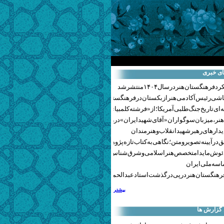
ای خبری
هنگستان هنر در سال ۱۴۰۴ منتشر شد
اشی رئیس آکادمی هنر ازبکستان در فرهنگستان هنر
ای تاریخ جنگ‌طلبی آمریکا؛ از «فرشته کلمبیا» تا پنتاگونیسم هالیوود
نر، میزبان سوگواران «آقای شهید ایران» در روزهای وداع شد+ گزارش تصویری
یدارهای رهبر شهید انقلاب و هنرمندان
 در آیینه تصویر و متن؛ نگاهی به کتاب تازه پژوهشکده هنر
ئوش مایدا متخصص هنر اسلامی و شرق‌شناس لهستانی درگذشت
سه ملی ایران
رهنگستان هنر در پی درگذشت استاد عبدالحمید نقره‌کار
بیشتر
 گزارش ها