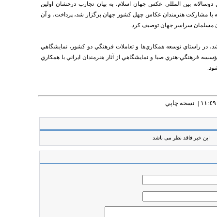
 دوسالانه بين المللي عكس جهان اسلام، به بيان تجارب درخشان اولين
كه با مشاركت هنرمندان عكاس چهل كشور جهان برگزار شد، پرداخت، و آن
ان مسلمان سراسر جهان توصيف كرد.
، در راستاي توسعه همكاري‌ها و تعاملات فرهنگي دو كشور، نمايشگاهي
مؤسسه فرهنگي-هنري صبا و نمايشگاهي از آثار هنرمندان ايراني با همكاري
ود.
نسخه چاپي
این خبر فاقد نظر می باشد