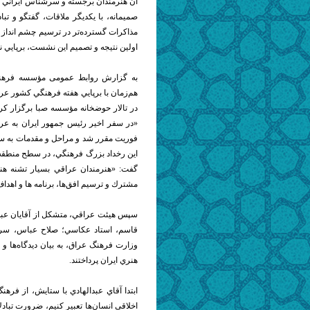
آن هنرمندان برجسته و سرشناس ايراني و
صميمانه، با يكديگر ملاقات، گفتگو و تبا
مذاكرات گسترده‌تر در ترسيم چشم انداز آ
اولين نتيجه و تصميم اين نشست، برپايي 
به گزارش روابط عمومی مؤسسه فرهنگ
هم‌زمان با برپايي هفته فرهنگي كشور عر
در تالار حوضخانه مؤسسه صبا برگزار كرد،
«در سفر اخير رئيس جمهور ايران به عر
فوريت مقرر شد و مراحل و مقدمات به سرع
اين رخداد بزرگ فرهنگي، در سطح منطقه
گفت: «هنرمندان عراقي بسيار تشنه هنر
مشترك و ترسيم افق‌ها، برنامه ها
و اهداف
سپس هيئت عراقي، متشكل از آقايان عبد
قاسم، استاد عكاسي؛ صلاح عباس، سرد
وزارت فرهنگ عراق، به بيان ديدگاه‌ها
هنري ايران پرداختند.
ابتدا آقاي عبدالهادي با ستايش، از فره
اخلاقي انسان‌ها تعبير كنيم، ضرورت تبا