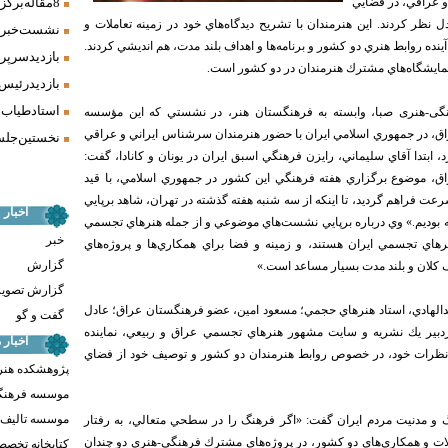
8 مقاله برگزیده همایش «فرش، سنت، هنر» ارائه شد
 عراقي، در فضايي
دل نظر كردند. اين هنرمندان با تشريح ديدگاه‌هاي خود در زمينه تعاملات و
نشست خبری 
ينده روابط
هنري دو كشور و برنامه‌ها و اهداف بلند مدت، هم انديشي كردند.
بازدید سرپر
نمايشگاه‌هاي مشترك هنرمندان در دو كشور است.
بازدید رئیس
استاد طیاب 
ی-هنری صبا، وابسته به فرهنگستان هنر، در نشستي كه اين مؤسسه
اق، در جمهوري اسلامي ايران با حضور هنرمندان سرشناس ايراني و عراقي
نخستین جلسه
 ابتدا آقاي سليماني، رايزن فرهنگي اسبق ايران در يونان و كانادا، گفت:
اق، موضوع برگزاري هفته فرهنگي اين كشور در جمهوري اسلامي، با قيد
ت فراهم گرديد، تا اينكه از سه شنبه هفته گذشته در تهران، شاهد برپايي
اخبار
 بوديم.» وي درباره برپايي نشست‌هاي موضوعي و از جمله هنرهاي تجسمي
خبر
هاي تجسمي ايران هستند، و زمينه و فضا براي همكاري‌ها و پروژه‌هاي
گزارش
 كلان و بلند مدت بسيار مساعد است.»
گزارش تصوی
الهادي، استاد هنرهاي حجمي؛ مسعود امين، عضو فرهنگستان عراق؛ عادل
گفت و گو
بير يك نشريه و سايت مشهور هنرهاي تجسمي عراق و ربيعي، نماينده
اخبار
 و نظرات خود، در خصوص روابط هنرمندان دو كشور و توصيف خود از فضاي
پژوهشکده هنر
موسسه فرهنگ
موسسه تالیف ،
نگ و مدنيت مردم ايران گفت: «اگر فرهنگ را در سطحي متعالي، به رفتار
دلات و همكاري‌هاي دو كشور، در پروژه‌هاي مشترك فرهنگي-هنري دو چندان
کتابخانه تخص