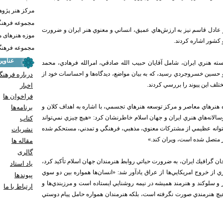
مرکز هنر پژو
مجموعه فرهنگ
عادل قاسم نيز به ارزش‌هاي عميق، انساني و معنوي هنر ايران و ضرورت
موزه هنرهای 
 كشور اشاره كردند.
مجموعه فرهنگ 
عناوی
سته هنري ايران، شامل آقايان حبيب الله صادقي، امرالله فرهادي، محمد
حسين خسروجردي رسيد، كه به بيان مواضع، ديدگاه‌ها و احساسات خود از
درباره فرهنگ
ختلف اين پيوند را بررسي كردند.
اخبار
فراخوان ها
 هنرهاي معاصر و مركز توسعه هنرهاي تجسمي، با اشاره به اهداف كلان و
برنامه‌ها
الانه‌هاي هنري ايران و جهان اسلام خاطرنشان كرد: «هيچ چيزي نمي‌تواند
کتاب
پشتوانه عظيمي از مشتركات معنوي، مذهبي، فرهنگي و تمدني، مستحكم شده
نشریات
 متصل شده است، ويران كند.»
مقاله ها
گالری
حان گرافيك ايران، به ضرورت حياتي روابط هنرمندان جهان اسلام تأكيد كرد،‌
یاد استاد
ز خروج امريكايي‌ها از عراق يادآور شد: «انسان‌ها همواره بين دو سوي
پيوندها
 سلوكند و هنرمند هميشه در نيمه روشنايي ايستاده است و مرزبندي‌ها و
ارتباط با ما
يچ هنرمندي صورت نگرفته است، بلكه هنرمندان همواره حامل پيام دوستي