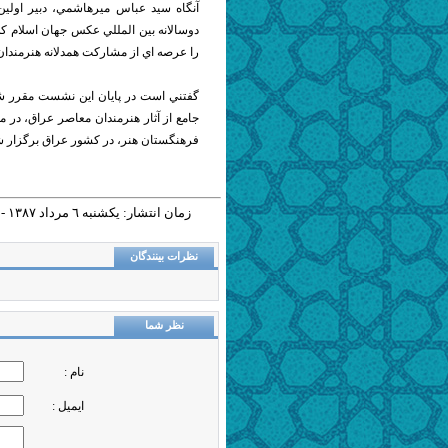
آنگاه سيد عباس ميرهاشمي، دبير اولين
دوسالانه بين المللي عكس جهان اسلام 
را عرصه اي از مشاركت همدلانه هنرمند
گفتني است در پايان اين نشست مقرر شد
جامع از آثار هنرمندان معاصر عراق، در 
فرهنگستان هنر، در كشور عراق برگزار ش
زمان انتشار: يکشنبه ٦ مرداد ١٣٨٧ - ١١:٤٩ |
نظرات بینندگان
نظر شما
نام :
ایمیل :