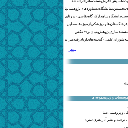
نخستین نمایشگاه دستاوردهای پژوهشی پژوهشگاه‌های هنری
ست دانشگاه شاهد از کارگاه نقاشی «در رثای سیمرغ تجلی»
 فرهنگستان علوم پزشکی از موزه فلسطین
مستندسازی پژوهش‌بنیان بود + عکس
 شورای علمی «گنجینه‌های ازیادرفته هنر ایران» برگزار شد
بیشتر
ری
 موسسات و زیرمجموعه ها
ی و پژوهشی صبا
 ترجمه و نشر آثار هنری«متن»
صی