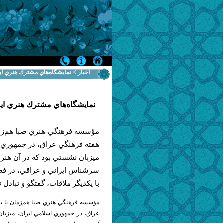
اخبار > نمايشگاه‌هاي مشترك هنري اي
نمايشگاه‌هاي مشترك هنري اي
مؤسسه فرهنگي-هنري صبا هم‌زمان
هفته فرهنگي عراق، در جمهوري ا
ميزبان نشستي بود كه در آن هنرم
سرشناس ايراني و عراقي، در فض
با يكديگر ملاقات، گفتگو و تبادل 
مؤسسه فرهنگي-هنري صبا هم‌زمان با بر
عراق، در جمهوري اسلامي ايران، ميزبان