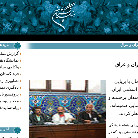
ران و عراق
تازه ه
گزارش عملکرد فر
نمایشگاه نق
ران و عراق
واکاوی رسانه‌
فرهنگستان ه
تصاویری از د
 با برپايي
یادگیری عمیق
سلامي ايران،
پروفسور تاد
ندان برجسته و
محجوب و حما
ايي صميمانه،
پیام تسلیت ف
نظر كردند.
پايي هفته فرهنگي
آخرین
 نشستي بود كه در