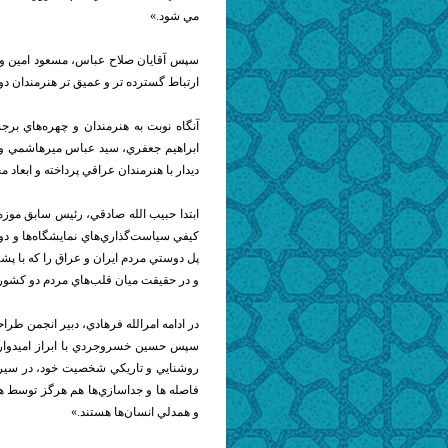
مي شود.»
سپس آقايان صلاح عباس،‌ مسعود امين و 
ارتباط گسترده تر و عميق تر هنرمندان دو
آنگاه نوبت به هنرمندان و چهره‌هاي برج
ابراهيم جعفري، سيد عباس ميرهاشمي و 
ديدار با هنرمندان عراقي پرداخته و ابعاد م
ابتدا حبيب الله صادقي، رئيس سابق موزه
كيفي سياست‌گذاري‌هاي نمايشگاه‌ها و دوس
پل دوستي مردم ايران و عراق را كه با 
و در حقيقت ميان قلب‌هاي مردم دو كشور
در ادامه امرالله فرهادي، دبير انجمن طرا
سپس حسين خسروجردي با ابراز اميدواري ا
روشنايي و تاريكي شخصيت خود، در سير و
فاصله ها و جداسازي‌ها هم هرگز توسط ه
و همدلي انسان‌ها هستند.»