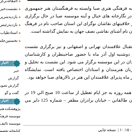
8 مقاله برگزیده همایش «فرش، سنت، هنر» ارائه شد
فرهنگی هنری صبا وابسته به فرهنگستان هنر جمهموری
نشست خبری 
 در نگارخانه های خیال و آینه موسسه صبا در حال برگزاری
بازدید سرپر
ز خلاقیتهای نقاشان نوگرای این استان صاحب نام در فرهنگ
بازدید رئیس
وتان نام آشنای نقاشی نصف جهان به نمایش گذاشته است.
استاد طیاب 
نخستین جلسه
تقبال علاقمندان تهرانی و اصفهانی و نیز برگزاری نشست
وشنبه اول آذر ماه با حضور صاحبنظران و کارشناسان
ن در این موسسه برگزار می شود. این نشست به تحلیل و
اخبار
بان هنرمندان و استادان اختصاص يافته است. نمایشگاه
خبر
ه پذیرای علاقمندان این هنر در تالارهای صبا خواهد بود.
گزارش
گزارش تصوی
لازم به ذكر است اين نمايشگاه همه روزه به جز ايام تعطيل از ساعت 10 صبح الي 19 در
گفت و گو
محل موسسه صبا واقع در خيابان طالقاني – خيابان برادران مظفر – شماره 125 داير مي
اخبار
پژوهشکده هنر
موسسه فرهنگ
موسسه تالیف ،
نسخه چاپي
کتابخانه تخص