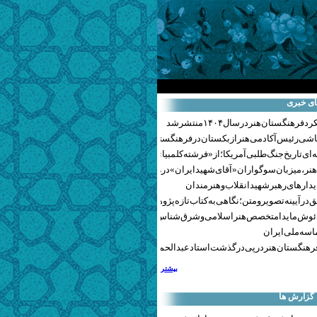
ای خبری
هنگستان هنر در سال ۱۴۰۴ منتشر شد
اشی رئیس آکادمی هنر ازبکستان در فرهنگستان هنر
ای تاریخ جنگ‌طلبی آمریکا؛ از «فرشته کلمبیا» تا پنتاگونیسم هالیوود
نر، میزبان سوگواران «آقای شهید ایران» در روزهای وداع شد+ گزارش تصویری
یدارهای رهبر شهید انقلاب و هنرمندان
 در آیینه تصویر و متن؛ نگاهی به کتاب تازه پژوهشکده هنر
ئوش مایدا متخصص هنر اسلامی و شرق‌شناس لهستانی درگذشت
سه ملی ایران
رهنگستان هنر در پی درگذشت استاد عبدالحمید نقره‌کار
بیشتر
 گزارش ها