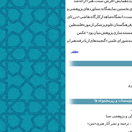
نخستین نمایشگاه دستاوردهای پژوهشی پژوهشگاه‌های هنری
ست دانشگاه شاهد از کارگاه نقاشی «در رثای سیمرغ تجلی»
 فرهنگستان علوم پزشکی از موزه فلسطین
مستندسازی پژوهش‌بنیان بود + عکس
 شورای علمی «گنجینه‌های ازیادرفته هنر ایران» برگزار شد
بیشتر
ری
 موسسات و زیرمجموعه ها
ی و پژوهشی صبا
 ترجمه و نشر آثار هنری«متن»
صی