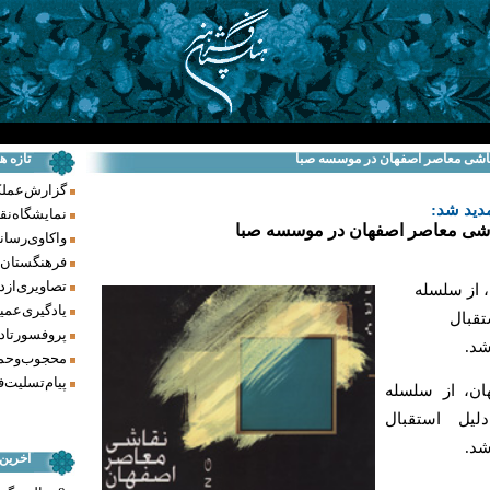
اشی معاصر اصفهان در موسسه صبا
تازه ه
گزارش عملکرد فر
دید شد:
نمایشگاه نق
شی معاصر اصفهان در موسسه صبا
واکاوی رسانه‌
فرهنگستان ه
تصاویری از د
 از سلسله
یادگیری عمیق
تقبال
پروفسور تاد
شد.
محجوب و حما
پیام تسلیت ف
ان، از سلسله
ليل استقبال
شد.
آخرین