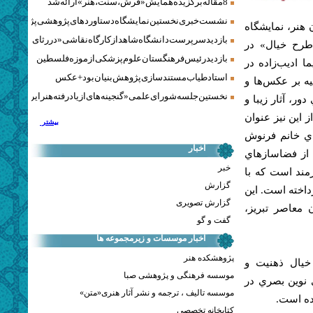
8 مقاله برگزیده همایش «فرش، سنت، هنر» ارائه شد
نشست خبری نخستین نمایشگاه دستاوردهای پژوهشی پژوهشگاه‌
هنر، نمايشگاه
بازدید سرپرست دانشگاه شاهد از کارگاه نقاشی «در رثای سیمرغ ت
«طرح خيال» در
بازدید رئیس فرهنگستان علوم پزشکی از موزه فلسطین
ا اديب‌زاده در
استاد طیاب مستندسازی پژوهش‌بنیان بود + عکس
ه بر عکس‌ها و
نخستین جلسه شورای علمی «گنجینه‌های ازیادرفته هنر ایران» برگز
ر، آثار زيبا و
 اين نيز عنوان
بیشتر
اي خانم فرنوش
اخبار
از فضاساز‌هاي
خبر
مند است که با
گزارش
داخته است. اين
گزارش تصویری
 معاصر تبريز،
گفت و گو
اخبار موسسات و زیرمجموعه ها
پژوهشکده هنر
خيال ذهنيت و
موسسه فرهنگی و پژوهشی صبا
ي نوين بصري در
موسسه تالیف ، ترجمه و نشر آثار هنری«متن»
ده است.
کتابخانه تخصصی