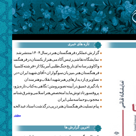
تازه های خبری
گزارش عملکرد فرهنگستان هنر در سال ۱۴۰۴ منتشر شد
نمایشگاه نقاشی رئیس آکادمی هنر ازبکستان در فرهنگستان هنر
واکاوی رسانه‌ای تاریخ جنگ‌طلبی آمریکا؛ از «فرشته کلمبیا» تا پنتاگو
فرهنگستان هنر، میزبان سوگواران «آقای شهید ایران» در روزهای 
تصاویری از دیدارهای رهبر شهید انقلاب و هنرمندان
یادگیری عمیق در آیینه تصویر و متن؛ نگاهی به کتاب تازه پژوهشکده هن
پروفسور تادئوش مایدا متخصص هنر اسلامی و شرق‌شناس لهستا
محجوب و حماسه ملی ایران
پیام تسلیت فرهنگستان هنر در پی درگذشت استاد عبدالحمید نقره‌کا
بیشتر
آخرین گزارش ها