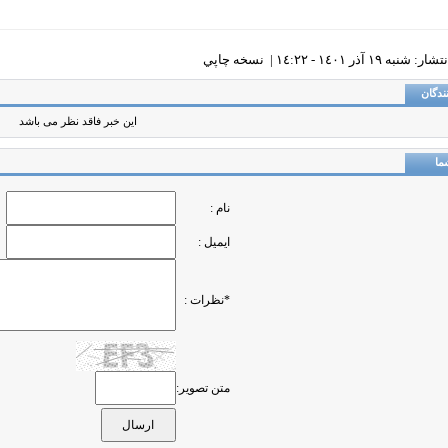
نبه ١٩ آذر ١٤٠١ - ١٤:٢٢ |
نسخه چاپي
ندگان
این خبر فاقد نظر می باشد
ما
نام :
ایمیل :
*نظرات :
متن تصویر: