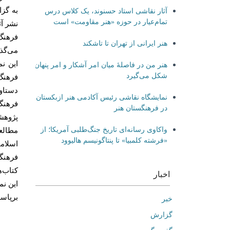
به گز
آثار نقاشی استاد حسنوند، یک کلاس درس
تمام‌عیار در حوزه «هنر مقاومت» است
نشر آث
فرهنگ
هنر ایرانی از تهران تا تاشکند
می‌گذا
این ن
هنر من در فاصلۀ میان امر آشکار و امر پنهان
شکل می‌گیرد
فرهنگ
دستاور
نمایشگاه نقاشی رئیس آکادمی هنر ازبکستان
فرهنگ
در فرهنگستان هنر
پژوهش
واکاوی رسانه‌ای تاریخ جنگ‌طلبی آمریکا؛ از
مطالع
«فرشته کلمبیا» تا پنتاگونیسم هالیوود
اسلام
فرهنگی
کتاب‌های حاضر
اخبار
برپاس
خبر
گزارش