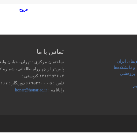
خروج
تماس با ما
‌های ایران
ساختمان مرکزی : تهران- خیابان ولی
 و دانشکده‌ها
پایین‌تر از چهارراه طالقانی، شماره ۱۵۵۲
پژوهشی
۱۴۱۶۹۵۳۶۱۳ كدپستي :
تلفن : ۵ - ۶۶۹۵۴۲۰۰ دورنگار : ۶۶۹۵۱۱۶۷
یم
رایانامه :
honar@honar.ac.ir