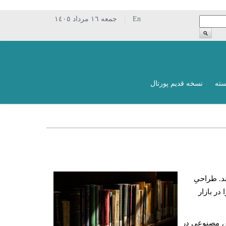
En
جمعه ١٦ مرداد ١٤٠٥
سته
نسخه قدیم پورتال
د. طراحیِ
در بازار
وش مصنوعی در