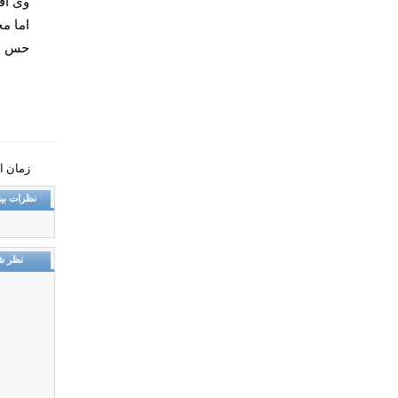
وی اف
اما م
حس ان
زمان انتشار: 
نظرات بین
نظر ش