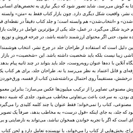
ا به گوش می‌رسد، شاید تصور شود که دیگر نیازی به تخصص‌های انسانی 
نشر، واقعیت شکل دیگری دارد. چون بازار کتاب فقط به «متن» وابسته ن
‌شدن» و «انتخاب‌شدن» هم وابسته است؛ و جلد کتاب دقیقاً در نقطه‌ای قرا
 خرید شکل می‌گیرد. در عمل، جلد یکی از مؤثرترین عوامل در رقابت بازا
ده نشود، حتی اگر محتوای ارزشمند داشته باشد، در چرخه فروش و توزیع 
ین دلیل است که استفاده از طراحان جلد در چرخ نشر، انتخاب هوشمندان
اشی زیبا نیست بلکه باید شخصیت داشته باشد. این «شخصیت» در بازار ب
ه آنلاین با ده‌ها عنوان روبه‌روست، جلد باید بتواند در چند ثانیه پیام بد
رفه‌ای و قابل اعتماد به نظر می‌رسد یا نه. طراحان جلد، برای هر کتاب
درخشش، مستقیماً روی احتمال برداشته‌شدن کتاب از قفسه، ورق‌خوردن و د
وش مصنوعی تصاویر را از ترکیب میلیون‌ها عکس می‌سازد؛ بنابراین معمول
ی بودن، به سرعت باعث بی‌تفاوتی مخاطب می‌شود. جلدی که شبیه ده‌ها 
صنوعی، کتاب را نمی‌خواند؛ فقط عنوان یا چند کلمه کلیدی را می‌گیرد
د که جلد، به جای اینکه «قول درست» به مخاطب بدهد، صرفاً یک تصویر کلی
ی است که اگر با تجربه خواندن همخوان نباشد، می‌تواند به نارضایتی و بی
اح، بخش‌هایی از کتاب را می‌خواند، با نویسنده تعامل دارد و لحن کتاب 