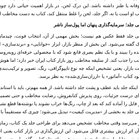
فانه یا طنز داشته باشد. این درک لحن، در بازار اهمیت حیاتی دارد 
 او است یا نه. اگر جلد، لحن را غلط منتقل کند، کتاب به دست مخاطب ا
 جلد؛ سرمایه‌گذاری پنهان اما پول‌ساز ناشر
 جلد فقط عکس هم نیست؛ بخش مهمی از آن، انتخاب فونت، چیدمان ا
 گفته می‌شود. این بخش از منظر بازار، ابزار «خوانایی» و «برندسازی» اس
ده را ببیند و با یک نظم بصری قانع شود که با محصولی حرفه‌ای روبه‌رو
 را جذب کند. از سلیقه مخاطب روز بازار کتاب ایران خبر دارد؛ اما هوش 
 بازار، یعنی تشخیص اینکه چه نوع تایپوگرافی، رنگ، تصویر و ترکیب‌بن
د کتاب «آماتور» یا «ارزان‌سازی‌شده» به نظر برسد.
نکه جلد باید عطف و پشت جلد داشته باشد. از همه مهم‌تر، باید با استاند
ای درست جزئیات، روی پذیرش کتابفروش، رضایت مخاطب و حتی تصمیم بر
ایل را آماده کند که بعد از چاپ، رنگ‌ها خراب نشوند یا نوشته‌ها قطع نش
 جلد به بخشی از «مدیریت کیفیت» تبدیل می‌شود؛ چیزی که مستقیماً با هز
ر می‌رسد وقتی مخاطب تشخیص می‌دهد برای طراحی جلد یک کتاب، زمان
آن اثر ارزش بیشتری قائل می‌شود. این ارزش‌گذاری در بازار کتاب یعنی ا