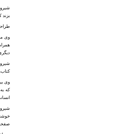
شیروا
بزند ک
طراحی
همراه
دیگری 
شیروان
کتاب‌ه
وی بی
انسانی
شیروا
صفحه‌