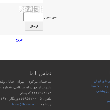
متن تصویر:
خروج
تماس با ما
‌های ایران
ساختمان مرکزی : تهران- خیابان ولی
 و دانشکده‌ها
پایین‌تر از چهارراه طالقانی، شماره ۱۵۵۲
پژوهشی
۱۴۱۶۹۵۳۶۱۳ كدپستي :
تلفن : ۵ - ۶۶۹۵۴۲۰۰ دورنگار : ۶۶۹۵۱۱۶۷
یم
رایانامه :
honar@honar.ac.ir