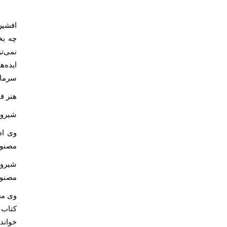
افشین
چه بخ
نمی‌ت
ایده‌
سرمایه
هنر ف
شیروا
وی اد
مصنوعی
شیروا
مصنوع
وی مع
کتاب 
خواند