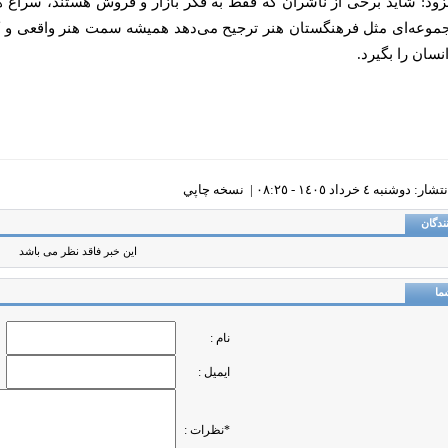
زود: شاید برخی از ناشران که فقط به فکر بازار و فروش هستند، سراغ هو
جموعه‌ای مثل فرهنگستان هنر ترجیح می‌دهد همیشه سمت هنر واقعی و
سان را بگیرد.
دوشنبه ٤ خرداد ١٤٠٥ - ٠٨:٢٥ |
نسخه چاپي
ندگان
این خبر فاقد نظر می باشد
ما
نام :
ایمیل :
*نظرات :