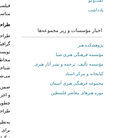
گفت‌وگو
فیلسو
یادداشت
مناسب
طراحی
اخبار مؤسسات و زیر مجموعه‌ها
طراحی
گرافیک
پژوهشکده هنر
نویسن
مؤسسه فرهنگی هنری صبا
مخاطب
مؤسسه تألیف، ترجمه و نشر آثار هنری
شناخت
کتابخانه و مرکز اسناد
می‌شو
مجموعه فرهنگی هنری آسمان
ضمن ای
موزه هنرهای‌ معاصر فلسطین
و اجر
چطور ف
طراحی
به‌نظ
برای 