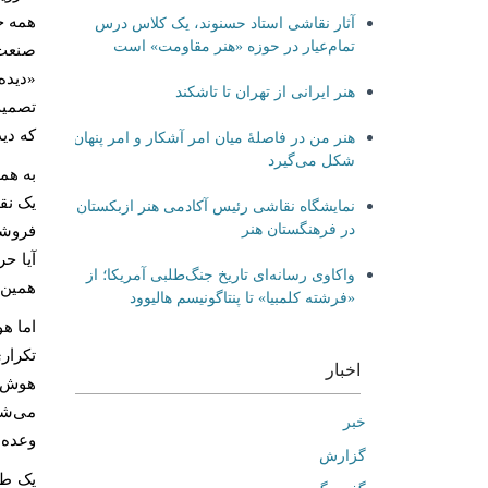
همه ج
آثار نقاشی استاد حسنوند، یک کلاس درس
تمام‌عیار در حوزه «هنر مقاومت» است
صنعت 
«دیده
هنر ایرانی از تهران تا تاشکند
تصمیم
که دی
هنر من در فاصلۀ میان امر آشکار و امر پنهان
شکل می‌گیرد
به هم
یک نق
نمایشگاه نقاشی رئیس آکادمی هنر ازبکستان
در فرهنگستان هنر
فروشگا
آیا ح
واکاوی رسانه‌ای تاریخ جنگ‌طلبی آمریکا؛ از
همین 
«فرشته کلمبیا» تا پنتاگونیسم هالیوود
اما ه
تکرار
اخبار
هوش م
می‌شو
خبر
وعده‌ا
گزارش
یک طر