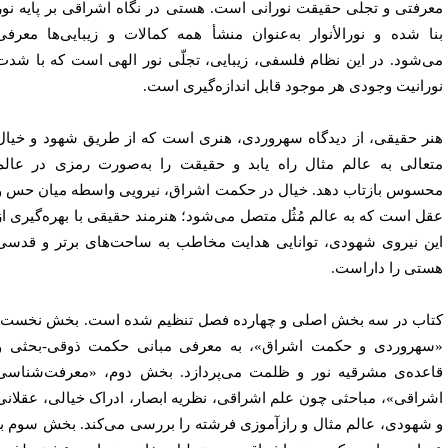
رفتی و تجلی حقیقت نورانی است. هستی در نگاه اشراقی بر پایه‌ نور
ا شده و نورالأنوار به‌عنوان منشأ همه‌ کمالات و زیبایی‌ها معرفی
‌شود. در این نظام فلسفی، زیبایی، تجلّی نور الهی است که با شدت
رانیت وجودی هر موجود قابل اندازه‌گیری است.
ر حقیقی، از دیدگاه سهروردی، هنری است که از طریق شهود و خیال
عالی به عالم مثال راه یابد و حقیقت را به‌صورت رمزی در عالم
سوس بازتاب دهد. خیال در حکمت اشراق، نیرویی واسطه میان حس و
ل است که به عالم مُثُل متصل می‌شود؛ هنرمند حقیقی با بهره‌گیری از
ن نیروی شهودی، توانایی هدایت مخاطب به ساحت‌های برتر و قدسی
تی را داراست.
اب در سه بخش اصلی و چهارده فصل تنظیم شده است. بخش نخست،
هروردی و حکمت اشراق»، به معرفی مبانی حکمت ذوقی-بحثی و
عده‌ی مشرقیه نور و ظلمت می‌پردازد. بخش دوم، «معرفت‌شناسی
راقی»، مباحثی چون علم اشراقی، نظریه ابصار، ادراک خیالی، عقلانی
شهودی، عالم مثال و رازآموزی فرشته را بررسی می‌کند. بخش سوم با