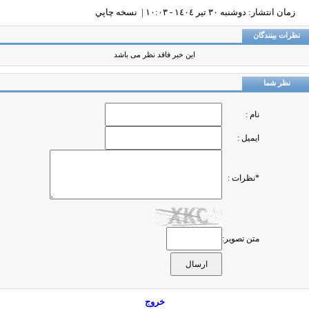
زمان انتشار: دوشنبه ٣٠ تير ١٤٠٤ - ١٠:٠٣ |
نسخه چاپي
ظرات بینندگان
این خبر فاقد نظر می باشد
نظر شما
نام :
ایمیل :
*نظرات :
متن تصویر:
خروج