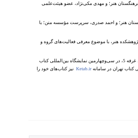
دعلی رجبی، عضو پیوسته فرهنگستان هنر؛ و مهدی مکی‌نژاد، عضو هیئت‌علمی
هت، عضو پیوسته فرهنگستان هنر؛ و احمد صدری، سرپرست مؤسسه متن؛ با
، مدیر گروه هنر شرق پژوهشکده هنر، با موضوع معرفی فعالیت‌های گروه و
مؤسسه متن فرهنگستان هنر تا 30 اردیبهشت 1402، در راهرو 17، سالن سوم، غرفه 5، در سی‌وچهارمین نمایشگاه بین‌المللی کتاب
 کتاب تهران در سامانه
Ketab.ir
نیز کتاب‌‌های خود را