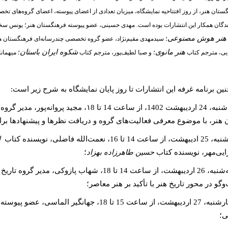
ستان هنر، از روز افتتاحیه نمایشگاه، میزبان تعدادی از اعضای پیوسته، اعضای گروه‌های ت
دگان همکار این انتشارات بوده است. مهدی حسینی، عضو پیوسته فرهنگستان هنر؛ یونس سخ
هنر هوش مصنوعی
؛ سیدمهدی مقیم‌نژاد، عضو گروه تخصصی چندرسانه‌ای فرهنگستان هن
هنر مانوی
شکوه ایران باستان
یی، مترجم کتاب
؛ و صبا لطیف‌پور، مترجم کتاب
؛ میهمان
ین برنامه غرفه این انتشارات تا روز پایان نمایشگاه به شرح زیر است:
2 اردیبهشت 1402، از ساعت
14
تا
۱8
، مجید پروانه‌پور، مدیر گرو
 هنر، با موضوع معرفی فعالیت‌های گروه و دریافت نظرها و پیشنهادها برا
ز ساعت 14 تا 16، نعمت‌الله فاضلی، نویسنده کتاب
ا
ایی‌مهر، نویسنده کتاب
حسین طاهرزاده بهزاد
؛
 26 اردیبهشت، از ساعت
14
تا 18، شهاب پازوکی، مدیر گروه تا
وگو در محور تاریخ هنر با تأکید بر هنر معاصر؛
، 27 اردیبهشت، از ساعت
15
تا 18، جهانگیر الماسی، عضو پیو
ی؛