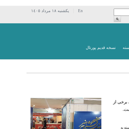
En
يکشنبه ١٨ مرداد ١٤٠٥
سته
نسخه قدیم پورتال
برخی از
ست.
ته به