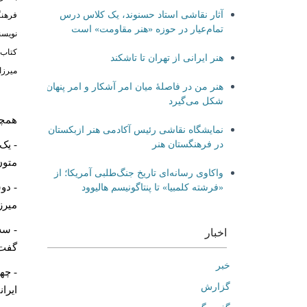
آثار نقاشی استاد حسنوند، یک کلاس درس
فرهنگ
تمام‌عیار در حوزه «هنر مقاومت» است
نویسن
کتاب
هنر ایرانی از تهران تا تاشکند
میرزا
هنر من در فاصلۀ میان امر آشکار و امر پنهان
شکل می‌گیرد
همچن
نمایشگاه نقاشی رئیس آکادمی هنر ازبکستان
در فرهنگستان هنر
-
یک‌شنبه، 4
متون
واکاوی رسانه‌ای تاریخ جنگ‌طلبی آمریکا؛ از
-
دوشنبه، 25 ادیبهشت، ا
«فرشته کلمبیا» تا پنتاگونیسم هالیوود
میرز
-
سه‌شنبه،
اخبار
گفت‌
خبر
-
چهارشنبه
گزارش
ایران