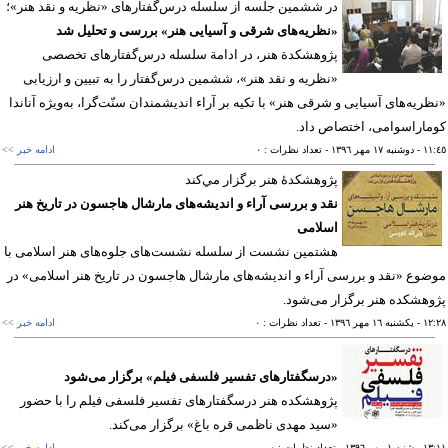
در ششمین جلسه از سلسله درس‌گفتارهای «نظریه و نقد هنر»؛
«نظریه‌های شرقی و آسیایی هنر» بررسی و تحلیل شد
پژوهشکدة هنر، در ادامة سلسله درس‌گفتارهای تخصصی
«نظریه و نقد هنر»، ششمین درس‌گفتار را به تبیین و ارزیابی
ریه‌های آسیایی و شرقی هنر» با تکیه بر آراء اندیشمندان سنّت‌گرا، به‌ویژه آناندا
اراسوامی، اختصاص داد.
١١
- دوشنبه ١٧ مهر ١٣٩٦
- تعداد نظرات : ٠
ادامه خبر >>
پژوهشكدۀ هنر برگزار مي‌كند
نقد و بررسی آراء و اندیشه‌های مارشال هاجسون در تاریخ هنر
اسلامی
هشتمین نشست از سلسله نشست‌های جلوه‌های هنر اسلامی با
وع «نقد و بررسی آراء و اندیشه‌های مارشال هاجسون در تاریخ هنر اسلامی» در
هشكده هنر برگزار می‌شود.
١٢
- يکشنبه ١٦ مهر ١٣٩٦
- تعداد نظرات : ٠
ادامه خبر >>
«درسگفتارهای تفسیر فلسفی فیلم» برگزار می‌شود
پژوهشكده هنر درسگفتارهای تفسیر فلسفی فیلم را با حضور
«سید مهدی ناظمی قره باغ» برگزار می‌كند.
١٣
- شنبه ١ مهر ١٣٩٦
- تعداد نظرات : ٠
ادامه خبر >>