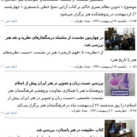
وع « تدوين نظام بصري حاكم بر كتاب آرايي نسخ خطي بايسنقري » چهارشنبه
ود.
١١
- يکشنبه ٢٤ ارديبهشت ١٣٩٦
- تعداد نظرات : ٠
ادامه خبر >>
در چهارمین نشست از سلسله درسگفتارهای نظریه و نقد هنر
بررسی شد:
از «نظریه» تا «فهم تاریخی» هنر در نشست «نسبت نظریه‌های
 با تاریخ هنر»
١٠
- يکشنبه ٢٤ ارديبهشت ١٣٩٦
- تعداد نظرات : ٠
ادامه خبر >>
بررسي نسبت زبان و تصویر در هنر ایران پیش از اسلام
پژوهشكده هنر با همكاری معاونت پژوهشی فرهنگستان هنر
نشست تخصصی «نسبت زبان و تصویر در هنر ایران پیش از
ا روز سه‌شنبه ۲۶ اردیبهشت ماه در فرهنگستان هنر برگزار می‌كند.
١٣
- چهارشنبه ٢٠ ارديبهشت ١٣٩٦
- تعداد نظرات :
ادامه خبر >>
كتاب «طبيعت در هنر باستان» بررسي شد