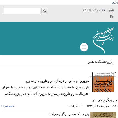
p
شنبه ١٧ مرداد ١٤٠٥
En
پژوهشکده هنر
مروري اجمالي بر فرمالیسم و تاریخ هنر مدرن
یازدهمین نشست از سلسله نشست‌های «هنر معاصر» با عنوان
«فرمالیسم و تاریخ هنر مدرن؛ مروری اجمالی» در پژوهشكده
 برگزار می‌شود.
٠٩
- چهارشنبه ١ آذر ١٣٩٦
- تعداد نظرات : ٠
ادامه خبر >>
پژوهشكده هنر برگزار می‌كند