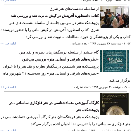
از سلسله‌ نشست‌های هنر شرق
کتاب «اسطوره آفرینش در كيش مانی» نقد و بررسی شد
پژوهشکدةهنر در سومین جلسه از سلسله نشست‌های هنر
شرق، کتاب اسطورة آفرینش در كيش مانی را با حضور نویسندة
ب و یکی از پژوهشگران حوزة مطالعات مانویت نقد و بررسی کرد.
١٠
- سه شنبه ٢٨ شهريور ١٣٩٦
- تعداد نظرات : ٠
ادامه خبر >>
گام ششم از سلسله درسگفتارهای نظریه و نقد هنر:
«نظریه‌های شرقی و آسیایی هنر» بررسي مي‌شود
پژوهشكده هنر ششمین درسگفتار نظريه و نقد هنر را با عنوان
«نظریه‌های شرقی و آسیایی هنر» روز سه‌شنبه ۲۱ شهریور ماه
زار می‌كند.
٠٩
- دوشنبه ٢٠ شهريور ١٣٩٦
- تعداد نظرات : ٠
ادامه خبر >>
کارگاه آموزشی «نمادشناسی در هنر فلزكاری ساسانی» در
پژوهشكده هنر
پژوهشکده هنر فرهنگستان هنر کارگاه آموزشی «نمادشناسی در
 فلزكاری ساسانی» را با تدریس ندا اخوان اقدم برگزار می‌كند.
١٠
- چهارشنبه ١٥ شهريور ١٣٩٦
- تعداد نظرات : ٠
ادامه خبر >>