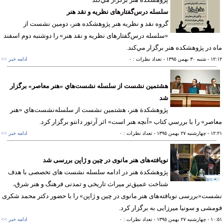
سلسله درس‌گفتارهای نظریه و نقد هنر
گروه نقد و نظريه هنر پژوهشكده هنر، دومین نشست از
«سلسله درس‌گفتارهای نظریه و نقد هنر» را دوشنبه دوم اسفند
 در پژوهشكده هنر برگزار مي‌كند.
١٢
- شنبه ٣٠ بهمن ١٣٩٥
- تعداد نظرات : ٠
ادامه خبر >>
هشتمين نشست از سلسله نشست‌هاي «هنر معاصر» برگزار
شد
پژوهشكدة هنر، هشتمين نشست از سلسله‌نشست‌هاي «هنر
صر» را با بررسي كتاب «آنچه هنر است» اثر آرتور دانتو برگزار كرد.
١٢
- چهارشنبه ٢٧ بهمن ١٣٩٥
- تعداد نظرات : ٠
ادامه خبر >>
نویافته‌های هنر مانوی در چین و ژاپن بررسی شد
پژوهشکدة هنر در ادامه سلسله نشست های تخصصی با هدف
شناخت عمیق‌تر میراث تاریخی و تمدنی فرهنگ و هنر شرق،
ت«بررسی نویافته‌های هنر مانوی در چین و ژاپن» را با حضور دکتر محمد شکری
شی و سونیا میرزایی به برگزار كرد.
١٠
- چهارشنبه ٢٧ بهمن ١٣٩٥
- تعداد نظرات : ٠
ادامه خبر >>