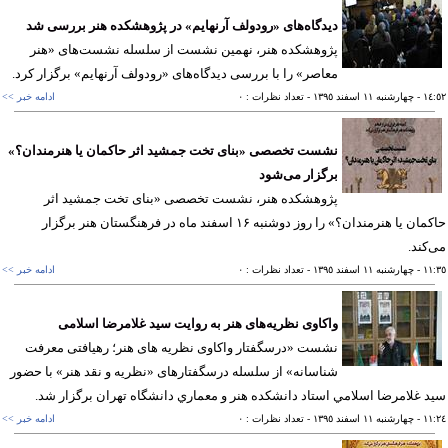
دیدگاه‌های «رودولف آرنهایم» در پژوهشكده هنر بررسی شد
پژوهشکده هنر، نهمین نشست از سلسله نشست‌های «هنر
معاصر» را با بررسی دیدگاه‌های «رودولف آرنهایم» برگزار کرد.
١٤
- چهارشنبه ١١ اسفند ١٣٩٥
- تعداد نظرات : ٠
ادامه خبر >>
نشست تخصصی «بنای تخت جمشید اثر حاكمان یا هنرمندان؟»
برگزار می‌شود
پژوهشكده هنر، نشست تخصصی «بنای تخت جمشید اثر
حاكمان یا هنرمندان؟» را روز دوشنبه ۱۶ اسفند ماه در فرهنگستان هنر برگزار
كند.
١١
- چهارشنبه ١١ اسفند ١٣٩٥
- تعداد نظرات : ٠
ادامه خبر >>
واکاوی نظریه‌های هنر به روایت سید غلامرضا اسلامی
نشست «درسگفتار واکاوی نظریه های هنر؛ رهیافتی معرفت
شناسانه» از سلسله درسگفتارهای «نظریه و نقد هنر» با حضور
 غلامرضا اسلامي استاد دانشكده هنر و معماري دانشگاه تهران برگزار شد.
١١
- چهارشنبه ١١ اسفند ١٣٩٥
- تعداد نظرات : ٠
ادامه خبر >>