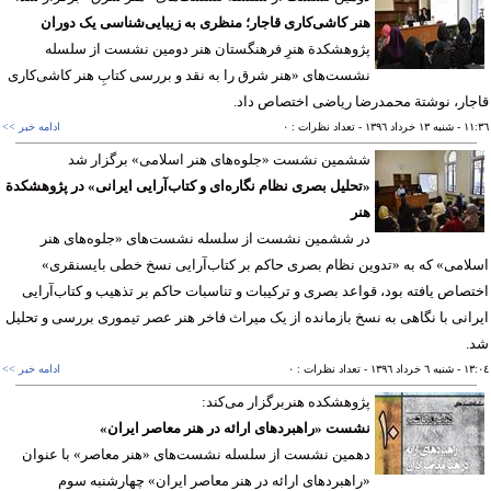
هنر کاشی‌کاری قاجار؛ منظری به زیبایی‌شناسی یک دوران
پژوهشکدة هنرِ فرهنگستان هنر دومین نشست از سلسله
نشست‌های «هنر شرق را به نقد و بررسی کتابِ هنر کاشی‌کاری
ار، نوشتة محمدرضا ریاضی اختصاص داد.
١١
- شنبه ١٣ خرداد ١٣٩٦
- تعداد نظرات : ٠
ادامه خبر >>
ششمین نشست «جلوه‌های هنر اسلامی» برگزار شد
«تحلیل بصری نظام نگاره‌ای و کتاب‌آرایی ایرانی» در پژوهشکدة
هنر
در ششمین نشست از سلسله نشست‌های «جلوه‌های هنر
امی» که به «تدوین نظام بصری حاکم بر کتاب‌آرایی نسخ خطی بایسنقری»
صاص یافته بود، قواعد بصری و ترکیبات و تناسبات حاکم بر تذهیب و کتاب‌آرایی
انی با نگاهی به نسخ بازمانده از یک میراث فاخر هنر عصر تیموری بررسی و تحلیل
.
١٣
- شنبه ٦ خرداد ١٣٩٦
- تعداد نظرات : ٠
ادامه خبر >>
پژوهشكده هنربرگزار می‌كند:
نشست «راهبرد‌های ارائه در هنر معاصر ایران»
دهمین نشست از سلسله نشست‌های «هنر معاصر» با عنوان
«راهبرد‌های ارائه در هنر معاصر ایران» چهارشنبه سوم