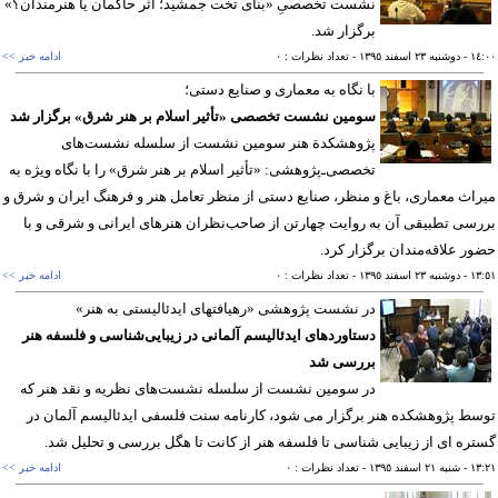
نشست تخصصیِ «بنای تخت جمشید؛ اثر حاکمان یا هنرمندان؟»
برگزار شد.
١٤
- دوشنبه ٢٣ اسفند ١٣٩٥
- تعداد نظرات : ٠
ادامه خبر >>
با نگاه به معماری و صنایع دستی؛
سومین نشست تخصصی «تأثیر اسلام بر هنر شرق» برگزار شد
پژوهشکدة هنر سومین نشست از سلسله نشست‌های
تخصصی‌ـ‌پژوهشی: «تأثیر اسلام بر هنر شرق» را با نگاه ویژه به
اث معماری، باغ و منظر، صنایع دستی از منظر تعامل هنر و فرهنگ ایران و شرق و
سی تطبیقی آن به روایت چهارتن از صاحب‌نظران هنرهای ایرانی و شرقی و با
ر علاقه‌مندان برگزار کرد.
١٣
- دوشنبه ٢٣ اسفند ١٣٩٥
- تعداد نظرات : ٠
ادامه خبر >>
در نشست پژوهشی «رهیافتهای ایدئالیستی به هنر»
دستاوردهای ایدئالیسم آلمانی در زیبایی‌شناسی و فلسفه هنر
بررسی شد
در سومین نشست از سلسله نشست‌های نظریه و نقد هنر که
ط پژوهشکده هنر برگزار می شود، کارنامه سنت فلسفی ایدئالیسم آلمان در
ره ای از زیبایی شناسی تا فلسفه هنر از کانت تا هگل بررسی و تحلیل شد.
١٣
- شنبه ٢١ اسفند ١٣٩٥
- تعداد نظرات : ٠
ادامه خبر >>