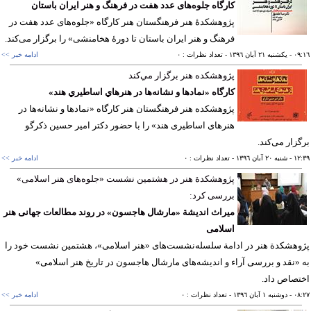
كارگاه جلوه‌های عدد هفت در فرهنگ و هنر ایران باستان
پژوهشكدۀ هنر فرهنگستان هنر کارگاه «جلوه‌های عدد هفت در
فرهنگ و هنر ایران باستان تا دورۀ هخامنشی» را برگزار می‌كند.
٠٩
- يکشنبه ٢١ آبان ١٣٩٦
- تعداد نظرات : ٠
ادامه خبر >>
پژوهشكده هنر برگزار مي‌كند
کارگاه «نمادها و نشانه‌ها در هنرهاي اساطيري هند»
پژوهشكده هنر فرهنگستان هنر کارگاه «نمادها و نشانه‌ها در
هنرهای اساطیری هند» را با حضور دكتر امیر حسین ذكرگو
زار می‌كند.
١٢
- شنبه ٢٠ آبان ١٣٩٦
- تعداد نظرات : ٠
ادامه خبر >>
پژوهشکدة هنر در هشتمین نشست «جلوه‌های هنر اسلامی»
بررسی کرد:
میراث اندیشة «مارشال هاجسون» در روند مطالعات جهانی هنر
اسلامی
هشکدة هنر در ادامة سلسله‌نشست‌های «هنر اسلامی»، هشتمین نشست خود را
«نقد و بررسی آراء و اندیشه‌های مارشال هاجسون در تاریخ هنر اسلامی»
صاص داد.
٠٨
- دوشنبه ١ آبان ١٣٩٦
- تعداد نظرات : ٠
ادامه خبر >>