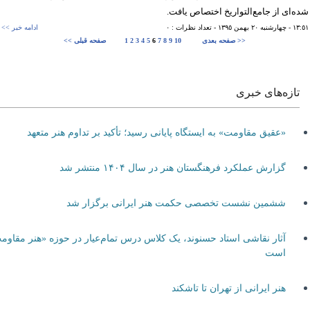
‌ای از جامع‌التواریخ اختصاص یافت.
١٣
- چهارشنبه ٢٠ بهمن ١٣٩٥
- تعداد نظرات : ٠
ادامه خبر >>
صفحه بعدی >>
10
9
8
7
6
5
4
3
2
1
<< صفحه قبلی
تازه‌های خبری
«عقیق مقاومت» به ایستگاه پایانی رسید؛ تأکید بر تداوم هنر متعهد
گزارش عملکرد فرهنگستان هنر در سال ۱۴۰۴ منتشر شد
ششمین نشست تخصصی حکمت هنر ایرانی برگزار شد
آثار نقاشی استاد حسنوند، یک کلاس درس تمام‌عیار در حوزه «هنر مقاومت»
است
هنر ایرانی از تهران تا تاشکند