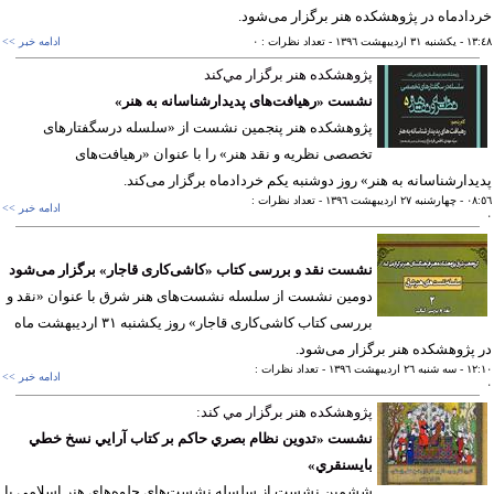
ادماه در پژوهشكده هنر برگزار می‌شود.
١٣
- يکشنبه ٣١ ارديبهشت ١٣٩٦
- تعداد نظرات : ٠
ادامه خبر >>
پژوهشكده هنر برگزار مي‌كند
نشست «رهیافت‌های پدیدارشناسانه به هنر»
پژوهشكده هنر پنجمین نشست از «سلسله درسگفتارهای
تخصصی نظریه و نقد هنر» را با عنوان «رهیافت‌های
دارشناسانه به هنر» روز دوشنبه یكم خردادماه برگزار می‌كند.
٠٨
- چهارشنبه ٢٧ ارديبهشت ١٣٩٦
- تعداد نظرات :
ادامه خبر >>
نشست نقد و بررسی كتاب «كاشی‌كاری قاجار» برگزار می‌شود
دومین نشست از سلسله نشست‌های هنر شرق با عنوان «نقد و
بررسی كتاب كاشی‌كاری قاجار» روز یكشنبه ۳۱ اردیبهشت ماه
پژوهشكده هنر برگزار می‌شود.
١٢
- سه شنبه ٢٦ ارديبهشت ١٣٩٦
- تعداد نظرات :
ادامه خبر >>
پژوهشكده هنر برگزار مي كند:
نشست «تدوين نظام بصري حاكم بر كتاب آرايي نسخ خطي
بايسنقري»
ششمين نشست از سلسله نشست‌هاي جلوه‌های هنر اسلامي با