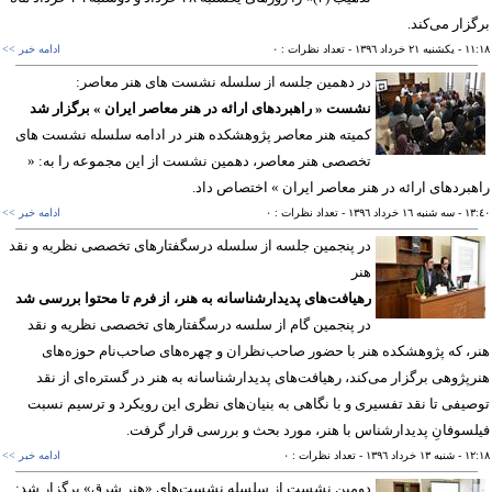
زار می‌كند.
١١
- يکشنبه ٢١ خرداد ١٣٩٦
- تعداد نظرات : ٠
ادامه خبر >>
در دهمین جلسه از سلسله نشست های هنر معاصر:
نشست « راهبردهای ارائه در هنر معاصر ایران » برگزار شد
كمیته هنر معاصر پژوهشکده هنر در ادامه سلسله نشست های
تخصصی هنر معاصر، دهمین نشست از این مجموعه را به: «
بردهای ارائه در هنر معاصر ایران » اختصاص داد.
١٣
- سه شنبه ١٦ خرداد ١٣٩٦
- تعداد نظرات : ٠
ادامه خبر >>
در پنجمین جلسه از سلسله درسگفتارهای تخصصی نظریه و نقد
هنر
رهیافت‌های پدیدارشناسانه به هنر، از فرم تا محتوا بررسی شد
در پنجمین گام از سلسه درسگفتارهای تخصصی نظریه و نقد
، که پژوهشکده هنر با حضور صاحب‌نظران و چهره‌های صاحب‌نام حوزه‌های
پژوهی برگزار می‌کند، رهیافت‌های پدیدارشناسانه به هنر در گستره‌ای از نقد
یفی تا نقد تفسیری و با نگاهی به بنیان‌های نظری این رویکرد و ترسیم نسبت
سوفانِ پدیدارشناس با هنر، مورد بحث و بررسی قرار گرفت.
١٢
- شنبه ١٣ خرداد ١٣٩٦
- تعداد نظرات : ٠
ادامه خبر >>
دومین نشست از سلسله نشست‌های «هنر شرق» برگزار شد: