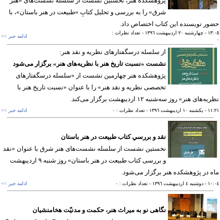
پژوهشکده هنر، نخستین نشست از سلسله نشست‌های «هنر
شرق» را به بررسی و تحلیل کتابِ «طبیعت در هنر باستان»، با
ر نویسنده اين کتاب اختصاص داد.
١٣
- چهارشنبه ٢٠ ارديبهشت ١٣٩٦
- تعداد نظرات :
ادامه خبر >>
از سلسله درسگفتارهای نظریه و نقد هنر:
نشست «نسبت تاریخ هنر با نظریه‌های هنر» برگزار می‌شود
پژوهشكده هنر چهارمین نشست از «سلسله درسگفتارهای
تخصصی نظریه و نقد هنر» را با عنوان «نسبت تاریخ هنر با
‌های هنر» روز سه‌شنبه ۱۲ اردیبهشت برگزار می‌كند.
١١
- يکشنبه ١٠ ارديبهشت ١٣٩٦
- تعداد نظرات : ٠
ادامه خبر >>
نقد و بررسي كتاب طبيعت در هنر باستان
نخستين نشست از سلسله نشست­‌های هنر شرق با عنوان «نقد
و بررسی كتاب طبیعت در هنر باستان» روز شنبه ۹ اردیبهشت
 در پژوهشكده هنر برگزار می‌شود.
١٠
- دوشنبه ٤ ارديبهشت ١٣٩٦
- تعداد نظرات : ٠
ادامه خبر >>
نگاهی نو به میراث هنر، حکمت و مدنیّت هخامنشیان