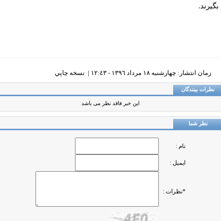
یرند.
زمان انتشار: چهارشنبه ١٨ مرداد ١٣٩٦ - ١٢:٤٣ |
نسخه چاپي
ظرات بینندگان
این خبر فاقد نظر می باشد
نظر شما
نام :
ایمیل :
*نظرات :