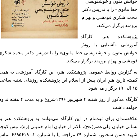
انش متون و خوشنویسی
 مانوی» را با تدریس دكتر
مد شكری فومشی و بهرام
ومند برگزار می‌كند.
وهشکده هنر، کارگاه
وزشی «آشنایی با روش
انش متون و خوشنویسی خط مانوی» را با تدریس دكتر محمد شكری
مشی و بهرام برومند برگزار می‌كند.
 گزارش روابط عمومی پژوهشكده هنر، این كارگاه آموزشی به همت
یته تاریخ هنرِ ایرانِ پیش از اسلام این پژوهشكده روزهای شنبه ساعت
ر می‌شود.
كارگاه مذكور از روز شنبه ۴ شهریور ۱۳۹۶شروع و به مدت ۴ هفته تداوم
اهد داشت.
اقه‌مندان برای ثبت‌نام در این کارگاه می‌توانند به پژوهشکده هنر به
انی خیابان ولی‌عصر(عج)، بالاتر از خیابان امام خمینی (ره)، نبش کوچه
شهید حسن سخنور، شماره ۲۹ مراجعه یا با شماره ۲-۶۶۹۵۶۱۹۰ تماس