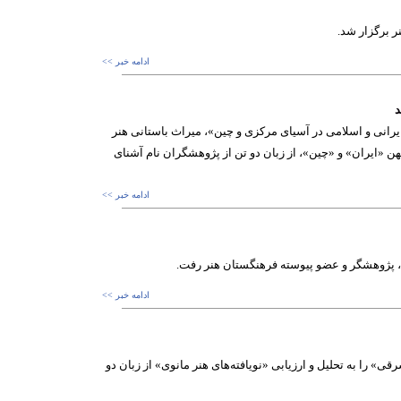
 برگزار شد.
ادامه خبر >>
د
انی و اسلامی در آسیای مرکزی و چین»، میراث باستانی هنر
 «ایران» و «چین»، از زبان دو تن از پژوهشگران نام آشنای
ادامه خبر >>
د، پژوهشگر و عضو پیوسته فرهنگستان هنر رفت.
ادامه خبر >>
 را به تحلیل و ارزیابی «نویافته‌های هنر مانوی» از زبان دو