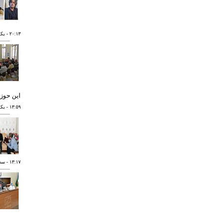
٢٠:١٣
- يکشنبه 
این حوز
١٣:٥٩
- يکشنبه 
١٣:١٧
- سه شنبه 