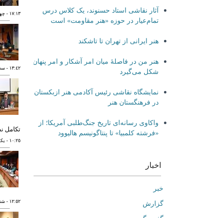
آثار نقاشی استاد حسنوند، یک کلاس درس
١٧:١٣
- چهارشنب
تمام‌عیار در حوزه «هنر مقاومت» است
هنر ایرانی از تهران تا تاشکند
هنر من در فاصلۀ میان امر آشکار و امر پنهان
١٣:٤٢
- سه شنبه
شکل می‌گیرد
نمایشگاه نقاشی رئیس آکادمی هنر ازبکستان
در فرهنگستان هنر
واکاوی رسانه‌ای تاریخ جنگ‌طلبی آمریکا؛ از
تکامل ن
«فرشته کلمبیا» تا پنتاگونیسم هالیوود
١٠:٢٥
- يکشنبه ٣
اخبار
خبر
١٢:٥٢
- شنبه ١٢ آب
گزارش