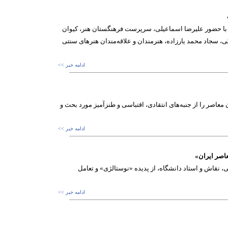
ی قهوه‌خانه‌ای «حماسه حسینی در آیینه خیال» امروز، 2 آبان، با حضور علیرضا اسماعیلی، سرپرست فرهنگستان هنر، کیوان
 سجاد محمد یارزاده، هنرمندان و علاقه‌مندان هنرهای سنتی
ادامه خبر >>
معاصر را از جنبه‌های انتقادی، اقتباسی و طنزآمیز مورد بحث و
ادامه خبر >>
عاصر ایران»
، نقاش و استاد دانشگاه، از پدیده «نوستالژی» و تعامل
ادامه خبر >>