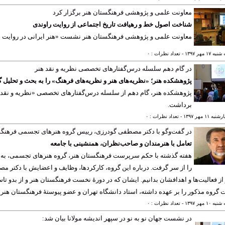
معاونت علمی و پژوهشی فرهنگستان هنر برگزار کرد
شناخت اصول خط و رهیافت تاریخ اجتماعی از روایت راوندی
معاونت علمی و پژوهشی فرهنگستان هنر نشست «هنر ایرانی در روایت نجم¬الدین راوندی» را
 ١٧ مهر ١٣٩٧
- تعداد نظرات : ٠
در گام دهم سلسله درس‌گفتارهای تخصصی نظریه و نقد هنر
پژوهشکده هنر؛ «نظریه‌های هنر و نظریه‌های فرهنگ» را به بحث و تحلیل
پژوهشکده هنر، گام دهم از سلسله درس‌گفتارهای تخصصی «نظریه و نقد هنر
برداشت.
ه ١١ مهر ١٣٩٧
- تعداد نظرات : ٠
در گفت‌و‌گو با دکتر مصطفی گودرزی، رییس گروه هنرهای تجسمی فرهنگ
تعامل با هنرمندان و صاحب‌نظران، همنشینی با جامعه
هفته گذشته با حکم سرپرست فرهنگستان هنر، گروه هنرهای تجسمی، به ع
را از سر گرفت. درباره این گروه، کارکردها، وظایف و اعضایش با دکتر
 از فعالیت‌ها و اهدافشان بدانیم. ایشان که در دورۀ نخست فرهنگستان هنر و از بدو ت
 گروه مذکور را بر عهده داشته، استاد دانشگاه تهران و عضو پیوستۀ فرهنگستان هن
 ١٠ مهر ١٣٩٧
- تعداد نظرات : ٠
در نشست جهان نو به نو در سپهر اندیشه مولانا بیان شد: