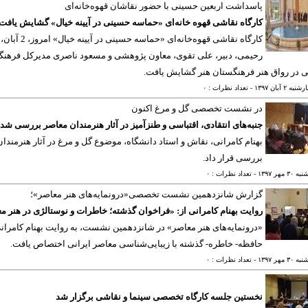
پاسداشت اربعین حسینی با حضور نقاشان قهوه‌خانه‌ای
کارگاه نقاشی قهوه خانه‌ای «حماسه حسینی در آیینه خیال» گشایش یافت
کارگاه نقاش
رحیمی، دبیر، علی تقوی، معاون پژوهشی و مسعود ناصری مدیرکل فرهنگی،
 در رواق هنر فرهنگستان هنر گشایش یافت.
ه ٢ آبان ١٣٩٧
- تعداد نظرات : ٠
در نشست تخصصی گل و مرغ اکنون
جنبه‌های انتقادی، اقتباسی و طنزآمیز در آثار هنرمندان معاصر بررسی شد
بهنام کامرانی، نقاش و استاد دانشگاه، موضوع گل و مرغ در آثار هنرمندان 
بررسی قرار داد.
٣ مهر ١٣٩٧
- تعداد نظرات : ٠
گزارش شانزدهمین نشست تخصصی«درونمایه‌های هنر معاصر»؛
روایت بهنام کامرانی از: «فراخوان گذشته؛ خاطرات و نوستالژی در هنر م
«درونمایه‌های هنر معاصر» در شانزدهمین نشست، به روایت بهنام کامرانی
حافظه- خاطره- گذشته با زیبایی‌شناسی معاصر ایرانی اختصاص یافت.
٣ مهر ١٣٩٧
- تعداد نظرات : ٠
نخستین جلسه کارگاه تخصصی سینما و نقاشی برگزار شد