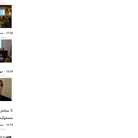
١٣:٥٨
- سه شنبه
١٥:٥٩
- چهارشنب
تا بیشتر
مسئولیت
١٤:٢٨
- سه شنبه