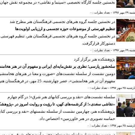
نخستین جلسه کارگاه تخصصی «سینما و نقاشی» در مجموعه نقش جهان ف
٢ مهر ١٣٩٧
- تعداد نظرات : ٠
در نخستین جلسه گروه هنرهای تجسمی فرهنگستان هنر مطرح شد
تنظیم فهرستی از موضوعات حوزه تجسمی و ارزیابی اولویت‌ها
در نخستین جلسه گروه هنرهای تجسمی فرهنگستان هنر، تنظیم فهرستی ا
دستورکار قرارگرفت.
٢ مهر ١٣٩٧
- تعداد نظرات : ٠
پژوهشکده هنر برگزار کرد
سلحشور پارسی؛ نظری بر نقش‌مایه‌ای ایرانی و مفهوم آن در هنر هخام
دومین نشست از سلسله نشست‌های «صورت و معنا در هنرهای هخامنشی» ب
مفهوم آن در هنر هخامنشی»، عصر چهارشنبه، 25 مهر، در فرهنگستان هنر برگزار شد
ه ٢٥ مهر ١٣٩٧
- تعداد نظرات : ٠
سلسله نشست‌های «نقد و بررسی کتابهای هنر شرق»؛ در گام چهارم
«نقاشی سغدی»؛ از کرشمه‌های کهن، تا رؤیت و روایت امروز در «پژوهشک
پژوهشکده هنر، چهارمین نشست از سلسله نشستهای «نقد و بررسی کتابه
حماسه تصویری در هنر خاورزمین» اختصاص داد.
ه ٢٥ مهر ١٣٩٧
- تعداد نظرات : ٠
در دومین نشست از سلسله نشستهای: «هنر و آموزه های شرقی» بررسی