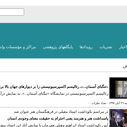
اخبار
نشریات
رویدادها
پایگاههای پژوهشی
مراکز و مؤسسات واب
ش
«تنگنای آسمان...»، رئالیسم اکسپرسیونیستی را بر دیوارهای جهان بالا برد
رئالیسم اکسپرسیونیستی در نمایشگاه «تنگنای آسمان...»، به نمایش درآم
ان ١٣٩٧
- تعداد نظرات : ٠
در مراسم نکوداشت استاد مقبلی در فرهنگستان هنر عنوان شد
پاسداشت هنر و هنرمند یعنی احترام به حقیقت معنای وجودی انسان
آیین نکوداشت استاد ابراهیم مقبلی هم‌زمان با نمایش آثار این استاد پی