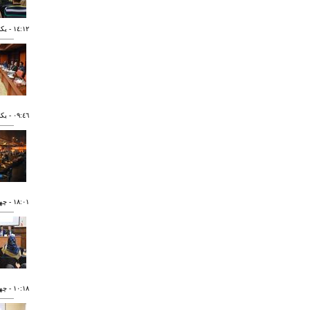
١٤:١٢
- يکشنبه ٩
٠٩:٤٦
- يکشنبه ٩
١٨:٠١
- چهارشنب
١٠:١٨
- چهارشنب