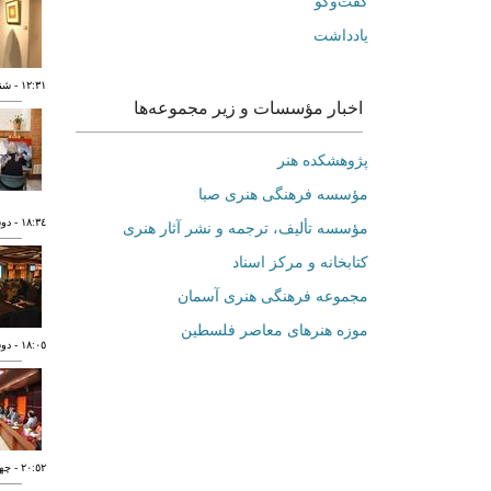
گفت‌وگو
یادداشت
١٢:٣١
- شنبه ١٢ آب
اخبار مؤسسات و زیر مجموعه‌ها
پژوهشکده هنر
مؤسسه فرهنگی هنری صبا
١٨:٣٤
- دوشنبه ٧
مؤسسه تألیف، ترجمه و نشر آثار هنری
کتابخانه و مرکز اسناد
مجموعه فرهنگی هنری آسمان
موزه هنرهای‌ معاصر فلسطین
١٨:٠٥
- دوشنبه ٧
٢٠:٥٢
- چهارشنب