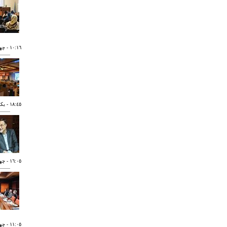
١٠:١٦
- چهارشنب
١٨:٤٥
- يکشنبه ٢
١٦:٠٥
- چهارشنب
١١:٠٥
- چهارشنب