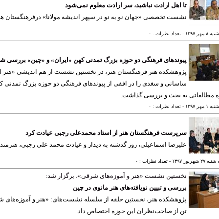
تا اهل ارادت نباشید، سر ارادت معلوم نمی‌شود
نشست تخصصی «جهان نو به نو در سپهر اندیشه مولانا» درفرهنگستان هنر
٨ مهر ١٣٩٧
- تعداد نظرات : ٠
پیوندهای فرهنگی دو حوزه بزرگ تمدنی کهن «ایران» و «چین» بررسی ش
پژوهشکده هنر فرهنگستان هنر، در نخستین نشست از هم اندیشی «هنر ایر
ساسانی و سغدی را در افقی از پیوندهای فرهنگی دو حوزه بزرگ تمدنی کهن
ه مطالعاتی به بحث و بررسی گذاشت.
١ مهر ١٣٩٧
- تعداد نظرات : ٠
سرپرست فرهنگستان هنر از استاد محمدعلی رجبی عیادت کرد
علیرضا اسماعیلی، روز گذشته به دیدار و عیادت محمد علی رجبی، هنرمن
٢٧ شهريور ١٣٩٧
- تعداد نظرات : ٠
نخستین نشست «هنر و آموزه‌های شرقی»، برگزار شد:
بررسی و تبیین نویافته‌های هنر مانوی در چین
پژوهشکده هنر، نخستین حلقه از سلسله نشست‌های: «هنر و آموزه‌های شرقی»
تن از صاحب‌نظران این حوزه اختصاص داد.