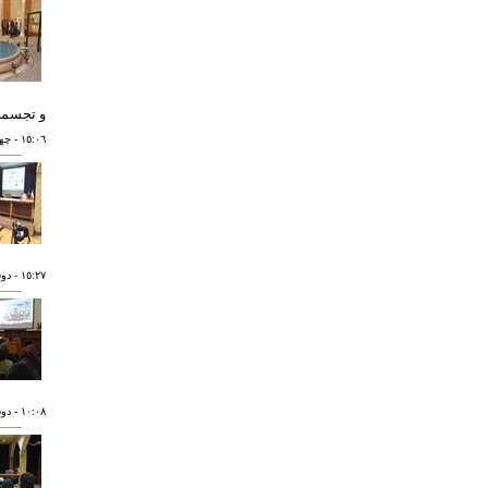
و تجسمی
١٥:٠٦
- چهارشنب
١٥:٢٧
- دوشنبه ٠
١٠:٠٨
- دوشنبه ٠