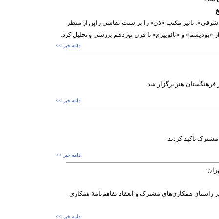
خ
رقی»، تاثیر مکتب «ذن» را بر سنت نقاشی ژاپن از منظر
 «بودیسم» و «تائوییزم» تا قرن نوزدهم بررسی و تحلیل کرد.
ادامه خبر >>
رهنگستان هنر برگزار شد.
ادامه خبر >>
شترک تاکید کردند.
ادامه خبر >>
ران:
راستای همکاری‌های مشترک و انعقاد تفاهم‌نامۀ همکاری
ادامه خبر >>