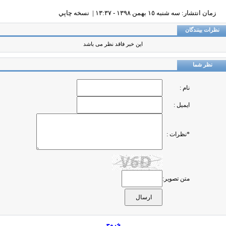
زمان انتشار: سه شنبه ١٥ بهمن ١٣٩٨ - ١٣:٣٧ |
نسخه چاپي
ظرات بینندگان
این خبر فاقد نظر می باشد
نظر شما
نام :
ایمیل :
*نظرات :
متن تصویر:
خروج