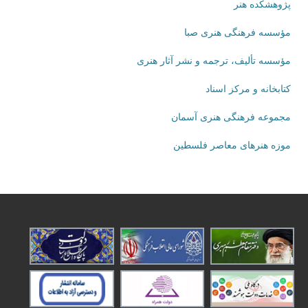
پژوهشکده هنر
مؤسسه فرهنگی هنری صبا
مؤسسه تألیف، ترجمه و نشر آثار هنری
کتابخانه و مرکز اسناد
مجموعه فرهنگی هنری آسمان
موزه هنرهای‌ معاصر فلسطین