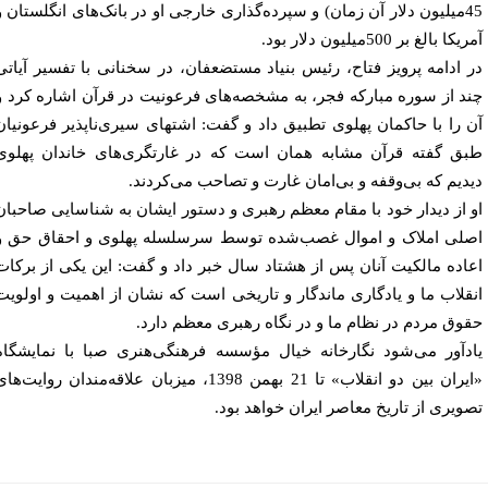
45میلیون دلار آن زمان) و سپرده‌گذاری خارجی او در بانک‌های انگلستان و
ا بالغ بر 500میلیون دلار بود.
 ادامه پرویز فتاح، رئیس بنیاد مستضعفان، در سخنانی با تفسیر آیاتی
د از سوره مبارکه فجر، به مشخصه‌های فرعونیت در قرآن اشاره کرد و
 را با حاکمان پهلوی تطبیق داد و گفت: اشتهای سیری‌ناپذیر فرعونیان
ق گفته قرآن مشابه همان است که در غارتگری‌های خاندان پهلوی
دیم که بی‌وقفه و بی‌امان غارت و تصاحب می‌کردند.
 از دیدار خود با مقام معظم رهبری و دستور ایشان به شناسایی صاحبان
لی املاک و اموال غصب‌شده توسط سرسلسله پهلوی و احقاق حق و
اده مالکیت آنان پس از هشتاد سال خبر داد و گفت: این یکی از برکات
قلاب ما و یادگاری ماندگار و تاریخی است که نشان از اهمیت و اولویت
وق مردم در نظام ما و در نگاه رهبری معظم دارد.
دآور می‌شود نگارخانه خیال مؤسسه فرهنگی‌هنری صبا با نمایشگاه
«ایران بین دو انقلاب» تا 21 بهمن 1398، میزبان علاقه‌مندان روایت‌های
ویری از تاریخ معاصر ایران خواهد بود.