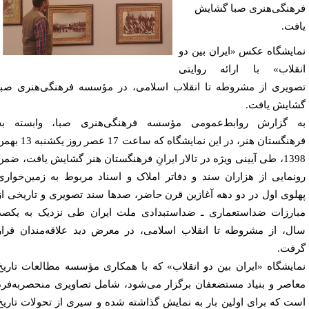
هنگی‌هنری صبا گشایش
فت.
ایشگاه عکس «ایران بین دو
قلاب» با ارائه روایتی
ویری از مشروطه تا انقلاب اسلامی، در مؤسسه فرهنگی‌هنری صبا
ایش یافت.
 گزارش روابط‌عمومی مؤسسه فرهنگی‌هنری صبا، وابسته به
فرهنگستان هنر، در این نمایشگاه که ساعت 17 عصر روز یکشنبه 13 بهمن
1398، طی آیینی ویژه در تالار ایرانِ فرهنگستان هنر گشایش یافت، ضمن
نمایی از هزاران سند و دفاتر املاک و اسناد مربوط به زمین‌خواری
لوی اول در دو دهه آغازین قرن حاضر، صدها سند تصویری و تاریخی از
ارزات ضداستعماری ـ ضداستبدادی ملت ایران طی نزدیک به یکصد
ل، از مشروطه تا انقلاب اسلامی، در معرض دید علاقه‌مندان قرار
فت.
ایشگاه «ایران بین دو انقلاب» که با همکاری مؤسسه مطالعات تاریخ
اصر و بنیاد مستضعفان برگزار می‌شود، شامل تصاویری منحصربه‌فرد
ت که برای اولین بار به نمایش گذاشته شده و سیری از تحولات تاریخ