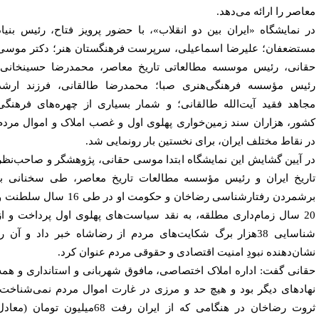
اصر را ارائه می‌دهد.
 نمایشگاه «ایران بین دو انقلاب»، با حضور پرویز فتاح، رئیس بنیاد
تضعفان؛ علیرضا اسماعیلی، سرپرست فرهنگستان هنر؛ دکتر موسی
انی، رئیس موسسه مطالعاتی تاریخ معاصر، محمدرضا حسینخانی،
یس مؤسسه فرهنگی‌هنری صبا؛ محمدرضا طالقانی، فرزند ارشد
اهد فقید آیت‌الله طالقانی؛ و شمار بسیاری از چهره‌های فرهنگی
ور، هزاران سند زمین‌خواری پهلوی اول و غصب املاک و اموال مردم
 نقاط مختلف ایران، برای نخستین بار رونمایی شد.
 آیین گشایش این نمایشگاه ابتدا موسی حقانی، پژوهشگر و صاحب‌نظر
ریخ ایران و رئیس مؤسسه مطالعات تاریخ معاصر، طی سخنانی با
برشمردن رفتارشناسی رضاخان و حکومت او در طی 16 سال سلطنت و
20 سال زمام‌داری مطلقه، به نقد سیاست‌های پهلوی اول پرداخت و از
شناسایی 38هزار برگ شکایت‌های مردم از رضاشاه خبر داد و آن را
ان‌دهنده نبودِ امنیت اقتصادی و حقوقی مردم عنوان کرد.
انی گفت: اداره املاک اختصاصی، مافوق شهربانی و استانداری و همه
ادهای دیگر بود و هیچ حد و مرزی در غارت اموال مردم نمی‌شناخت.
ثروت رضاخان در هنگامی که از ایران رفت 68میلیون تومان (معادل