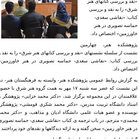
قد و بررسی کتابهای هنر
ق» را به نقد و بررسی
اب: «نقاشی سغدی-
اسه تصویری در هنر
ورزمین» اختصاص داد.
وهشکده هنر، چهارمین
ست از سلسله نشستهای «نقد و بررسی کتابهای هنر شرق» را به نقد و
رسی کتاب: «نقاشی سغدی- حماسه تصویری در هنر خاورزمین»
تصاص داد.
 گزارش روابط عمومی پژوهشکده هنر- وابسته به فرهنگستان هنر- در
این نشست که عصر سه شنبه ۱۷ مهر به همت گروه هنر شرق با حضور
اقمندان در این مجموعه برگزار شد، «دکتر محمد خزایی» پژوهشگر و
تاد دانشگاه تربیت مدرس، «دکتر محمد شکری فومشی» پژوهشگر،
یسنده و عضو هیات علمی دانشگاه ادیان و مذاهب، و «دکتر محمد
مدی» مترجم، در باب ترجمه ی کتاب «نقاشی سغدی- حماسه تصویری
 هنر خاور زمین» سخن گفته و به ارائه دیدگاهها و نقدهای خود پرداختند