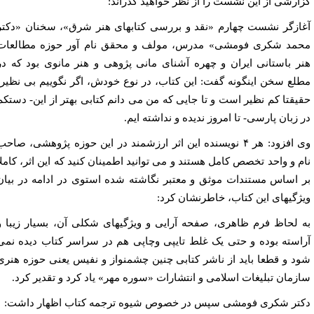
ارشی از این نشست را از نظر خواهید گذراند:
ازگر نشست چهارم «نقد و بررسی کتابهای هنر شرق»، سخنان «دکتر
مد شکری فومشی» مدرس، مولف و محقق نام آور حوزه مطالعات
ر باستانی ایران و چهره آشنای مانی پژوهی و هنر مانوی بود که در
لع سخن اینگونه گفت: این کتاب، در نوع خودش، اگر نگوییم بی نظیر،
یقتا کم نظیر است و تا جایی که من می دانم کتابی بهتر از این- دستکم
 زبان پارسی- تا امروز ندیده و نداشته ایم.
وی افزود: هر ۴ نویسنده این اثر ارزشمند در این حوزه پژوهشی، صاحب
م و واحد تخصص کامل هستند و می توانید اطمینان کنید که این اثر، کاملا
 اساس مستندات موثق و‌ معتبر نگاشته شده استوی در ادامه در بیان
ژگیهای این کتاب، خاطرنشان کرد:
 لحاظ فرم ظاهری، صفحه آرایی و ویژگیهای شکلی آن، بسیار زیبا و
استه بوده و حتی یک غلط تایپی و‌چاپی هم در سراسر کتاب دیده نمی
د و قطعا باید از ناشر کتابی چنین چشمنواز و نفیس یعنی حوزه هنری
زمان تبلیغات اسلامی و انتشارات «سوره مهر» یاد کرد و تقدیر کرد.
تر شکری فومشی سپس در خصوص شیوه ترجمه کتاب اظهار داشت: