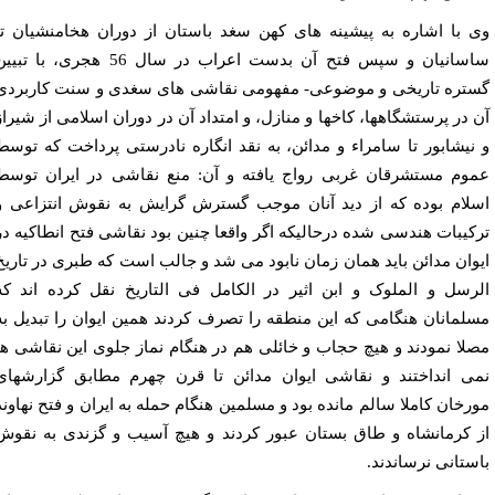
 با اشاره به پیشینه های کهن سغد باستان از دوران هخامنشیان تا
ساسانیان و سپس فتح آن بدست اعراب در سال 56 هجری، با تبیین
تره تاریخی و موضوعی- مفهومی نقاشی های سغدی و سنت کاربردی
 در پرستشگاهها، کاخها و منازل، و امتداد آن در دوران اسلامی از شیراز
نیشابور تا سامراء و مدائن، به نقد انگاره نادرستی پرداخت که توسط
وم مستشرقان غربی رواج یافته و آن: منع نقاشی در ایران توسط
لام بوده که از دید آنان موجب گسترش گرایش به نقوش انتزاعی و
کیبات هندسی شده درحالیکه اگر واقعا چنین بود نقاشی فتح انطاکیه در
وان مدائن باید همان زمان نابود می شد و جالب است که طبری در تاریخ
رسل و الملوک و ابن اثیر در الکامل فی التاریخ نقل کرده اند که
لمانان هنگامی که این منطقه را تصرف کردند همین ایوان را تبدیل به
لا نمودند و هیچ حجاب و خائلی هم در هنگام نماز جلوی این نقاشی ها
ی انداختند و نقاشی ایوان مدائن تا قرن چهرم مطابق گزارشهای
رخان کاملا سالم مانده بود و مسلمین هنگام حمله به ایران و فتح نهاوند
 کرمانشاه و طاق بستان عبور کردند و هیچ آسیب و گزندی به نقوش
ستانی نرساندند.