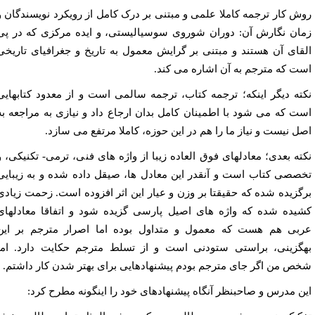
ش کار ترجمه کاملا علمی و مبتنی بر درک کامل از رویکرد نویسندگان و
ان نگارش آن: دوران شوروی سوسیالیستی، و ایده مرکزی که در پی
قای آن هستند و مبتنی بر گرایش معمول به تاریخ و جغرافیای تاریخی
ت که مترجم به آن اشاره می کند.
ته دیگر اینکه؛ ترجمه کتاب، ترجمه سالمی است و از معدود کتابهایی
ت که می شود با اطمینان کامل بدان ارجاع داد و نیازی به مراجعه به
ل نیست و نیاز ما را هم در این حوزه، کاملا مرتفع می سازد.
ته بعدی؛ معادلهای فوق العاده زیبا از واژه های فنی، ترمی- تکنیکی، و
صصی کتاب است و آنقدر این معادل ها، صیقل داده شده و به زیبایی
گزیده شده که حقیقتا بر وزن و عیار این اثر افزوده است. زحمت زیادی
یده شده که واژه های اصیل پارسی گزیده شود و اتفاقا معادلهای
بی هم هست که معمول و متداول بوده اما اصرار مترجم بر این
گزینی، براستی ستودنی است و از تسلط مترجم حکایت دارد. اما
ص من اگر جای مترجم بودم پیشنهادهایی برای بهتر شدن کار داشتم.
ن مدرس و صاحبنظر آنگاه پیشنهادهای خود را اینگونه مطرح کرد: