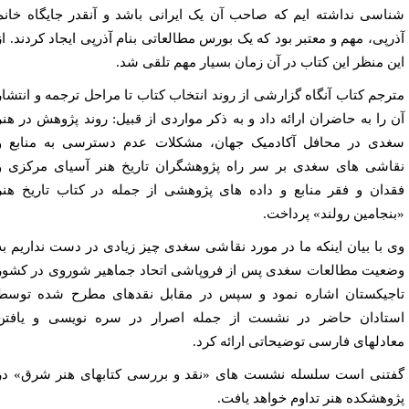
اسی نداشته ایم که صاحب آن یک ایرانی باشد و آنقدر جایگاه خانم
رپی، مهم و معتبر بود که یک بورس مطالعاتی بنام آذرپی ایجاد کردند. از
ن منظر این کتاب در آن زمان بسیار مهم تلقی شد.
رجم کتاب آنگاه گزارشی از روند انتخاب کتاب تا مراحل ترجمه و انتشار
 را به حاضران ارائه داد و به ذکر مواردی از قبیل: روند پژوهش در هنر
دی در محافل آکادمیک جهان، مشکلات عدم دسترسی به منابع و
اشی های سغدی بر سر راه پژوهشگران تاریخ هنر آسیای مرکزی و
دان و فقر منابع و داده های پژوهشی از جمله در کتاب تاریخ هنر
نجامین رولند» پرداخت.
 با بیان اینکه ما در مورد نقاشی سغدی چیز زیادی در دست نداریم به
عیت مطالعات سغدی پس از فروپاشی اتحاد جماهیر شوروی در کشور
جیکستان اشاره نمود و سپس در مقابل نقدهای مطرح شده توسط
تادان حاضر در نشست از جمله اصرار در سره نویسی و یافتن
ادلهای فارسی توضیحاتی ارائه کرد.
تنی است سلسله نشست های «نقد و بررسی کتابهای هنر شرق» در
وهشکده هنر تداوم خواهد یافت.