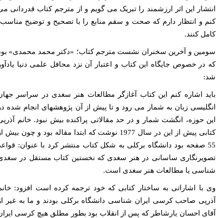
تشار این اثر ارزشمند را تبریک می گویم و از مترجم کتاب قدردانی می
م و انتظار دارم که صحت و سقم منابع را با تصحیح و توضیح مناسب،
مل کنند.
مین و آخرین سخنران نشست مترجم کتاب؛ «دکتر محمد محمدی» بود
 در خصوص جایگاه این کتاب و اعتبار آن نزد محافل علمی دنیا یادآور
:
ید اشاره کنم این کتاب آغازگر مطالعات هنر سغدی در سراسر جهان
گلیسی زبان به شمار می رود و تا پیش از آن پژوهشهای انجام شده در
ن حوزه، انگشت شمار و در حد مقالاتی پراکنده بیش نبود. خانم آذرپی
کتابی پیش از این در سال 1977 نوشت که ابتدا مقاله بود و چون بیش از
55 صفحه بود دانشگاه برکلی به شکل کتاب منتشر کرد با عنوان: قواعد
ویرنگاری ساسانی در هنر سغدی که نخستین کتاب مستقل در سغدی
اسی یا مطالعات هنر سغدی است.
 با اشاراتی به ساختار کتابی که خود ترجمه کرده است افزود: خانم
رپی صاحب کرسی ایران شناسی دانشگاه برکلی بودند و ما به غیر از
ای احسان یارشاطر که پس از انقلاب بود بطور مطلق هیچ کرسی ایران