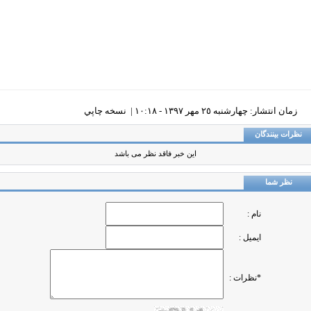
زمان انتشار: چهارشنبه ٢٥ مهر ١٣٩٧ - ١٠:١٨ |
نسخه چاپي
ظرات بینندگان
این خبر فاقد نظر می باشد
نظر شما
نام :
ایمیل :
*نظرات :