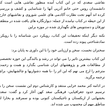
اشی سغدی که در این کتاب آمده منظور نقاشی هایی است که
نشمندان روس حتی خانم آذرپی آنها را شناسایی و کشف و بررسی
ده اند آنهم تحت نظارت آکادمی های علمی شوروی و نقاشیهای خارج
 این حیطه در کتاب نیامده از جمله: دیوارنگاره های یافت شده در منطقه
رفان و دستنویس های نگهداری شده در موزه برلین
ته دیگر اینکه تحقیقات این کتاب، رویکرد دین شناسانه را با رویکرد
ادشناختی پیوند زده است.
نران نخست، سخن و ارزیابی خود را با این داوری به پایان برد:
ن کتاب بیشترین تاثیر را می تواند در رشد و بالندگی این حوزه تخصصی
 مطالعات هنر و پژوهشهای ایران شناسی بگذارد و همت و زحمت
رجم را ارج می نهم که این اثر را -با همه دشواریها و چالشهایش- برای
جمه برگزید.
 ادامه کتر محمد خزایی منتقد و کارشناس دوم این نشست سخن را با
سیم حدود جغرافیایی- فرهنگی سغد کهن آغاز کرد و گفت: سغد،
شهایی از ازبکستان و تاجیکستان کنونی بوده و سمرقند و بخارا از
اطق مهم آن محسوب می شده اند.