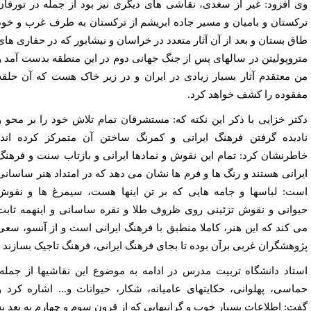
 افزود: غیر از سغدی، نقاشی های دیگری نیز بود از جمله در تورفان
کستان و بامیان و مسیر جاده ابریشم از ترکستان به طرف غرب و خود
ق بستان و بعد از آن آثار متعدد در خراسان و نیشابور که در حفاری های
روپولیتن در سالهای پس از جنگ جهانی دوم در این منطقه بدست آمد و
 معتقدم آثار بسیار زیادی در ایران و در زیر خاک هست که آن حلقه
قوده را کشف خواهد کرد.
تر خزایی با ذکر این نکته که: مستشرقان تمام تلاش خود را بر محو و
دیده گرفتن فرهنگ ایرانی و کمرنگ ساختن آن متمرکز کرده اند،
طرنشان کرد: تمام این نقوش و نمادها ایرانی و بازتاب سنت و فرهنگ
رانی هستند و رنگ ها و فرم ها نشان می دهد که در امتداد هنر ساسانی
ت: لباسها و جامه هایی که بر تن اینها هست، سیمرغ ها و نقوش
وانی و نقوش تزئینی روی ظروف طلا و نقره ساسانی و اینهمه ثابت
 کند که این هنر، کاملا منطبق با فرهنگ ایرانی است و از آنسو، سعی
وهشگران غربی برآن بوده تا بجای فرهنگ ایرانی، فرهنگ تاجیک بسازند
تاد دانشگاه تربیت مدرس در ادامه به موضوع این نقاشیها از جمله:
اسی، پهلوانی، حکایتهای عامیانه، شکار، حیوانات و... اشاره کرد و
ت: اطلاعات بسیار خوب و گرانبهایی که از قرون سوم و چهارم به بعد به