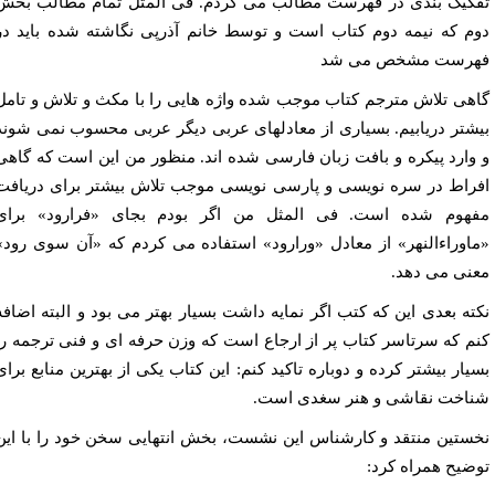
کیک بندی در فهرست مطالب می کردم. فی المثل تمام مطالب بخش
م که نیمه دوم کتاب است و توسط خانم آذرپی نگاشته شده باید در
رست مشخص می شد
هی تلاش مترجم کتاب موجب شده واژه هایی را با مکث و تلاش و تامل
شتر دریابیم. بسیاری از معادلهای عربی دیگر عربی محسوب نمی شوند
وارد پیکره و بافت زبان فارسی شده اند. منظور من این است که گاهی
راط در سره نویسی و پارسی نویسی موجب تلاش بیشتر برای دریافت
هوم شده است. فی المثل من اگر بودم بجای «فرارود» برای
اوراءالنهر» از معادل «ورارود» استفاده می کردم که «آن سوی رود»
نی می دهد.
ته بعدی این که کتب اگر نمایه داشت بسیار بهتر می بود و البته اضافه
م که سرتاسر کتاب پر از ارجاع است که وزن حرفه ای و فنی ترجمه را
یار بیشتر کرده و دوباره تاکید کنم: این کتاب یکی از بهترین منابع برای
اخت نقاشی و هنر سغدی است.
ستین منتقد و کارشناس این نشست، بخش انتهایی سخن خود را با این
ضیح همراه کرد: