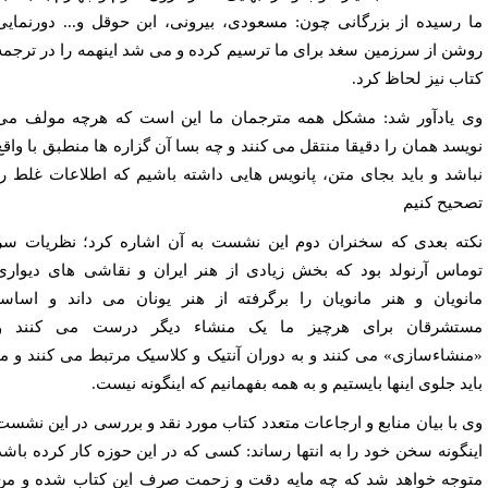
 رسیده از بزرگانی چون: مسعودی، بیرونی، ابن حوقل و... دورنمایی
شن از سرزمین سغد برای ما ترسیم کرده و می شد اینهمه را در ترجمه
اب نیز لحاظ کرد.
 یادآور شد: مشکل همه مترجمان ما این است که هرچه مولف می
یسد همان را دقیقا منتقل می کنند و چه بسا آن گزاره ها منطبق با واقع
اشد و باید بجای متن، پانویس هایی داشته باشیم که اطلاعات غلط را
حیح کنیم
ته بعدی که سخنران دوم این نشست به آن اشاره کرد؛ نظریات سر
ماس آرنولد بود که بخش زیادی از هنر ایران و نقاشی های دیواری
نویان و هنر مانویان را برگرفته از هنر یونان می داند و اساسا
تشرقان برای هرچیز ما یک منشاء دیگر درست می کنند و
نشاءسازی» می کنند و به دوران آنتیک و کلاسیک مرتبط می کنند و ما
ید جلوی اینها بایستیم و به همه بفهمانیم که اینگونه نیست.
 با بیان منابع و ارجاعات متعدد کتاب مورد نقد و بررسی در این نشست
نگونه سخن خود را به انتها رساند: کسی که در این حوزه کار کرده باشد
وجه خواهد شد که چه مایه دقت و زحمت صرف این کتاب شده و من