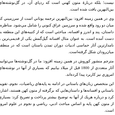
ست؛ بلكه دربارۀ متون كهني است كه ردپاي آن، در گل‌نوشته‌هاي
ن‌النهرين يافت شده است.
 در همين زمينه افزود: بين‌النهرين ترجمه يوناني است از سرزميني که
ان دو رود واقع شده و سرزمين عراق كنوني را شامل مي‌شود. مناظره،
ستان، پند و اندرز و افسانه، مباحثي است كه از كتيبه‌هاي اين منطقه به
ت آمده است. به عنوان مثال افسانه گيل‌گمش یکی از قدیمی‌ترین و
مدارترین آثار حماسی ادبیات دوران تمدن باستان است که در منطقهٔ
ان‌رودان شکل گرفته‌است.
رجم منشور كوروش در همين زمينه افزود: ما در گل‌نوشته‌ها مي‌توانيم
آثار متعددي از 1800 قبل از ميلاد بيابيم كه بسياري از آنها در نوشته‌هاي
روزي نيز كاربرد پيدا كرده‌اند.
ن متخصص زبان‌هاي باستاني در ادامه به پايه‌هاي رياضيات، نجوم، تقويم
ستاني و افسانه‌ها و داستان‌هايي كه برگرفته از متون كهن هستند، اشاره
د و درباره هريك از آنها به توضيح بيشتر پرداخت و تصريح كرد: بسياري
 متون كهن پايه و اساس مباحث ادبي، رياضي و نجوم در علوم امروز
ت.