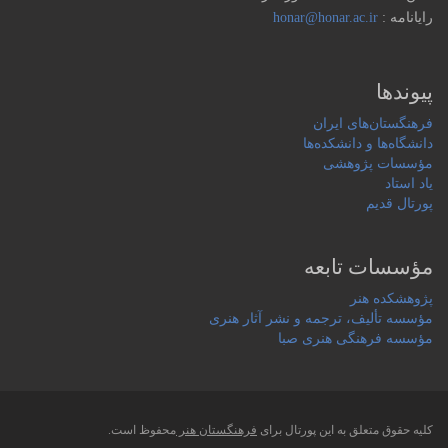
رایانامه :
honar@honar.ac.ir
پیوندها
فرهنگستان‌های ایران
دانشگاه‌ها و دانشکده‌ها
مؤسسات پژوهشی
یاد استاد
پورتال قدیم
مؤسسات تابعه
پژوهشکده هنر
مؤسسه تألیف، ترجمه و نشر آثار هنری
مؤسسه فرهنگی هنری صبا
کلیه حقوق متعلق به این پورتال برای
فرهنگستان هنر
محفوظ است.