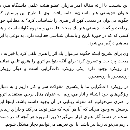
ن نشست با ارائه مقالۀ امير مازيار، عضو هيئت علمي دانشگاه هنر، با
وان «چيستي هنر باستان» ادامه يافت. وي با طرح اين پرسش كه
ونه مي‌توان در تمدني كهن آثار هنري را شناسايي كرد؟ به مطالب خود
داخت و گفت: چيستي هنر يك مبحث فلسفي و مفهوم كاوانه است و هر
ي كه كه در حوزۀ تاريخ و باستان شناسي فعاليت دارد، به نوعي با اين
اهيم درگير مي‌شود.
 براي تشريح اينكه چگونه مي‌توان يك اثر را هنري تلقي كرد يا خير به دو
حث پرداخت و تصريح كرد: براي آنكه بتوانيم اثري را هنري تلقي نمائيم
 رويكرد وجود دارد. يكي رويكرد ذات‌گرايي است و ديگر رويكرد
ند‌محور يا رويه‌محور.
 رويكرد ذات‌گرايي ما با يكسري مقولات سر و كار داريم و به دنبال
ژگي‌هاي خود اشياء و آثار مي‌رويم. به عنوان مثال برخي معتقدند اثري
 هنري مي‌خوانيم كه مقوله زيبايي در آن وجود داشته باشد. اينجا اين
سش به وجود مي‌آيد كه آيا هر آنچه كه بشر توليد مي‌كند و داراي زيبايي
ت، در دستۀ‌ آثار هنري قرار مي‌‌گيرد؟ زيرا امروزه هر آنچه كه در دست
ريم مي‌تواند زيبا نيز باشد. با اين تعريف مي‌توانيم دچار مشكل شويم.