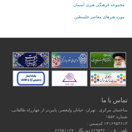
مجموعه فرهنگی هنری آسمان
موزه هنرهای‌ معاصر فلسطین
تماس با ما
ساختمان مرکزی : تهران- خیابان ولیعصر، پایین‌تر از چهارراه طالقانی،
شماره ۱۵۵۲
۱۴۱۶۹۵۳۶۱۳ كدپستي :
تلفن : ۵ - ۶۶۹۵۴۲۰۰ دورنگار : ۶۶۹۵۱۱۶۷