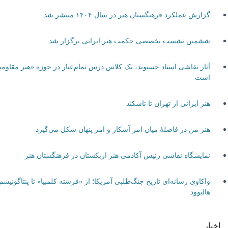
گزارش عملکرد فرهنگستان هنر در سال ۱۴۰۴ منتشر شد
ششمین نشست تخصصی حکمت هنر ایرانی برگزار شد
آثار نقاشی استاد حسنوند، یک کلاس درس تمام‌عیار در حوزه «هنر مقاومت»
است
هنر ایرانی از تهران تا تاشکند
هنر من در فاصلۀ میان امر آشکار و امر پنهان شکل می‌گیرد
نمایشگاه نقاشی رئیس آکادمی هنر ازبکستان در فرهنگستان هنر
واکاوی رسانه‌ای تاریخ جنگ‌طلبی آمریکا؛ از «فرشته کلمبیا» تا پنتاگونیسم
هالیوود
اخبار