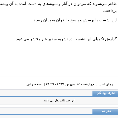
هر مي‌شوند كه مي‌توان در آثار و نمونه‌هاي به دست آمده به آن بيشتر
داخت.
ن نشست با پرسش و پاسخ حاضران به پايان رسيد.
ارش تكميلي اين نشست در نشريه سفير هنر منتشر مي‌شود.
زمان انتشار: چهارشنبه ١٤ شهريور ١٣٩٧ - ١٦:٢٦ |
نسخه چاپي
ظرات بینندگان
این خبر فاقد نظر می باشد
نظر شما