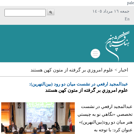
p
جمعه ١٦ مرداد ١٤٠٥
En
اخبار > علوم امروزي بر گرفته از متون كهن هستند
عبدالمجيد ارفعي در نشست ميان دو رود (بين‌النهرين):
علوم امروزي بر گرفته از متون كهن هستند
دالمجيد ارفعي در نشست
صصي «نگاهي نو به چيستي
ر ميان دو رود(بين‌النهرين)»
وان کرد: با توجه به