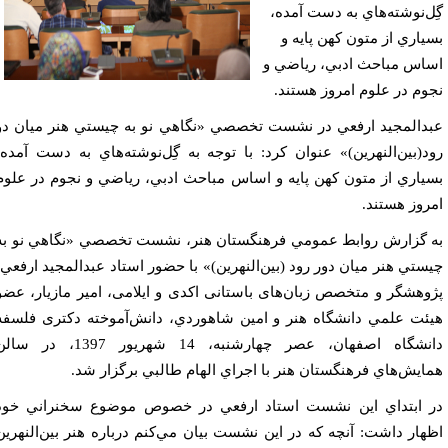
ل‌نوشته‌هاي به دست آمده،
ياري از متون كهن پايه و
اس مباحث ادبي، رياضي و
وم در علوم امروز هستند.
دالمجيد ارفعي در نشست تخصصي «نگاهي نو به چيستي هنر ميان دو
د(بين‌النهرين)» عنوان کرد: با توجه به گِل‌نوشته‌هاي به دست آمده،
ياري از متون كهن پايه و اساس مباحث ادبي، رياضي و نجوم در علوم
روز هستند.
 گزارش روابط عمومي فرهنگستان هنر، نشست تخصصي «نگاهي نو به
ستي هنر ميان دور رود (بين‌النهرين)» با حضور استاد عبدالمجيد ارفعي،
وهشگر و متخصص زبان‌های باستانی اکدی و ایلامی، امير مازيار، عضو
ئت علمي دانشگاه هنر و امين شاهوردي، دانش‌آموخته دکتری فلسفه
دانشگاه اصفهان، عصر چهارشنبه، 14 شهريور 1397، در سالن
ايش‌هاي فرهنگستان هنر با اجراي الهام طالبي برگزار شد.
 ابتداي اين نشست استاد ارفعي در خصوص موضوع سخنراني خود
هار داشت: آنچه كه در اين نشست بيان مي‌كنم درباره هنر بين‌النهرين