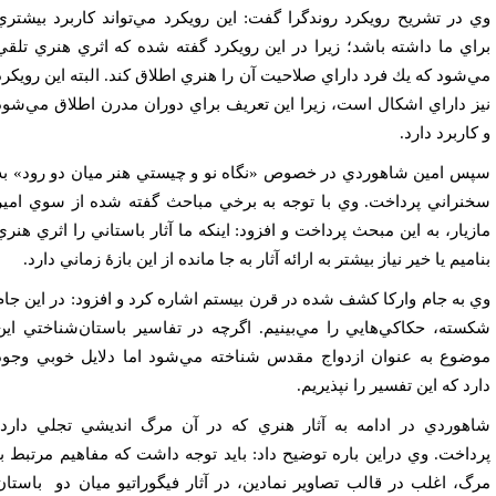
 در تشريح رويكرد روندگرا گفت: اين رويكرد مي‌تواند كاربرد بيشتري
اي ما داشته باشد؛ زيرا در اين رويكرد گفته شده كه اثري هنري تلقي
‌شود كه يك فرد داراي صلاحيت آن را هنري اطلاق كند. البته اين رويكرد
ز داراي اشكال است،‌ زيرا اين تعريف براي دوران مدرن اطلاق مي‌شود
كاربرد دارد.
س امين شاهوردي در خصوص «نگاه نو و چيستي هنر ميان دو رود» به
نراني پرداخت. وي با توجه به برخي مباحث گفته شده از سوي امير
زيار، به اين مبحث پرداخت و افزود: اينكه ما آثار باستاني را اثري هنري
اميم يا خير نياز بيشتر به ارائه آثار به جا مانده از اين بازۀ زماني دارد.
 به جام واركا كشف شده در قرن بيستم اشاره كرد و افزود: در اين جام
سته، حكاكي‌هايي را مي‌بينيم. اگرچه در تفاسير باستان‌شناختي اين
ضوع به عنوان ازدواج مقدس شناخته مي‌شود اما دلايل خوبي وجود
رد كه اين تفسير را نپذيريم.
هوردي در ادامه به آثار هنري كه در آ‌ن مر‌گ انديشي تجلي دارد،
داخت. وي دراين باره توضيح داد: بايد توجه داشت كه مفاهيم مرتبط با
گ، اغلب در قالب تصاوير نمادين، در آثار فيگوراتيو ميان دو باستان