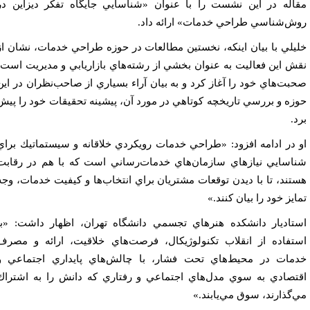
اله در اين نشست را با عنوان «شناسايي جايگاه تفكر ديزاين در
ش‌شناسي طراحي خدمات» ارائه داد.
يلي با بيان اينكه، نخستين مطالعات در حوزه طراحي خدمات، نشان از
ش اين فعاليت به عنوان بخشي از رشته‌هاي بازاريابي و مديريت است،
بت‌هاي خود را آغاز كرد و به بيان آراء بسياري از صاحب‌نظران در اين
زه و بررسي تاريخچه‌ كوتاهي در مورد آن، پيشينه تحقيقات خود را پيش
د.
 در ادامه افزود: «طراحي خدمات رويكردي خلاقانه و سيستماتيك براي
اسايي نيازهاي سازمان‌هاي خدمات‌رساني است كه با هم در رقابت
تند، تا با ديدن توقعات مشتريان براي انتخاب‌ها و كيفيت خدمات، وجه
ايز خود را بيان كنند.»
تاديار دانشكده هنرهاي تجسمي دانشگاه تهران، اظهار داشت: «با
تفاده از انقلاب تكنولوژيكال، فرصت‌هاي خلاقيت، ارائه و مصرف
مات در محيط‌هاي تحت فشار، با چالش‌هاي پايداري اجتماعي و
تصادي به سوي مدل‌هاي اجتماعي و رفتاري كه دانش را به اشتراك
‌گذارند، سوق مي‌يابند.»