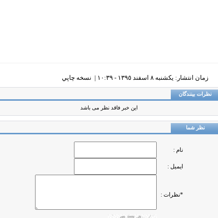
زمان انتشار: يکشنبه ٨ اسفند ١٣٩٥ - ١٠:٣٩ |
نسخه چاپي
ظرات بینندگان
این خبر فاقد نظر می باشد
نظر شما
نام :
ایمیل :
*نظرات :