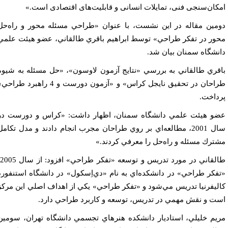
کان‌سنجی فنی، تمایلات انسانی و قابلیت‌های اقتصادی است.»
مين مقاله در اين نشست، با عنوان «طراحي مسئله‌ محور و راه‌حل
ور در تفكر طراحي» توسط ابراهيم باقري طالقاني، عضو هيئت علمي
نشگاه سمنان بيان شد.
قري طالقاني به بررسي «نتايج آزمون لاوسون»، «حل مسئله به شيوه
طراحان در تحقيق نايجل كراس» و «آزمون دورست و 4 راهبرد طراحي»
داخت.
و هيئت علمي دانشگاه سمنان، اظهار داشت: «كراس و دورست در
سال 2001، مطالعه‌اي بر روي طراحان مجرب انجام دادند و مدل تكامل
ترك مسئله‌ و راه‌حل را معرفي كردند.»
طالقاني در مورد تدريس و توسعه «تفكر طراحي» افزود: از سال 2005،
فكر طراحي» در دانشكده‌اي به نام «دي‌اِسكول» در دانشگاه استنفورد
ليفرنيا تدريس مي‌شود و «تفكر طراحي» يكي از اهداف اصلي اين مركز
ت و نقش مهمي در تدريس، توسعه و كاربرد طراحي دارد.
يم خليلي، استاديار دانشكده هنرهاي تجسمي دانشگاه تهران، سومين