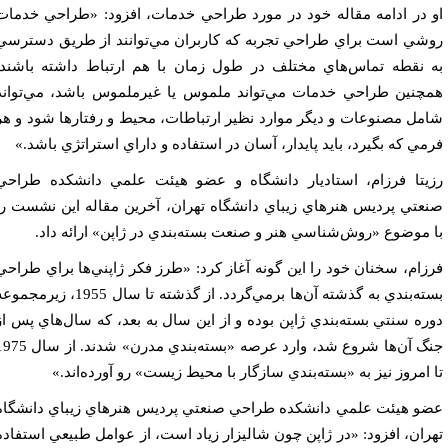
 در ادامه مقاله خود در مورد طراحي خدمات، افزود: «طراحي خدمات
شي است براي طراحي تجربه كه كاربران مي‌توانند از طريق دسترسي
 نقطه تماس‌هاي مختلف در طول زمان با هم ارتباط داشته باشند.
چنين طراحي خدمات مي‌تواند ملموس يا غيرملموس باشد، مي‌تواند
مل مصنوعات و ديگر موارد نظير ارتباطات، محيط و رفتارها شود و هر
مي كه بگيرد، بايد پايدار، آسان در استفاده و داراي استراتژي باشد.»
يتا فرزام، استاديار دانشگاه و عضو هيئت علمي دانشكده طراحي
عتي پرديس هنرهاي زيباي دانشگاه تهران، آخرين مقاله اين نشست را
 موضوع «روش‌شناسي هنر و صنعت بسته‌بندي در ژاپن» ارائه داد.
زام، سخنان خود را اين گونه آغاز كرد: «طرز فكر ژاپني‌ها براي طراحي
بسته‌بندي به گذشته آن‌ها برمي‌گردد. از گذشته تا سال 1955، زيرمجموعه
ره سنتي بسته‌بندي ژاپن بوده و از اين سال به بعد، كه سال‌هاي پس از
جنگ آن‌ها شروع شد، وارد عرصه «بسته‌بندي مدرن» شدند. از سال 1975
 امروز نيز به «بسته‌بندي سازگار با محيط زيست» رو آورده‌اند.»
و هيئت علمي دانشكده طراحي صنعتي پرديس هنرهاي زيباي دانشگاه
ران، افزود: «در ژاپن چون شاليزار زياد است، از عوامل طبيعي استفاده