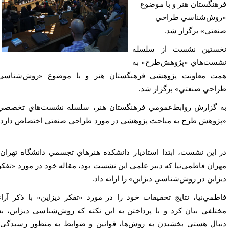
هنگستان هنر و با موضوع
وش‌شناسي طراحي‌
عتي» برگزار شد.
ستين نشست از سلسله
ست‌هاي «پژوهش‌طرح» به
ت معاونت پژوهشي فرهنگستان هنر و با موضوع «روش‌شناسي
احي‌ صنعتي» برگزار شد.
 گزارش روابط‌عمومي فرهنگستان هنر، سلسله نشست‌هاي تخصصي
ژوهش طرح به مباحث پژوهشي در مورد طراحي صنعتي اختصاص دارد.
 اين نشست، ابتدا استاديار دانشكده هنرهاي تجسمي دانشگاه تهران،
ران فاطمي‌نيا كه دبير علمي اين نشست بود، مقاله خود در مورد «تفكر
زاين در روش‌شناسي ديزاين» را ارائه داد.
طمي‌نيا، نتايج تحقيقات خود را در مورد «تفكر ديزاين» با ذكر آراء
تلفي بيان كرد و با پرداختن به اين نكته كه روش‌شناسی دیزاین، به
بال هستی بخشیدن به روش‌ها، قوانین و ضوابط به منظور رسیدگی،