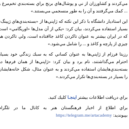
‌كردند و كشاورزان از ني و پوشال‌هاي برنج براي بسته‌بندي تخم‌مرغ و
. كمك مي‌گرفتند و آن را به طور منسجمي مي‌بستند.»
ن استاديار دانشگاه با ذكر اين نكته كه ژاپني‌ها از «بسته‌بندي‌هاي رَپينگ»
يار استفاده مي‌كردند، بيان كرد: «يكي از آن مدل‌ها «اوريگامي» است
 در ايران بيشتر به عنوان تاكردن كاغذ جاافتاده است، ولي تاكردن هر
زي از پارچه و كاغذ و ... را شامل مي‌شود.»
يتا فرزام از ژاپني‌ها به عنوان كساني كه به سبك زندگي خود بسيار
ترام مي‌گذاشتند، نام برد و بيان كرد: «ژاپني‌ها از همان فرم‌ها در
ته‌بندي‌هايشان استفاده مي‌كردند و به عنوان مثال، شكل خانه‌هايشان
 بسيار در بسته‌بندي‌ها تكرار مي‌كردند.»
اي دريافت اطلاعات بيشتر
اينجـا
كليك كنيد.
اي اطلاع از اخبار فرهنگستان هنر به كانال ما در تلگرام
يونديد:
https://telegram.me/artacademy