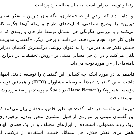
تقا و توسعه دیزاین است، به بيان مقاله خود پرداخت.
 ادامه داد كه برخي از صاحبنظران، «گفتمان دیزاین - تفکر سنتی
زاین» را توضیحِ شناختی، قابلیت‌های طراح و اینکه آن‌ها چگونه کار
‌کنند و یا بررسی چگونگی حل مسائل توسط طراحان و روندی که در
ل کار خود انجام می‌دهند، مي‌دانند و برخي ديگر، «گفتمان مدیریت-
بش تفکر جدید دیزاین» را به عنوان روشی درگسترش گفتمان دیزاین
قي مي‌‌كنند و در آن حل مسائل مبتنی بر «روش، تحقیقات در دیزاین و
فته‌های آن» را مورد توجه مي‌داند.
طمي‌نيا در مورد اينكه چه كساني اين گفتمان را توسعه دادند، اظهار
داشت: «این گفتمان عمدتاً به وسیله مشاوران (IDEO) و همچنین توسط
مؤسسه هسو پلاتنر( Hasso Plattner) در دانشگاه پوستدام واستنفورد رشد
وسعه یافت.
يرعلمي نشست در ادامه گفت: «به طور خاص، محققان بیان می‌کنند که
ن گفتمان مبتنی بر مواردي از قبيل: مشتری محور بودن، برخورداري
یک روند معمولی، استفاده از ابزارهای مختلف و در یک فضای الهام
ش برای تفکر خلاق، حل مسائل خبیث، استفاده از ترکیبی از