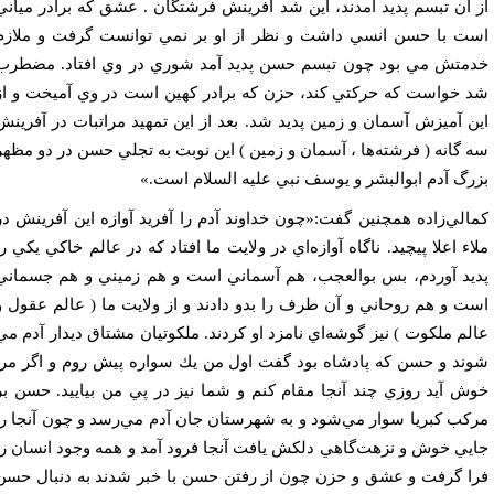
 آن تبسم پديد آمدند، اين شد آفرينش فرشتگان . عشق كه برادر مياني
ت با حسن انسي داشت و نظر از او بر نمي توانست گرفت و ملازم
متش مي بود چون تبسم حسن پديد آمد شوري در وي افتاد. مضطرب
 خواست كه حركتي كند، حزن كه برادر كهين است در وي آميخت و از
ن آميزش آسمان و زمين پديد شد. بعد از اين تمهيد مراتبات در آفرينش
 گانه ( فرشته‌ها ، آسمان و زمين ) اين نوبت به تجلي حسن در دو مظهر
رگ آدم ابوالبشر و يوسف نبي عليه السلام است.»
الي‌زاده همچنين گفت:«چون خداوند آدم را آفريد آوازه اين آفرينش در
اء اعلا پيچيد. ناگاه آوازه‌اي در ولايت ما افتاد كه در عالم خاكي يكي را
يد آوردم، بس بوالعجب، هم آسماني است و هم زميني و هم جسماني
ت و هم روحاني و آن طرف را بدو دادند و از ولايت ما ( عالم عقول و
لم ملكوت ) نيز گوشه‌اي نامزد او كردند. ملكوتيان مشتاق ديدار آدم مي
ند و حسن كه پادشاه بود گفت اول من يك سواره پيش روم و اگر مرا
ش آيد روزي چند آنجا مقام كنم و شما نيز در پي من بياييد. حسن بر
كب كبريا سوار مي‌شود و به شهرستان جان آدم مي‌رسد و چون آنجا را
يي خوش و نزهت‌گاهي دلكش يافت آنجا فرود آمد و همه وجود انسان را
ا گرفت و عشق و حزن چون از رفتن حسن با خبر شدند به دنبال حسن