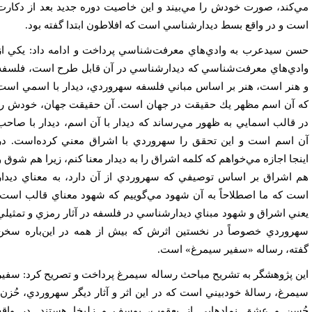
‌كند، صورت خودش را مي‌بيند و اين خاصيت دوره جديد بعد از دكارت
ت و در واقع بسط ديدارشناسي است كه افلاطون ابتدا گفته بود.
ن سيدعرب به وادي‌هاي معرفت‌شناسي پرداخت و ادامه داد: يكي از
دي‌هاي معرفت‌شناسي كه ديدارشناسي در آن قابل طرح است، فلسفه
هنر است، هنر بر اساس مباني فلسفه سهروردي، ديدار با اسمي است
 آن اسم مظهر يك حقيقت در جهان است. آن حقيقت جهان، خودش را
 قالب اسمايي به ظهور مي‌رساند كه ديدار با آن اسم، ديدار با صاحب
 اسم است و اين تحقق را سهروردي با اشراق معني كرده‌است. در
نجا اجازه مي‌خواهم كه كلمه اشراق را به ديدار معنا كنم، زيرا هم شوق و
 اشراق بر اساس توصيفي كه سهروردي از آن دارد، به معناي ديدار
ت كه ما اصطلاحاً به آن شهود مي‌گوييم كه شهود معناي قالب است.
ني اشراق و شهود مبناي ديدارشناسي در فلسفه در آثار رمزي و تمثيلي
روردي خصوصاً در نخستين اثرش كه بيش از همه در اين‌باره سخن
ته، رساله «سفير سيمرغ» است.
ن پژوهشگر به تشريح مباحث رساله سيمرغ پرداخت و تصريح كرد: سفير
مرغ، رسالۀ خودبيني است كه در اين اثر و آثار ديگر سهروردي، حُزن،
سن و عشق نمادهايي از يعقوب، يوسف و زليخا هستند. در واقع