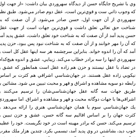
 با تشريح جايگاه حسن از ديدگاه سهروردي بيان داشت: «از جهت اول
 وجوب ذاتي ست و قوي‌ترين است، عقل دوم صادر مي‌شود. طبق نظر
روردي از آن جهت اول، حسن صادر مي‌شود. از آن صفت كه به
اخت حق تعالي تعلق داشت و قوي‌ترين جهات است از جهت عقل
ن پديد آمد از آن صفت كه به شناخت خود تعلق داشت، عشق پديد آمد
 آن را مهر خوانند و از آن صفت كه به شناخت نبود پس ببود، حزن پديد
د كه آن را اندوه خواند. بنابراين سرچشمه هر سه اينها عقل كل است و
روردي اينها را سه برادر خطاب مي‌كند. زيبايي، عشق و اندوه هيچ‌كدام
 تضاد با عقل نيستند و حزن هم زاده عقل است همانطور كه عشق و
كويي زاده عقل هستند. در جهان‌شناسي اشراقي هم كثرت بر اساس
بطه دو سويه مشاهده و اشراق و قهر و محبت تبيين مي شود. مشائين با
يق جهات سه گانه عقل جهان‌شناسي‌شان را ترسيم مي‌كنند و
راقي‌ها با جهات دو‌گانه محبت و قهر و مشاهده و اشراق. اما سهروردي
 جهان‌شناسي سوم يا همان جهان‌شناسي هنري را ارائه مي‌دهد و
رت جهان را بر اساس اقاليم سه گانه حسن، عشق و حزن تبيين و
سيم مي‌كند. حسن كه برادر مهينه است در خود نگريست. خود را عظيم
ب ديد، بشاشتي در وي پديد آمد، تبسمي بكرد. چندين هزار ملك مقرب