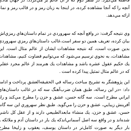
صله مي‌گيرد. در سفر دوم كه از آن عالم بر مي‌گردد، در جهان مادي
چه را كه آنجا مشاهده كرده، در اينجا به زبان رمز و در قالب رمز و نماد
ائه مي‌دهد.
 نتيجه گرفت: در واقع آنچه كه سهروردي در تمام داستان‌هاي رمزي‌اش
ان كرده، تعريف همين دو سفر است.غالب داستان‌هاي رمزي سهروردي
ين صورت است، كه نتيجه مشاهدات ايشان از عالم مثال است. اين
اهدات، به نحوي ترسيم مي‌شود كه مي‌توانيم قضاوت كنيم، مشاهدات
 حكيم عقول عشره باشد و مشاهدات يك هنرمند از عالم مجرد عقلي
 در عالم مثال تمثيل پيدا كرده است .
ن پژوهشگر به تشريح مباحث رساله في ا‌لحقيقه‌العشق پرداخت و ادامه
د: «در اين رساله، طبق همان ضرب‌آهنگ سه كه در غالب داستان‌هاي
راني مطرح است، سه گانه حسن، عشق و حزن را مطرح مي‌كند و راز
رينش زيبايي، عشق و حزن را مي‌گويد. طبق نظر سهروري اين سه گانه
ن، عشق و حزن، يك منشاء مابعدالطبيعي دارند و از عقل كل ناشي
ه‌اند و در واقع سه اصل آسماني‌اندكه يك بار در داستان آدم و ملائكه و
ر ديگر به صورت كامل‌تر در داستان يوسف، يعقوب و زليخا مطرح