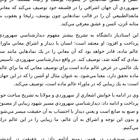
روردي آن جهان اشراقي را در فلسفه خود توصيف مي‌كند كه معاني
بعدالطبيعي آن را در قالب نمادهايي چون يوسف، زليخا و يعقوب به
ابه حُزن، حُسن و عشق معرفي مي‌كند.
ن استاديار دانشگاه به تشريح بيشتر مفهوم ديدارشناسي سهروردي
داخت و افزود: او معتقد است؛ انسان با ديدار و اشراق معاني ماوراء
لم ماده، قادر خواهد بود كه آن معاني را در يك نمادهايي مانند سه
ادي كه گفته شد، توصيف كند. در واقع ديدارشناسي سهروردي، تأسيس
 عالمي در عرض عالم ماده است براي توصيف معاني كه ما براي عالم
ده تحقق دارد، معنا مي‌شود. به عنوان مثال او حُسن را كه در اين جهان
ت: به يك زيبايي كه در ماوراء عالم ماده است،‌ توصيف مي‌كند.
 در ادامه با خوانش اشعاري از سهروردي و مولانا به تشريح مباحث خود
داخت و ادامه داد: ديدارشناسي سهروردي مسير شهود زيبايي از مصنوع
صنع به صانع است و يعني ديدار با احتساب به آن حقيقت ميسر مي‌شود
بدون اين توجه و اشراق به آن عالم، ما زيبايي را در اين عالم درك
‌كنيم.
ن سيدعرب در همين زمينه ادامه داد: در حقيقت در انديشه