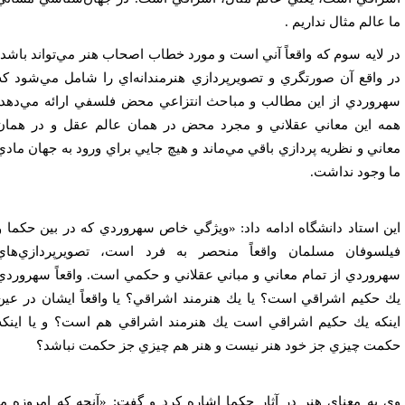
 عالم مثال نداريم .
 لايه سوم كه واقعاً آني است و مورد خطاب اصحاب هنر مي‌تواند باشد،
 واقع آن صورتگري و تصويرپردازي هنرمندانه‌اي را شامل مي‌شود كه
روردي از اين مطالب و مباحث انتزاعي محض فلسفي ارائه مي‌دهد.
ه اين معاني عقلاني و مجرد محض در همان عالم عقل و در همان
اني و نظريه پردازي باقي مي‌ماند و هيچ جايي براي ورود به جهان مادي
 وجود نداشت.
ن استاد دانشگاه ادامه داد: «ويژگي خاص سهروردي كه در بين حكما و
لسوفان مسلمان واقعاً منحصر به فرد است، تصويرپردازي‌هاي
روردي از تمام معاني و مباني عقلاني و حكمي است. واقعاً سهروردي
 حكيم اشراقي است؟ يا يك هنرمند اشراقي؟ يا واقعاً ايشان در عين
نكه يك حكيم اشراقي است يك هنرمند اشراقي هم است؟ و يا اينكه
مت چيزي جز خود هنر نيست و هنر هم چيزي جز حكمت نباشد؟
 به معناي هنر در آثار حكما اشاره كرد و گفت: «آنچه كه امروزه ما