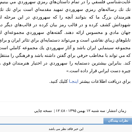
يت‌شناسي فلسفي را در تمام داستان‌هاي رمزي سهروردي مي بينيم.
 تك رساله‌هاي رمزي سهروردي تمهيد مقدمه‌اي است براي تك تك
رمندان بزرگ ما كه بتوانند آنچه را كه سهروردي در اين مرحله از
وداتش كشف كرده و در قالب رمز بيان كرده در قالب‌هاي ديگر در
ان مادي و محسوس ارائه دهند. گفته‌هاي سهروردي مجموعه‌اي از
بلوهاي زيباي نقاشي است و مي‌تواند دستمايه‌اي براي تئاتر ايران و براي
موعه سينمايي ايران باشد و آثار سهروردي يك مجموعه كاملي است
 مي تواند با مخاطب حرفي براي گفتن داشته باشد و فرهنگي را منتقل
د. بنابراين بيشترين دستمايه را سهروردي در اختيار هنرمندان قوي و
ره دست ايراني قرار داده است.»
اي دريافت اطلاعات بيشتر
اينجـا
كليك كنيد.
زمان انتشار: سه شنبه ١٢ بهمن ١٣٩٥ - ١٢:٤٨ |
نسخه چاپي
ظرات بینندگان
این خبر فاقد نظر می باشد