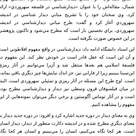
ال، مقاله‌اش را با عنوان «ديدارشناسي در فلسفه سهروردي» ارائه
د. وي سخنان خود را با تشريح مباني ديدار شناسي در انديشه
روردي آغاز كرد و گفت: طرح مباني ديدارشناسي در انديشه
روردي، براي نخستين بار است كه مطرح مي‌شود و تاكنون پژوهشي
 اين خصوص صورت نگرفته است.
ن استاد دانشگاه ادامه داد: ديدارشناسي در واقع مفهوم افلاطوني است
آن اين است كه عقل قادر است در خودش نظر كند. اين مفهوم در
سفۀ اسلامي هم بعدها منتقل شد و آن‌را مي‌توانيم در آثار رمزي
ن‌سينا ببينيم زيرا از فارابي نيز، جز اندك نيايش‌ها چيز ديگري باقي نمانده
ت. اوج طرح اين مسئله در آثار رمزي و تمثيلي سهروردي است. البته
 ميان فيلسوفان قرون وسطي نيز ديدار و ديدارشناسي مطرح بوده
ت و در آثار توماس آگوستين و برخي ديگر مي‌توان نمونه‌‌هايي از اين
هوم را مشاهده كنيم.
 به معناي ديدار در دوره جديد اشاره كرد و افزود: در دوره جديد ديدار به
ناي ديگري مطرح شده و در انديشه دكارت منظور از ديدار، ديدار انسان
ت، هر كجا نگاه مي‌كنيم، انسان را مي‌بينيم و انسان هر كجا نگاه