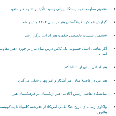
«عقیق مقاومت» به ایستگاه پایانی رسید؛ تأکید بر تداوم هنر متعهد
گزارش عملکرد فرهنگستان هنر در سال ۱۴۰۴ منتشر شد
ششمین نشست تخصصی حکمت هنر ایرانی برگزار شد
آثار نقاشی استاد حسنوند، یک کلاس درس تمام‌عیار در حوزه «هنر مقاومت»
است
هنر ایرانی از تهران تا تاشکند
هنر من در فاصلۀ میان امر آشکار و امر پنهان شکل می‌گیرد
نمایشگاه نقاشی رئیس آکادمی هنر ازبکستان در فرهنگستان هنر
واکاوی رسانه‌ای تاریخ جنگ‌طلبی آمریکا؛ از «فرشته کلمبیا» تا پنتاگونیسم
هالیوود