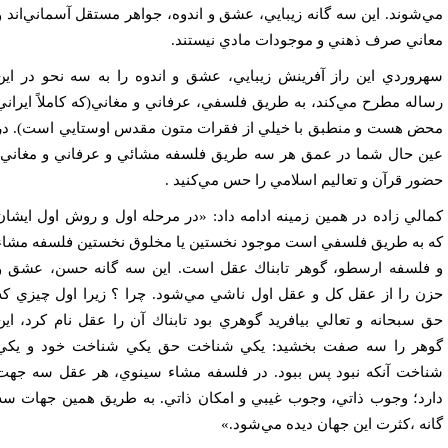
‌شوند. اين سه گانه زيبايي، عشق و اندوه، جواهر مستقل آسماني‌اند و
اني صرف ذهني و موجودات مادي نيستند.
روردي اين راز آفرينش زيبايي، عشق و اندوه را به سه نحو در اين
اله مطرح مي‌كند، به طريق فلسفي، عرفاني و مغاني(كه كاملاً ايراني
ض هست و منطبق با خيلي از فقرات متون مقدس اوستايي است). در
ن حال شما در عمق هر سه طريق فلسفه مشائي و عرفاني و مغاني،
ور قرآن و تعاليم اسلامي را حس مي‌كنيد .
الي زاده در همين زمينه ادامه داد: «در مرحله اول و روش اول ايشان
 به طريق فلسفي است موجود نخستين يا مخلوق نخستين فلسفه مشاء
فلسفه ارسطو، گوهر تابناك عقل است. اين سه گانه حسن، عشق و
ن را از عقل كل و عقل اول ناشي مي‌شود. چرا ؟ زيرا اول چيزي كه
 سبحانه و تعالي بيافريد گوهري بود تابناك آن ‌را عقل نام كرد، اين
هر را سه صفت بخشيد: يكي شناخت حق يكي شناخت خود و يكي
اخت آنكه نبود پس ببود. در فلسفه مشاء سينوي، هر عقل سه جهت
رد؛ وجوب ذاتي، وجوب غيبي و امكان ذاتي. به طريق همين جهات سه
نه ،كثرت اين جهان ديده مي‌شود.»