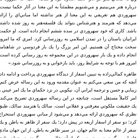
باره هنر مي‌بينيم و مي‌شنويم مطمئناً به اين معنا در آثار حكما نيست.
روردي هم تعريفي به اين معنا از هنر نداشته اما مباني‌اي را ارائه
‌دهد كه هنرمند و هنرشناس بتواند يك فلسفه‌هنر به روز شده داشته
شد. كاري كه خود سهروردي در سده ششم انجام داده است. او حكمت
رانيان باستان را در تمدن اسلامي به روز‌رساني كرد. امري كه ما امروز
ت محتاج آن هستيم. اين امر بزرگ را يك بار فردوسي در شاهنامه
جام داده و يك بار سهروردي در اين مجموعه به روز رساني كرده است.
روز هم با توجه به شرايط روز، بايد بازخواني و به روزرساني شود.»
هره كمالي‌زاده به تبيين اسفار از ديدگاه سهروردي پرداخت و ادامه داد:
چه كه من سعي مي‌كنم به عنوان مقدمه ورود به اين رساله عرض كنم،
بايي و حسن و ترجمه ايراني آن، نيكويي در نزد حكماي ما يك امر عيني و
ر كاملاً مستقل است، چنانچه در اين رساله سهروردي تصريح مي‌كند،
 حقيقت ملكوتي معرفتي و عقلاني است. سالك يا هنرمند سالك، طبق
ري كه سهروردي ارائه مي‌دهد و مي‌شود از مباني سهروردي استخراج
د؛ دو سفر از اسفار اربعه در پيش دارد؛ يك سفر از ظاهر به باطن و يك
ر از عالم معنا به عالم جهان. در سير ظاهر به باطن، از اين جهان مادي