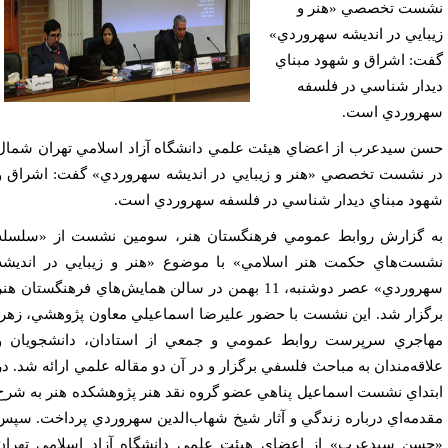
ست تخصصي «هنر و
بايي در انديشه سهروردي»
ت: اشراق و شهود مبناي
دار شناسي در فلسفه
روردي است.
ن سيدعرب از اعضاي هيئت علمي دانشگاه آزاد اسلامي تهران شمال
 نشست تخصصي «هنر و زيبايي در انديشه سهروردي» گفت: اشراق و
ود مبناي ديدار شناسي در فلسفه سهروردي است.
 گزارش روابط عمومي فرهنگستان هنر، سومين نشست از «سلسله
ست‌هاي حكمت هنر اسلامي» با موضوع «هنر و زيبايي در انديشه
سهروردي» عصر دوشنبه، 11 بهمن در سالن همايش‌هاي فرهنگستان هنر
گزار شد. اين نشست با حضور عليرضا اسماعيلي معاون پژوهشي، زهرا
اجري سرپرست روابط عمومي و جمعي از استادان، دانشجويان و
اقه‌مندان به مباحث فلسفي برگزار و در آن دو مقاله علمي ارائه شد. در
تداي نشست اسماعيل پناهي عضو گروه نقد هنر پژوهشكده هنر به شرح
دمه‌اي درباره زندگي و آثار شيخ شهاب‌الدين سهروردي پرداخت. سپس
سن سيدعرب» از اعضاي هيئت علمي دانشگاه آزاد اسلامي تهران