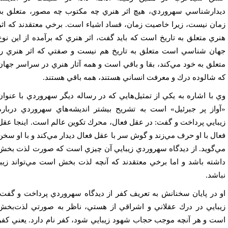
دارشناسي سهروردي، هيچ اثر هنري چه مكتوب چه مصور، متعلق به
ان نيست، زيرا خاصيت زمان، فساد اشياء است. برخي معتقدند كه اثر
ري متعلق به تاريخ است كه بايد گفت، اثر هنري كه برآمده از اين نوع
ان شناسي است متعلق به تاريخ هم نيست و صفتي كه اثر هنري را
علق به خود مي‌كند، بقا و باقي است و همه آثار هنري در سراسر جهان
 شالوده درك و معرفت انساني هستند، همه باقي هستند.
 با اشاره به يكي از تمثيل‌هايي كه در رساله ديگر سهروردي با عنوان
واز پر جبرئيل» است به تشريح بيشتر انديشه‌هاي سهروردي درباره
بايي پرداخت و گفت: در عقل فعال، محرك تكوين عالم است. اينجا عقل
ال با او حرف مي‌زند و گوش سر با عقل فعال ديدار مي‌كند و با او سخن
‌گويد. از ديدگاه سهروردي زيبايي آن چيزي است كه صورت لذت بخش
شته باشد و اما برخي معتقدند كه آنچه لذت بخش است مي‌تواند زيبا
اشد.
 در پايان سخنانش به تعريف كفر از ديدگاه سهروردي پرداخت و گفت:
بايي در درك عقلاني و اشراقي از هستي، ناظر به صورتي لذت‌بخش
ت و هر آنچه موجب حجاب شهود زيبايي شود، كفر نام دارد. يعني كفر