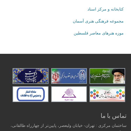
کتابخانه و مرکز اسناد
مجموعه فرهنگی هنری آسمان
موزه هنرهای‌ معاصر فلسطین
تماس با ما
ساختمان مرکزی : تهران- خیابان ولیعصر، پایین‌تر از چهارراه طالقانی،