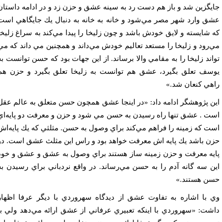
يگزين شد و باز هم دست رد به سينه عشق و حزن زد و در ادامه داستان
ق وارد شهر مصر مي‌شود و خانه به خانه به دنبال يك جايگاهي است
 شايسته و لايق خودش باشد و چون زليخا را پيدا مي‌كند به سراغ زليخا
‌رود و زليخا را مستعد تعاليم خودش مي‌داند و همچنين مي داند كه مي
اند زليخا را به مقامي والا برساند. از اين جهات بود كه حسن توانست به
سف تعلق بگيرد، عشق هم توانست به زليخا تعلق بگيرد و حزن هم
هي كنعان شد.»
ن پژوهشگر ادامه داد: «در اينجا عشق همچون حسن متعلق به عالم عقل
ت . عشق تنها راه رسيدن به حسن مي شود و حزن و معرفت دو پايه‌اي
ت كه زمينه را فراهم مي‌كند براي وصول به حسن. مثلثي كه يك پايه‌اش
ن باشد يك پايه اش معرفت خواهد بود و راس اين مثلث عشق است. دو
يه معرفت و حزن زمينه ساز هستند براي وصول به عشق و عشق و خود
ن سه گانه آدم را به حسن مي‌رساند. در واقع نردباني براي رسيدن به
ن هستند.»
 با اشاره به تفاوت عشق از ديدگاه سهروردي با ديگر عرفا اظهار
شت: «سهروردي با اينكه تعبيري عرفاني از عشق ارائه مي‌دهد ولي با