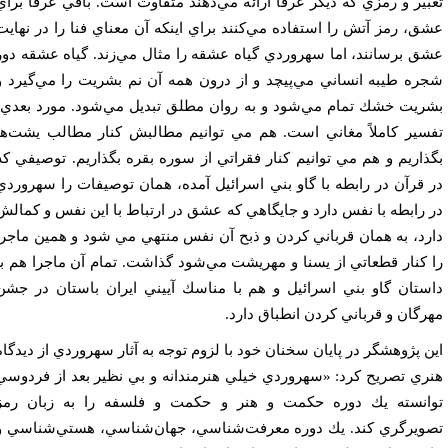
بير و رمزي كه ديگر عرفا ارائه مي‌دهند متفاوت است. باقي عرفا براي
ق، رمز آتش را استفاده مي‌كنند براي اينكه آن معناي فنا را در نهايت
ق برسانند، اما سهروردي گياه عشقه را مثال مي‌زند. گياه عشقه دور
ره طيبه انساني مي‌پيچد و از درون همه آن نم بشريت را مي‌گيرد و
ريت خشك تمام مي‌شود و به روان مطلق تبديل مي‌شود. مورد بعدي،
سير كاملاً مغاني است. هم مي توانيم مطالبش كنار مطالب يشت‌ها
ذاريم و هم مي توانيم كنار فقراتي از سوره بقره بگذاريم. توصيفي كه
 قرآن در رابطه با گاو بني اسرائيل آمده، همان توصيفات را سهروردي
 رابطه با نفس دارد و جايگاهي كه عشق در ارتباط با اين نفس و كمالش
رد، به همان قرباني كردن و ذبح آن نفس منتهي مي شود و همين ماجرا
 كنار قطعاتي از يسنا و مهريشت مي‌شود گذاشت. تمام آن ماجرا هم با
ستان گاو بني اسرائيل و هم با مناسك آييني ايران باستان در جشن
رگان و قرباني كردن انطباق دارد.
ن پژوهشگر در پايان سخنان خود با لزوم توجه به آثار سهروردي از ديدگاه
ري تصريح كرد: «سهروردي خيلي هنرمندانه و بي نظير بعد از فردوسي
انسته يك دوره حكمت و هنر و حكمت و فلسفه را به زبان رمز
ويرگري كند. يك دوره معرفت‌شناسي، جهان‌شناسي، هستي‌شناسي و