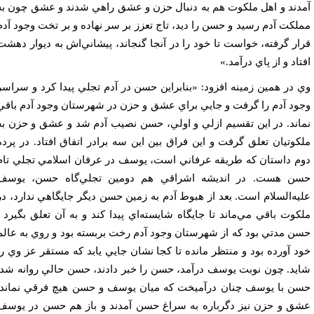
دند و اهل ملكوت هم به دنبال حزن و عشق راهي شدند و عشق چون به
لكت آدم رسيد و حسن را ديد، تاج تعزز بر سر نهاده و بر تخت وجود آدم
ار گرفته، خواست تا خود را در آنجا گنجاند، پيشاني‌اش به ديوار دهشت
تاد و از پاي در‌آمد.»
 در همين زمينه افزود:‌ «بنابراين حسن در آدم تجلي پيدا كرد و سراسر
ود آدم را گرفت و جايي براي عشق و حزن در شهرستان وجود آدم باقي
اند. در اين تقسيم ازلي و اولي، حسن نصيب آدم شد و عشق و حزن به
كوتيان تعلق گرفت و اين فراق بين اين سه برادر اتفاق افتاد. در پرده
م داستان كه طريقه عرفاني است، يوسف در عرفان اسلامي تجلي تام
ن هست. در انديشه اشراقي هم دومين تجلي‌گاه حسن، يوسف
يه‌السلام است. بعد از هبوط آدم به زمين حسن ديگر جايگاهي ندارد، در
كوت باقي مي‌ماند تا جايگاه شايسته‌اي پيدا كند و به آن تعلق بگيرد .
ن مدتي بود كه از شهرستان وجود آدم رخت بربسته بود و روي به عالم
د آورده بود و منتظر مانده تا كجا نشان جايي يابد كه مستقر عز وي را
يد. چون نوبت يوسف درآمد، حسن را خبر دادند، حسن حالي روانه شد.
ن با يوسف چنان در‌آميخت كه ميان يوسف و حسن هيچ فرقي نماند.
ق و حزن نيز دگرباره به سراغ حسن آمدند و باز هم حسن در يوسف