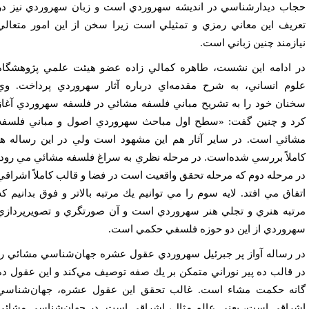
اب ديدارشناسي در انديشه سهروردي است و زبان سهروردي نيز در
ريف اين معاني رمزي و تمثيلي است زيرا سخن از اين امور متعالي
ازمند چنين زباني است.
 ادامه اين نشست، طاهره كمالي زاده عضو هيئت علمي پژوهشگاه
وم انساني، به شرح مقدمه‌اي درباره آثار سهروردي پرداخت. وي
نان خود را به تشريح مباني فلسفه مشائي در فلسفه سهروردي آغاز
د و چنين گفت: «سطح اول مباحث سهروردي اصول و مباني فلسفه
ائي است. در ساير آثار هم اين مشهود است ولي در اين رساله ها
ملاً بررسي شده‌است. در مرحله نظري به سراغ فلسفه مشائي مي رود.
 مرحله دوم كه مرحله تحقق واقعيت است در فضا و قالب كاملاً اشراقي
فاق مي افتد. لايه سوم را مي توانيم يك مرتبه بالاتر و فوق بدانيم كه
تبه هنري و تجلي هنر سهروردي است و آن صورتگري و تصويرپردازي
روردي از اين دو حوزه فلسفي حكمي است.
 رساله آواز پر جبرئيل سهروردي عقول عشره جهان‌شناسي مشائي را
 قالب ده پير نوراني متمكن بر يك صفه توصيف مي‌كند و اين عقول ده
نه حكمت مشاء است. غالب تحقق اين عقول عشره، جهان‌شناسي
راقي است، يعني عالم مثال، اشراقي است. در جهان‌شناسي مشائي