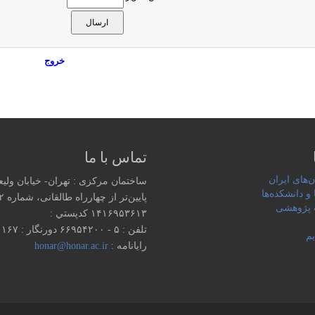
خروج
تماس با ما
‌های ایران
ساختمان مرکزی : تهران- خیابان ولی
 و دانشکده‌ها
پایین‌تر از چهارراه طالقانی، شماره ۱۵۵۲
پژوهشی
۱۴۱۶۹۵۳۶۱۳ كدپستي :
تلفن : ۵ - ۶۶۹۵۴۲۰۰ دورنگار : ۶۶۹۵۱۱۶۷
یم
رایانامه :
honar@honar.ac.ir