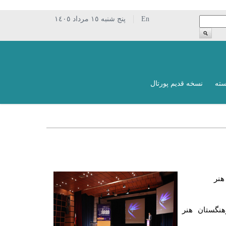
En
پنج شنبه ١٥ مرداد ١٤٠٥
سته
نسخه قدیم پورتال
نگستان هنر
معمار 93» در آسمان فرهنگستان هنر