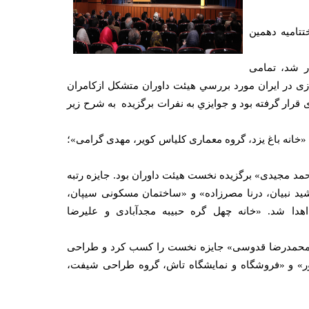
تتاميه دهمين
ر شد، تمامی
ی در ایران مورد بررسي هيئت داوران متشكل ازکامران
قرار گرفته بود و جوايزي به نفرات برگزيده به شرح زير
«خانه باغ یزد، گروه معماری کلیاس کویر، مهدی گرامی»؛
مد مجیدی» برگزيده نخست هيئت داوران بود. جايزه رتبه
نشید نبیان، درنا مصرزاده» و «ساختمان مسکونی سیپان،
هدا شد. «خانه چهل گره حبیبه مجدآبادی و علیرضا
او،‌ محمدرضا قدوسی» جايزه نخست را كسب كرد و طراحی
پور» و «فروشگاه و نمایشگاه تاش، گروه طراحی شیفت،