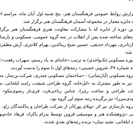
زارش روابط عمومي فرهنگستان هنر، پنج شنبه اول آبان ماه، مراسم اخ
 جايزه معمار در مجموعه آسمان فرهنگستان هنر برگزار شد.
ين دوره از جايزه كه با مشاركت معاونت هنري فرهنگستان هنر برگزا
ه‌های ساخته شده پس از انقلاب در سه گروه عمومی، مسکونی و بازساز
رنادری، مهرداد حدیقی، حسین شیخ زینالدین، بهرام کلانتری، آرش مظفری 
 شد:
وزه مسکونی (تک‌واحدی) به ترتيب «خانه‌ای به یاد رستم، ‌سهراب رفعت»؛ 
ین حسینی» رتبه‌هاي اول تا سوم را بدست آوردند.
روه مسکونی (آپارتمانی) : «ساختمان مسکونی چیذری،‌ شرکت بن‌سار،‌ مح
نيز به طور مشترك به «ایل‌خانه،‌ گروه طراحی شیفت، رامبد ایلخانی، 
 طراحی و ساخت ری‌را،‌ عباس ریاحی‌فرد، فری‌ناز رضوی‌نیکو» ا
ی‌میرزا» نيز برگزيده رتبه سوم اين گروه بود.
روه بازسازی نيز اثر «ویلای پورکان از شركت طراحان و بناکنندگان ز
ی «پژوهشکده هنر و موسیقی قزوین توسط پدرام پاکزاد،‌ فرهاد خادم‌
 ایلخانی، نشید نبیان» برنده رتبه‌هاي بعدي شدند.