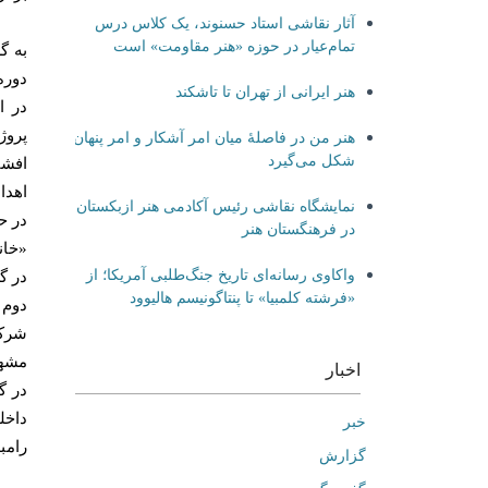
آثار نقاشی استاد حسنوند، یک کلاس درس
تمام‌عیار در حوزه «هنر مقاومت» است
به گ
دوره
هنر ایرانی از تهران تا تاشکند
در ا
پروژ
هنر من در فاصلۀ میان امر آشکار و امر پنهان
شکل می‌گیرد
افشا
اهدا
نمایشگاه نقاشی رئیس آکادمی هنر ازبکستان
در ح
در فرهنگستان هنر
«خانه شماره ۴۷،‌ شرو
واکاوی رسانه‌ای تاریخ جنگ‌طلبی آمریکا؛ از
در گ
«فرشته کلمبیا» تا پنتاگونیسم هالیوود
دوم 
شرکت
مشهد
اخبار
در گ
داخل
خبر
رامبد
گزارش