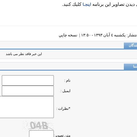
 ديدن تصاوير اين برنامه
كليك كنيد.
اينجـا
يکشنبه ٤ آبان ١٣٩٣ - ١٣:٥٠ |
نسخه چاپي
ندگان
این خبر فاقد نظر می باشد
ما
نام :
ایمیل :
*نظرات :
متن تصویر: