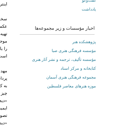
گفت‌وگو
اينتر
یادداشت
سخنر
عكس،
اخبار مؤسسات و زیر مجموعه‌ها
تهيه
موجب
پژوهشکده هنر
را ب
مؤسسه فرهنگی هنری صبا
است
مؤسسه تألیف، ترجمه و نشر آثار هنری
کتابخانه و مرکز اسناد
مهدي
مجموعه فرهنگی هنری آسمان
پردا
به ك
موزه هنرهای‌ معاصر فلسطین
چيز 
«ديج
ايمي
تصوي
«ديد