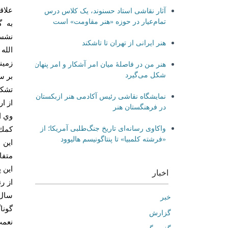
علاق
آثار نقاشی استاد حسنوند، یک کلاس درس
تمام‌عیار در حوزه «هنر مقاومت» است
به گ
نشست
هنر ایرانی از تهران تا تاشکند
الله
زمين
هنر من در فاصلۀ میان امر آشکار و امر پنهان
شکل می‌گیرد
بر س
تشكي
نمایشگاه نقاشی رئیس آکادمی هنر ازبکستان
از ا
در فرهنگستان هنر
وي ا
واکاوی رسانه‌ای تاریخ جنگ‌طلبی آمریکا؛ از
كمك 
«فرشته کلمبیا» تا پنتاگونیسم هالیوود
اين 
متفا
اين 
اخبار
از ر
خبر
گونا
گزارش
نعمت