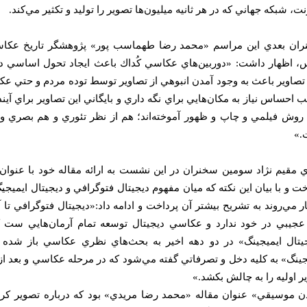
نت، شبكه جهاني كه در هر ثانيه ميليون‌ها تصوير را توليد و تكثير مي‌كند.
ان بعدي اين مراسم «محمد رضا طهماسب پور» پژوهشگر تاريخ عكاسي 
 اظهار داشت: «دوربين‌هاي عكاسي كُداك باعث ايجاد تحول اساسي در
 تصاوير باعث به وجود آمدن انبوهي از تصاوير توسط توده مردم و حتي ع
 احساس نياز به مكان‌هايي براي نگه داري و بايگاني اين تصاوير براي آ
ا روش فيلمي و چاپ و ظهور آموخته‌اند؛ هم از نظر تئوري و هم بصري و 
.»
 مقيم نژاد سومين سخنران در اين نشست به ارائه مقاله خود با عنوان 
خت و با بيان اين نكته كه ميان مفهوم ديجيتال فتوگرافي و ديجيتال ايميجي
ار مي‌روند به تشريح بيشتر آن پرداخت و ادامه داد:«ديجيتال فتوگرافي تا
عجيبي در خود ندارد و عكاسي ديجيتال توسعه تمام آرمان‌هايي ست 
يتال ايميجينگ» در دو دهه اخير به بحث‌هاي نظري عكاسي باز شده و
جينگ» به كليه دخل و تصرفاتي گفته مي‌شود كه در مرحله عكاسي و بعد از 
ر اوليه را به چالش بكشد.»
ن موسيقي» عنوان مقاله «محمد رضا مريدي» بود كه درباره تصوير كر