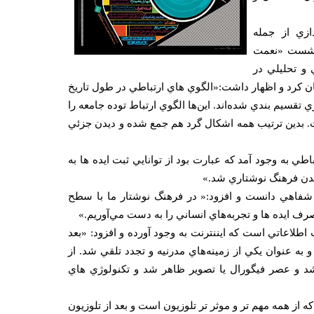
زي از جمله
 نشست «نعمت
 و تحليلي در
ان كرد و اظهار داشت:«الگوي هاي ارتباطي در طول تاريخ
قسيم بندي شده‌اند. اين‌ها الگوي ارتباط توده جامعه را
 است. بدين ترتيب همه اشكال گرد هم جمع شده و ديدن جزئي
ي به وجود آمد كه عبارت بود از توانايي ثبت ايده ها به
مدن فرهنگ نوشتاري شد.»
 شفاهي دانست و افزود:« در فرهنگ نوشتار ما با سطح
رف ايده ها و تجربه‌هاي انساني را به دست مي‌آوريم.»
اطلاعاتي است كه ايننترنت به وجود آورده و افزود: «بعد
به عنوان يكي از زمينه‌هاي مدرنيه و تجدد تلقي ‌شد. از
 رانده شد و عصر فيگورال يا تصوير ظاهر شد و تكنولوژي هاي
ه از همه مهم تر و موثر تر تلوزيون است و بعد از تلوزيون