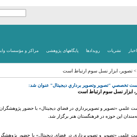
اخبار
نشریات
رویدادها
پایگاههای پژوهشی
مراکز و مؤسسات واب
 > تصوير، ابزار نسل سوم ارتباط است
ت تخصصي "تصوير وتصوير برداري ديجيتال" عنوان شد:
، ابزار نسل سوم ارتباط است
 علمي «تصوير و تصويربرداري در فضاي ديجيتال» با حضور پژوهشگران، 
ه‌مندان اين حوزه در فرهنگستان هنر برگزار شد.
 علمي «تصوير و تصويربرداري در فضاي ديجيتال» با حضور پژوهشگران