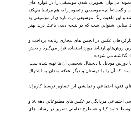
مونه مي‌توان تصويري شدن موسيقي را در فواره هاي
داخت و گفت:«آانچه موسيقي و تصوير را به هم مرتبط مي‌كند
اشد و اين ماهيت رنگ موسيقي درك تازه‌اي از موسيقي به
 بينايي_شنوايي ست كه در نتيجه ديدن باعث درك بهتر
اركرد‌هاي عكس در انجمن هاي مجازي زنانه» پرداخت و
ترين روش‌هاي ارتباط مورد استفاده قرار مي‌گيرد و بخش
اك گذاشته مي شود.»
 دوربين موبايل يا ديجيتال شخصي آن ها تهيه شده ست.
ت كه آن را با دوستان و ديگر علاقه مندان به اشتراك
اي فني، اجتماعي و نمايشي اين تصاوير توسط كاربران
همچنين در اين نشست دو مقاله ديگر با عناوين «مردانگي در قاب: نشانه شناسي اجتماعي مردانگي در عكس هاي مطبوعاتي دهه 50 و
توسط حامد كيا و «سطوح تعاملي تصوير در رسانه هاي