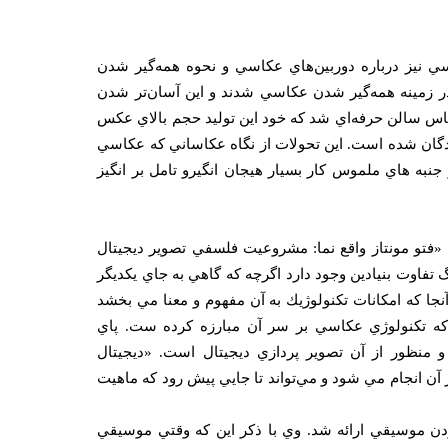
نيز درباره دوربين‌هاي عكاسي و نحوه همه‌گير شدن
 زمينه همه‌گير شدن عكاسي شدند و اين آسان‌تر شدن
كاس سالن حرفه‌اي شد كه خود اين توليد حجم بالاي عكس
يندگان شده است. اين تحولات از نگاه عكاساني كه عكاسي
جنبه هاي ملموس كار بسيار هيجان انگيرو تامل بر انگيز
«فتو مونتاز واقع نما: مشروعيت فلسفي تصوير ديجيتال
گ تفاوت بنيادين وجود دارد اگرچه كه گاهي به جاي يكديگر
 آنجا كه امكانات تكنولوژيك به آن مفهوم و معنا مي بخشد
كه تكنولوژي عكاسي بر سر آن مبارزه كرده ست. پاي
 منظور از آن تصوير پردازي ديجيتال است. «ديجيتال
آن انجام مي شود و مي‌تواند تا جايي پيش رود كه ماهيت
دن موسيقي ارائه شد. وي با ذكر اين كه وقتي موسيقي