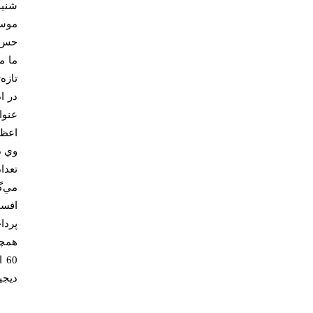
شنيد
موسي
حس ا
ما م
تازه
در ا
عنوا
اعظم
وي د
تعدا
مي‌گ
افسا
پردا
60
ديجي