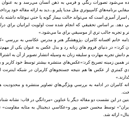
ه مي‌شود تصورات رنگي و فرمي به ذهن انسان مي‌رسد و به عنوان ن
قايي برنامه‌هاي كامپيوتري مثل مديا پلير و...ديد به ارائه مقاله خود پر
سرار آميزي است كه مي‌تواند حالت بيمار گونه يا حتي نبوغانه داشته ب
ي دهد. بر اساس تحقيقي كه انجام شده ست اولويت ايرانيان براي درك
‌تر و تجربه جالب تري از موسيقي براي ما مي‌شود.»
دامه خانم افسانه كامران ،پژوهشگر هنر و مدرس عكاسي به بررسي «ك
ن كرد:« در دنياي فروم هاي زنانه رد و بدل عكس به عنوان يكي از مهم‌
 دانش تجربه مهارت و سليقه زنان به وسيله انتشار تصوير از آن به اشتر
ر همين زمينه تصريح كرد:«عكس‌هاي منتشره بيشتر توسط خود كاربر و با
دي كمتري از عكس ها هم نتيجه جستجو‌هاي كاربران در شبكه اينترنت اس
ذارند.»
نه كامران در ادامه به بررسي ويژگي‌هاي تصاوير منتشره و محدوديت ه
خت.
 ايران"» توسط محسن حسن پور و«عكاسي ديجيتال به مثابه مقاومت» 
تال» ارائه شد.