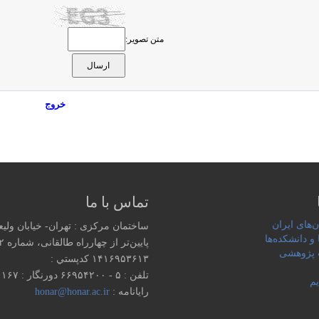
متن تصویر:
خروج
تماس با ما
‌های ایران
ساختمان مرکزی : تهران- خیابان ولی
 و دانشکده‌ها
پایین‌تر از چهارراه طالقانی، شماره ۱۵۵۲
پژوهشی
۱۴۱۶۹۵۳۶۱۳ كدپستي :
تلفن : ۵ - ۶۶۹۵۴۲۰۰ دورنگار : ۶۶۹۵۱۱۶۷
یم
رایانامه :
honar@honar.ac.ir