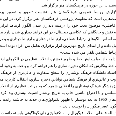
ه‌مندان اين حوزه در فرهنگستان هنر برگزار شد.
زارش روابط عمومي فرهنگستان هنر، نشست تصوير و تصوير پردا
‌هايي است كه معاونت پژوهشي فرهنگستان هنر برگزار كرد. در اين
 فاضلي» موضوع بحث خود را «زمينه ديداري شدن الگوي ارتباط ايراني
ه نقش و جايگاهي كه عكاسي ديجيتال» در اين فرايند ديداري شدن دارد بي
ه اساس الگوهاي ارتباط شفاهي، ارتباط نوشتاري و ارتباط ديداري و بصري ت
ل داده و از ابتداي تاريخ مهم‌ترين ابزار برقراري تعامل بين افراد بوده
رتباط شفاهي تلقي مي شده ست.»
دامه داد: «با پيدايش خط و ظهور نوشتن، انقلاب عظيمي در الگوهاي ارتباط
خط ونگارش كه امكان ذخيره سازي را هم فراهم كرد. و باعث به وجود آ
استاد دانشگاه فرهنگ نوشتاري را سطح متفاوت و عالي‌تري از فرهنگ
وت و عالي‌تري از فرهنگ شفاهي توانايي ذخيره سازي، انتقال، كاربرد، مص
پژوهشگر فرهنگ نوشتاري را انقلابي شمرد كه به مراتب عظيم‌تر از انقلاب 
نسانس و با اختراع ماشين چاپ به تدريج نوشتار اهميت بيشتري پيدا كرد و 
سال‌هاي 1950 به بعد نوشتار با ظهور تكنولوژي‌هاي جديد به حاشيه
گون عصر فيگورال را توسعه دادند.»
‌الله فاضلي انقلاب فيگورال را به تكنولوژي‌هاي گوناگوني وابسته دانست ك