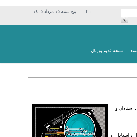
En
پنج شنبه ١٥ مرداد ١٤٠٥
سته
نسخه قدیم پورتال
استادان و
، استادان و