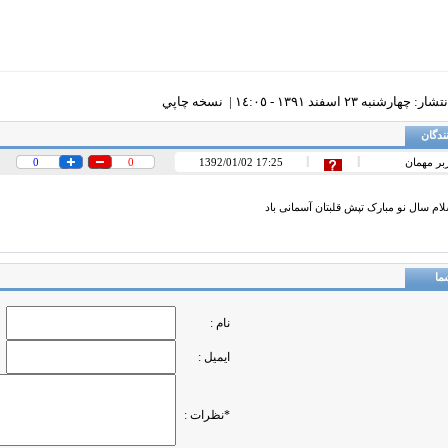
چهارشنبه ٢٣ اسفند ١٣٩١ - ١٤:٠٥ |
نسخه چاپي
ندگان
ربر مهمان
1392/01/02 17:25
0
0
ام سال نو مبارک تپش قلبتان آسمانی باد
ما
نام :
ایمیل :
*نظرات :