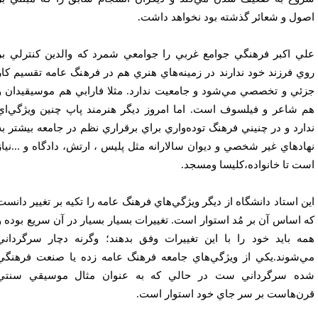
ول و شعائر گذشته بود نخواهد داشت.
ي اكبر فرهنگي جوامع غربي را جوامعي شمرد كه والدين كنترلي بر
ي فرزند خود ندارند در زمينه‌هاي هنري هم در فرهنگ عامه تقسيم كار
ئي و تخصصي مي‌شود و جامعيت ندارد. مثلا فارابي هم موسيقيدان و
 شاعر و فيلسوف است. اما امروز ديگر هنرمند پاپ چنين ويژگي‌اي
ارد و در چنيني فرهنگ توده‌واري براي برقراري نظم در جامعه بيشتر به
ادهاي غير شخصي و ديوان سالارانه مثل پليس ، ارتش، دادگاه و ...نياز
ت تا خانواده،كليسا ومسجد.
ن استاد دانشگاه از ديگر ويژگي‌هاي فرهنگ عامه ‌را تكيه بر تغيير دانست
 اساس آن بر مُد استوار است. تغييرات بسيار بسيار در آن سريع بوده و
ه بايد خود را با اين تغييرات وفق بدهند؛ وگرنه دچار سرگرداني
‌شوند.يكي از ويژگي‌هاي جامعه فرهنگ عامه زده يا صنعت فرهنگي
ه سرگرداني ست در حالي كه به عنوان مثال موسيقي سنتي
ن‌هاست بر سر جاي خود استوار است.