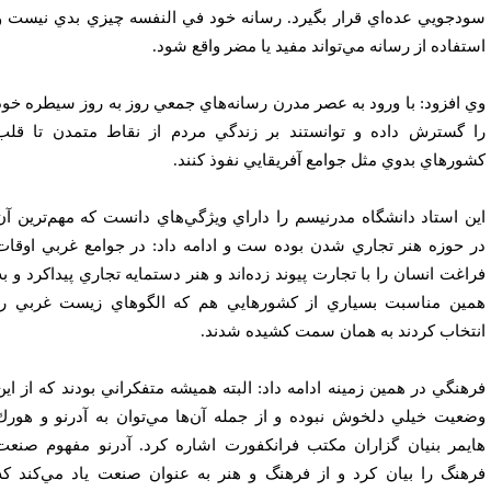
دجويي عده‌اي قرار بگيرد. رسانه خود في النفسه چيزي بدي نيست و
تفاده از رسانه مي‌تواند مفيد يا مضر واقع شود.
 افزود: با ورود به عصر مدرن رسانه‌هاي جمعي روز به روز سيطره خود
 گسترش داده و توانستند بر زندگي مردم از نقاط متمدن تا قلب
ورهاي بدوي مثل جوامع آفريقايي نفوذ كنند.
ن استاد دانشگاه مدرنيسم را داراي ويژگي‌هاي دانست كه مهم‌ترين آن
 حوزه هنر تجاري شدن بوده ست و ادامه داد: در جوامع غربي اوقات
اغت انسان را با تجارت پيوند زده‌اند و هنر دستمايه تجاري پيداكرد و به
ين مناسبت بسياري از كشورهايي هم كه الگوهاي زيست غربي را
تخاب كردند به همان سمت كشيده شدند.
هنگي در همين زمينه ادامه داد: البته هميشه متفكراني بودند كه از اين
عيت خيلي دلخوش نبوده و از جمله آن‌ها مي‌توان به آدرنو و هورك
يمر بنيان گزاران مكتب فرانكفورت اشاره كرد. آدرنو مفهوم صنعت
هنگ را بيان كرد و از فرهنگ و هنر به عنوان صنعت ياد مي‌كند كه