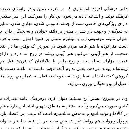
تر فرهنگي افزود: اما هنري كه در مغرب زمين و در راستاي صنعت
هنگ توليد و اشاعه داده مي‌شود اين كار را نمي‌كند. اين هنر صنعتي
راي ويژگي‌هاي خاصي ست از جمله عمومي شدن، تجاري شدن، تمايل
 سوگيري و جهت دار شدن، مبتني بر ذائقه جوانان و نه نخبگان دارد. به
وان نمونه موسيقي رپ يا بيتليزم مبتني بر همين اصول است و قرار
ت هنر توده يا هنر عامه مردم شود. در صورتي كه وقتي ما در اينجا
بت از هنر آييني مي‌كنيم هنر آييني ريشه در روح ما دارد و داراي
مت هزاران ساله ست و روح ما را با نياكانمان كه قرن‌ها قبل مي
سته‌اند پيوند مي‌دهد. يعني تداوم آنچه وجود داشته نه ملعبه دست يك
وهي كه تعدادشان بسيار زياد است و طبقه فعال به شمار مي روند. هنر
يل از بين نخبگان بيرون مي آيد.
 در تشريح بيشتر اين مسئله عنوان كرد: درفرهنگ عامه تغييرات به
دي صورت مي‌گيرد و آنچه بيشتر به مناطق شهري اختصاص دارد مبتني
 كالاها و توليد انبود و پيامدش ماشينيزم است كه مبتني بر اقتصاد بازار
پول و روابط هم روابط غير شخصي ست. در اين فضا ساختار خانواده
وع به ضعيف شدن مي‌كند و ديگران انسجام سابق را كه مبتني بر