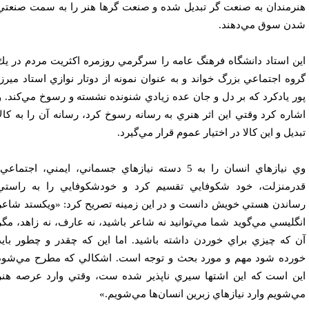
رمندان به صنعت گر تبديل شده و صنعت گرها هنر را به سمت صنعتي
ن سوق مي‌دهند.
ن استاد دانشگاه فرهنگ عامه را سرگرمي روزمره اكثريت مردم در يك
وه اجتماعي بزرگ خواند و به عنوان نمونه از دوتار نوازي استاد ميرزا
ر يادكرد كه بر دل و جان عده زيادي شنونده نشسته و رسوخ مي‌كند. و
اره كرد وقتي اين اثر هنري به رسانه رسوخ كرد، رسانه آن را به كالا
ديل و اين كالا در اختيار عموم قرار مي‌گيرد.
وي نيازهاي انسان را به 5 دسته نيازهاي جسماني، ايمني، اجتماعي،
رمنزلت، خود شكوفايي تقسيم كرد و خودشكوفايي را به راستي
اندن هستي خويش دانست و در اين زمينه تصريح كرد: «ويكستد شاعر
گليسي مي‌گويد شما مي‌توانيد نه شاعر باشيد، نه عارف، نه زاهد، مگر
 كه چيزي براي خوردن داشته باشيد. اما اين كه چقدر و چطور بايد
رده شود مهم و مورد بحث و توجه است. اشكالي كه مطرح مي‌شود
ن است كه اين اشتها سيري ناپذير شده ست، وقتي وارد عرصه هنر
‌شويم وارد نيازهاي زبرين انسان‌ها مي‌شويم.»