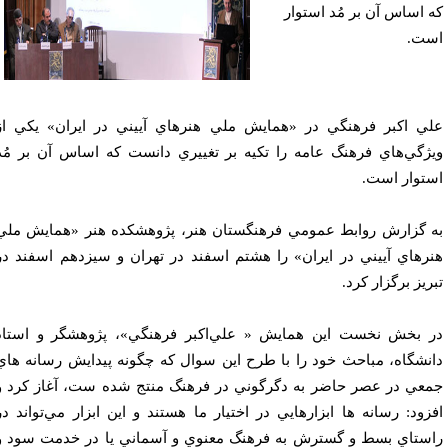
 اساس آن بر مُد استوار
ت.
ي اكبر فرهنگي در «همايش ملي هنرهاي آييني در ايران» يكي از
ژگي‌هاي فرهنگ عامه ‌را تكيه بر تغييري دانست كه اساس آن بر مُد
توار است.
 گزارش روابط عمومي فرهنگستان هنر، پژوهشكده هنر «همايش ملي
رهاي آييني در ايران» را هشتم اسفند در تهران و سيزدهم اسفند در
ريز برگزار كرد.
 بخش نخست اين همايش « علي‌اكبر فرهنگي»، پژوهشگر و استاد
نشگاه، مباحث خود را با طرح اين سوال كه چگونه پيدايش رسانه هاي
عي در عصر حاضر به دگرگوني در فرهنگ منتج شده ست، آغاز كرد و
زود: رسانه ها ابزارهايي در اختيار ما هستند و اين ابزار مي‌تواند در
ستاي بسط و گسترش به فرهنگ معنوي و آسماني يا در خدمت سود و