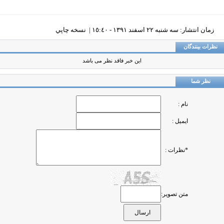
زمان انتشار: سه شنبه ٢٢ اسفند ١٣٩١ - ١٥:٤٠ |
نسخه چاپي
ظرات بینندگان
این خبر فاقد نظر می باشد
نظر شما
نام :
ایمیل :
*نظرات :
متن تصویر: