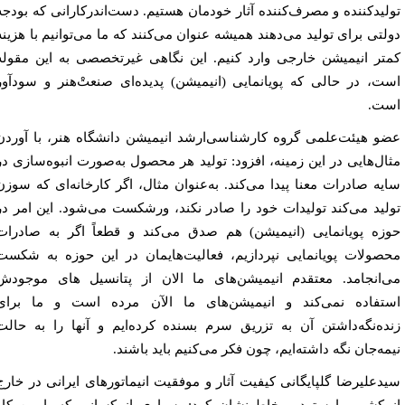
لیدکننده و مصرف‌کننده آثار خودمان هستیم. دست‌اندرکارانی که بودجه
لتی برای تولید می‌دهند همیشه عنوان می‌کنند که ما می‌توانیم با هزینه
تر انیمیشن خارجی وارد کنیم. این نگاهی غیرتخصصی به این مقوله
ت، در حالی که پویانمایی (انیمیشن) پدیده‌ای صنعتْ‌هنر و سودآور
ت.
و هیئت‌علمی گروه کارشناسی‌ارشد انیمیشن دانشگاه هنر، با آوردن
ال‌هایی در این زمینه، افزود:
تولید هر محصول به‌صورت انبوه‌سازی در
یه صادرات معنا پیدا
می‌کند
.
به‌عنوان مثال، اگر کارخانه‌ای که سوزن
لید می‌کند تولیدات خود را صادر نکند، ورشکست می‌شود. این امر در
زه پویانمایی (انیمیشن) هم صدق می‌کند و قطعاً اگر به صادرات
صولات پویانمایی نپردازیم، فعالیت‌هایمان در این حوزه به شکست
‌انجامد. معتقدم
انیمیشن‌های ما الان از پتانسیل های موجودش
تفاده نمی‌کند و
انیمیشن‌های ما الآن مرده است و ما برای
ده‌نگه‌داشتن آن به تزریق سرم بسنده کرده‌ایم و آنها را به حالت
مه‌جان نگه داشته‌ایم، چون فکر می‌کنیم باید باشند.
دعلیرضا گلپایگانی کیفیت آثار و موفقیت انیماتورهای ایرانی در خارج