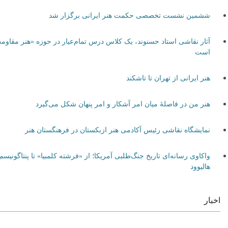
ششمین نشست تخصصی حکمت هنر ایرانی برگزار شد
آثار نقاشی استاد حسنوند، یک کلاس درس تمام‌عیار در حوزه «هنر مقاومت»
است
هنر ایرانی از تهران تا تاشکند
هنر من در فاصلۀ میان امر آشکار و امر پنهان شکل می‌گیرد
نمایشگاه نقاشی رئیس آکادمی هنر ازبکستان در فرهنگستان هنر
واکاوی رسانه‌ای تاریخ جنگ‌طلبی آمریکا؛ از «فرشته کلمبیا» تا پنتاگونیسم
هالیوود
اخبار