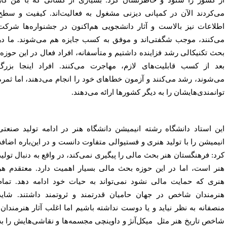
 کشور را ستود و خاطرنشان کرد: بسیاری از کسانی که با من کار
‌کردند الآن در کمپانی دیزنی مشغول به فعالیت‌اند. کیفیت و سطح
لاعات نیز بالاست و آثار دانشجویی هم‌اکنون در جشنواره‌ها شرکت
‌کنند، موجب شگفتی‌اند و موفق به کسب جایزه هم می‌شوند. ما در
ث تکنیکالی رشد فزاینده داشتیم و متأسفانه، افراد فعال در این حوزه،
د از کسب قابلیت‌های لازم، مهاجرت می‌کنند. افراد اینجا بزرگ
‌شوند، رشد می‌کنند و آزمون‌ خطاهای خود را انجام می‌دهند،
اما ثمره
انمندی‌هایشان را به دیگر کشورها ارائه می‌دهند.
ن استاد دانشگاه رشته انیمیشن دانشگاه هنر در ادامه تولید صنعتی
یمیشن را با تولید هنری و فستیوالی
متفاوت دانست و در این‌باره اضافه
د:
فرهنگستان هنر بحث مالی را پیگیری نمی‌کند، در واقع به دنبال تولید
ر است، اما در این حوزه بحث مالی بسیار اهمیت دارد. معتقدم هر
ری که حمایت مالی نشود نمی‌تواند به حیات خود ادامه دهد. تمام
رمندان شاخص در جهان حامیان قدرتمند و ثروتمند داشتند.
شاید
صفانه به نظر نیاید و یا دوست نداشته باشیم اما اغلب آثار هنرمندان
خص تاریخ هنر مثل
میکل‌آنژ و داوینچی مجسمه‌ها و نقاشی‌هایش را به