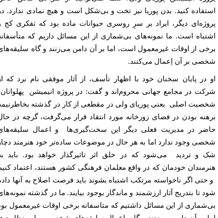
تفاده کنید. بدن پوریا نیز تخت و بی‌شکل است و هیچ نمادی ندارد. در
وژه‌ای دیگر، ایراد بر سرِ روسری حیوانات ماده بود که تفکری کج و
تباه است. ما نمونه‌های بی‌شماری از این مسائل داریم که متأسفانه
خی از اوقات غیرمعمول است، اما بر آن دامن می‌زنند و گاه سلیقه‌های
صی بر آن اِعمال می‌کنند.
 در پایان سخنان خود با اظهار تأسف، از آثار موفقی نام برد که از
کت در مجامع جهانی محروم‌اند و گفت:
در پروژه انیمیشن
پهلوانان
صیت اصلی
یعنی پوریای ولی در مقطعی از کار در گذشته
بخاطرنیمه
هنه بودن در فضای زورخانه مورد انتقاد قرار می‌گرفت، گرچه در حال
ضر در مدیریت فعلی دیگر این سخت‌گیری‌ها
و اعمال سلیقه‌های
صی وجود ندارد اما به هر حال در موضوعات
ساده‌تر خود هنرمند دچار
 و تردید
می‌شود که در خلق اثر تاثیرگذار خواهد بود. باید به
رمندان
خودمان که در واقع معلمان فرهنگی کشور هستند، اعتماد کنیم
 حتی اگر ناخواسته مرتکب اشتباه بشوند باید فرصت اصلاح به آنها داده
د تا بتدریج آثار ارزشمند و ماندگار بوجود بیایند. ما در گذشته نمونه‌های
‌شماری از این مسائل داشتیم که متاسفانه برخی اوقات غیرمعمول بود