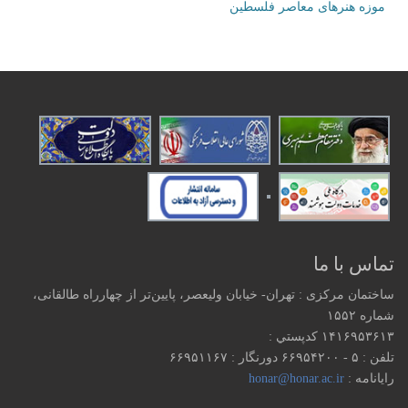
موزه هنرهای‌ معاصر فلسطین
تماس با ما
ساختمان مرکزی : تهران- خیابان ولیعصر، پایین‌تر از چهارراه طالقانی،
شماره ۱۵۵۲
۱۴۱۶۹۵۳۶۱۳ كدپستي :
تلفن : ۵ - ۶۶۹۵۴۲۰۰ دورنگار : ۶۶۹۵۱۱۶۷
رایانامه :
honar@honar.ac.ir