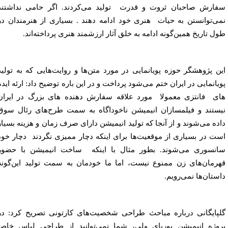
ارش صاحبان ثروت و قدرت
تولید می‌کردند. اگر حامی نداشتند
ی‌توانستن به حیات
هنری خود ادامه دهند . بسیاری از هنرمندان در
ل تاریخ همین‌گونه ادامه به خلق آثار ارزشمند هنری
پرداخته‌اند.
ن پژوهشگر حوزه پویانمایی در مورد متن‌ها و روایت‌هایی که به تولید
یانمایی در ایران ختم می‌شود پرداخت و در این باره توضیح داد:
ارئه ایده
ای
فانتزی معمولا
مورد علاقه سفارش دهنده های بزرگ در ایران
ستند و فیلمسازان انیمیشن ناخوداگاه به سمت طرح‌های رئال سوق
ده می‌شوند و از آنجا که تولید انیمیشن دارای صرف زمان و هزینه بسیار
ت در بسیاری از موقعیت‌ها برای اینکه دچار ممیزی نگردند
دچار خود
نسوری می‌شوند. بطور مثال با اینکه
ساخت انیمیشن
با حضور
رمان‌‌های زن ممنوع نیست،
اما ما خودمان به سمت تولید این‌گونه
ستان‌ها نمی‌رویم.
پایگانی درباره مباحث طراحی شخصیت‌های کارتونی تصریح کرد: در
وژه انیمیشن پوریای ولی، شما نمی‌توانید از طراحی لباس خاص