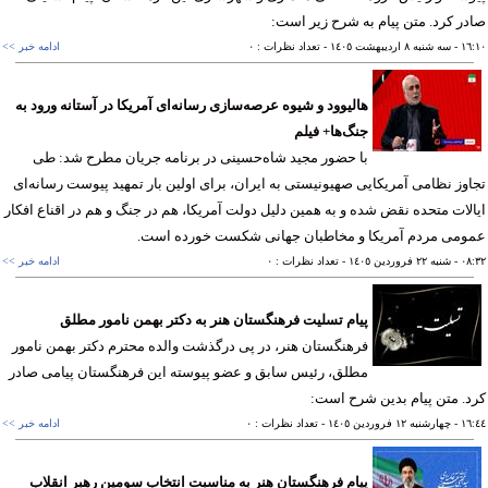
ر کرد. متن پیام به شرح زیر است:
١٦
- سه شنبه ٨ ارديبهشت ١٤٠٥
- تعداد نظرات : ٠
ادامه خبر >>
هالیوود و شیوه عرصه‌سازی رسانه‌ای آمریکا در آستانه ورود به
جنگ‌ها+ فیلم
با حضور مجید شاه‌حسینی در برنامه جریان مطرح شد: طی
وز نظامی آمریکایی صهیونیستی به ایران، برای اولین بار تمهید پیوست رسانه‌ای
لات متحده نقض شده و به همین دلیل دولت آمریکا، هم در جنگ و هم در اقناع افکار
ومی مردم آمریکا و مخاطبان جهانی شکست خورده است.
٠٨
- شنبه ٢٢ فروردين ١٤٠٥
- تعداد نظرات : ٠
ادامه خبر >>
پیام تسلیت فرهنگستان هنر به دکتر بهمن نامور مطلق
فرهنگستان هنر، در پی درگذشت والده محترم دکتر بهمن نامور
مطلق، رئیس سابق و عضو پیوسته این فرهنگستان پیامی صادر
. متن پیام بدین شرح است:
١٦
- چهارشنبه ١٢ فروردين ١٤٠٥
- تعداد نظرات : ٠
ادامه خبر >>
پیام فرهنگستان هنر به مناسبت انتخاب سومین رهبر انقلاب