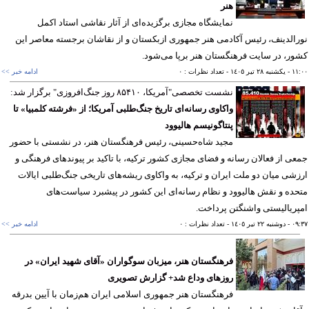
هنر
نمایشگاه مجازی برگزیده‌ای از آثار نقاشی استاد اکمل
الدینف، رئیس آکادمی هنر جمهوری ازبکستان و از نقاشان برجسته معاصر این
ر، در سایت فرهنگستان هنر برپا می‌شود.
١١
- يکشنبه ٢٨ تير ١٤٠٥
- تعداد نظرات : ٠
ادامه خبر >>
نشست تخصصی"آمریکا، ۸۵۴۱۰ روز جنگ‌افروزی" برگزار شد:
واکاوی رسانه‌ای تاریخ جنگ‌طلبی آمریکا؛ از «فرشته کلمبیا» تا
پنتاگونیسم هالیوود
مجید شاه‌حسینی، رئیس فرهنگستان هنر، در نشستی با حضور
ی از فعالان رسانه و فضای مجازی کشور ترکیه، با تاکید بر پیوندهای فرهنگی و
شی میان دو ملت ایران و ترکیه، به واکاوی ریشه‌های تاریخی جنگ‌طلبی ایالات
ده و نقش هالیوود و نظام رسانه‌ای این کشور در پیشبرد سیاست‌های
ریالیستی واشنگتن پرداخت.
٠٩
- دوشنبه ٢٢ تير ١٤٠٥
- تعداد نظرات : ٠
ادامه خبر >>
فرهنگستان هنر، میزبان سوگواران «آقای شهید ایران» در
روزهای وداع شد+ گزارش تصویری
فرهنگستان هنر جمهوری اسلامی ایران هم‌زمان با آیین بدرقه