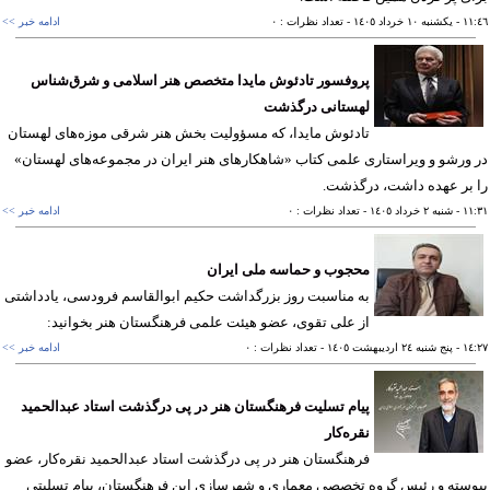
١١
- يکشنبه ١٠ خرداد ١٤٠٥
- تعداد نظرات : ٠
ادامه خبر >>
پروفسور تادئوش مایدا متخصص هنر اسلامی و شرق‌شناس
لهستانی درگذشت
تادئوش مایدا، که مسؤولیت بخش هنر شرقی موزه‌های لهستان
ورشو و ویراستاری علمی کتاب «شاهکارهای هنر ایران در مجموعه‌های لهستان»
بر عهده داشت، درگذشت.
١١
- شنبه ٢ خرداد ١٤٠٥
- تعداد نظرات : ٠
ادامه خبر >>
محجوب و حماسه ملی ایران
به مناسبت روز بزرگداشت حکیم ابوالقاسم فرودسی، یادداشتی
از علی تقوی، عضو هیئت علمی فرهنگستان هنر بخوانید:
١٤
- پنج شنبه ٢٤ ارديبهشت ١٤٠٥
- تعداد نظرات : ٠
ادامه خبر >>
پیام تسلیت فرهنگستان هنر در پی درگذشت استاد عبدالحمید
نقره‌کار
فرهنگستان هنر در پی درگذشت استاد عبدالحمید نقره‌کار، عضو
سته و رئیس گروه تخصصی معماری و شهرسازی این فرهنگستان، پیام تسلیتی