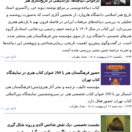
بازخوانی دیباچه‌ها، بازاندیشی در تاریخ‌نگاری هنر
کتاب دیباچه‌نویسی بر مرقع نوشته دیوید جی. راکسبرو، استاد
یخ هنر اسلامی دانشگاه هاروارد، از نخستین آثاری است که به‌صورت روشمند و
یلی به بررسی دیباچه‌های مرقعات ایرانی در فاصله قرون نهم تا یازدهم هجری
می‌پردازد. این کتاب در سال ۱۴۰۳ با ترجمه حنیف رحیمی پردنجانی، استادیار گروه
های تجسمی دانشگاه یزد، از سوی مؤسسه متنِ فرهنگستان هنر منتشر شده
. در گفت‌وگوی پیش‌رو، اهمیت تاریخی، زیبایی‌شناختی و پژوهشی این دیباچه‌ها
جربه ترجمه چنین متنی بررسی شده است.
٠٩
- يکشنبه ٢١ ارديبهشت ١٤٠٤
- تعداد نظرات : ٠
ادامه خبر >>
حضور فرهنگستان هنر با 200 عنوان کتاب هنری در نمایشگاه
کتاب تهران
مؤسسه تالیف، ترجمه و نشر آثار هنری(متن) فرهنگستان هنر،
امسال نیز با 200 عنوان کتاب تخصصی هنر، در سی‌وششمین نمایشگاه بین‌المللی
ب تهران حضور فعال دارد.
١٦
- سه شنبه ١٦ ارديبهشت ١٤٠٤
- تعداد نظرات :
ادامه خبر >>
نشست تخصصی «یک نقش شاخص اکدی و روند شکل گیری
حکومت‌های ثانوی در زاگرس مرکزی» برگزار می‌شود