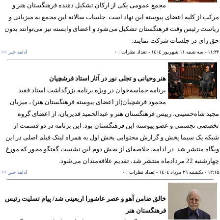
مجمع عمومی یکی از ارکان تشکیل دهنده فرهنگستان هنر و
ب از کلیه اعضای پیوسته این نهاد است. جلسات سالانه این مجمع به میزبانی و
ست رئیس وقت فرهنگستان تشکیل می‌شود و اعضای وابسته نیز می‌توانند بدون
رای در جلسات شرکت نمایند.
١١
- سه شنبه ١١ شهريور ١٤٠٤
- تعداد نظرات : ٠
ادامه خبر >>
هنر وحیانی و تجلی نور در آثار استاد فرشچیان
برنامه حماسه‌خوان در ویژه برنامه بزرگداشت استاد فقید
محمود فرشچیان(از اعضای پیوسته فرهنگستان هنر) ، میزبان
د شاه‌حسینی، رییس فرهنگستان هنر و عبدالحمید قدیریان، از اعضای گروه
صی تجسمی و عضو پیوسته این فرهنگستان بود. این برنامه در دو قسمت از
ه یک سیما پخش و گزارش محتوایی بخش اول به همراه لینک فیلم اصلی در این
اه منتشر شد. در ادامه، خلاصه‌ای از بخش دوم این نشست گفتگو محور که مورخ
دادماه منتشر شد، تقدیم علاقه‌مندان می‌شود.
١٢
- يکشنبه ٢٦ مرداد ١٤٠٤
- تعداد نظرات : ٠
ادامه خبر >>
خالق ضامن آهو و عصر عاشورا اربعینی شد/ پیام تسلیت رئیس
فرهنگستان هنر