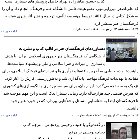
کتاب حسین طاهرزاده بهزاد حاصل پژوهش‌های بسیاری است
علی‌اصغر میرزایی‌مهر، عضو هیئت‌علمی دانشگاه علم و فرهنگ، انجام داد و آن را
به شکل کتابی در سال 1401 توسط مؤسسه تألیف، ترجمه و نشر آثار هنری «متن»
نگستان هنر منتشر کرد.
١١
- سه شنبه ٢٣ ارديبهشت ١٤٠٤
- تعداد نظرات :
ادامه خبر >>
دستاوردهای فرهنگستان هنر در قالب کتاب و نشریات
از هنگامی که فرهنگستان هنر جمهوری اسلامی ایران، با هدف
پاسداري از ميراث و هنر اسلامي و ملي و پيشنهاد سياست‌ها،
بردها و دست‌يابي به آخرين يافته‌ها و نوآوري‌ها و نيز ارتقاي فرهنگ اسلامي، براي
بله با تهديدات فرهنگ مهاجم، پایه‌گذاری شد و به‌طور رسمی کارش را آغاز کرد،
یک به سه دهه می‌گذرد. این زمان، برای سیاست‌پردازی و الگو‌سازی‌های کشوری
هنرش قدمتی چند هزارساله دارد، زمانی بسیار اندک است و این مهم موجب شد
فرهنگستان ابتدا به شناساییِ مسائل و خلأهایی بپردازد که در حوزه هنر وجود
شت.
١٠
- دوشنبه ٢٢ ارديبهشت ١٤٠٤
- تعداد نظرات : ١
ادامه خبر >>
در گفت‌وگو با حنیف رحیمی پردنجانی، مترجم کتاب
دیباچه‌نویسی بر مرقع