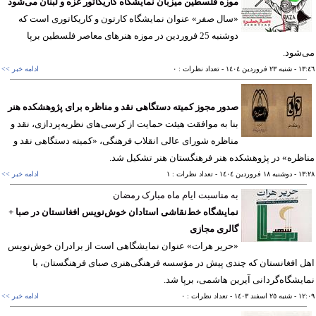
موزه فلسطین میزبان نمایشگاه کاریکاتور غزه و لبنان می‌شود
«سال صفر» عنوان نمایشگاه کارتون و کاریکاتوری است که
دوشنبه 25 فروردین در موزه هنرهای معاصر فلسطین برپا
شود.
١٣
- شنبه ٢٣ فروردين ١٤٠٤
- تعداد نظرات : ٠
ادامه خبر >>
صدور مجوز کمیته دستگاهی نقد و مناظره برای پژوهشکده هنر
بنا به موافقت هیئت حمایت از کرسی‌های نظریه‌پردازی، نقد و
مناظره شورای عالی انقلاب فرهنگی، «کمیته دستگاهی نقد و
ظره» در پژوهشکده هنر فرهنگستان هنر تشکیل شد.
١٣
- دوشنبه ١٨ فروردين ١٤٠٤
- تعداد نظرات : ١
ادامه خبر >>
به مناسبت ایام ماه مبارک رمضان
نمایشگاه خط‌نقاشی استادان خوش‌نویس افغانستان در صبا +
گالری مجازی
«حریر هرات» عنوان نمایشگاهی است از برادران خوش‌نویس
 افغانستان که چندی پیش در مؤسسه فرهنگی‌هنری صبای فرهنگستان، با
یشگاه‌گردانی آیرین هاشمی، برپا شد.
١٢
- شنبه ٢٥ اسفند ١٤٠٣
- تعداد نظرات : ٠
ادامه خبر >>