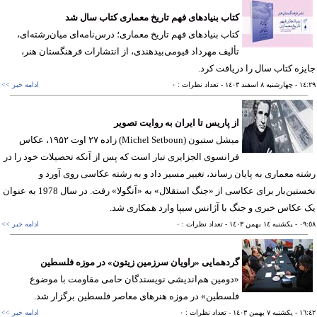
کتاب بنیادهای فهم تاریخ معماری کتاب سال شد
کتاب بنیادهای فهم تاریخ معماری؛ درس‌نامه‌ای میان‌رشته‌ای،
تألیف مهرداد قیومی‌بیدهندی، از انتشارات فرهنگستان هنر،
زه کتاب سال را دریافت کرد.
١٤
- چهارشنبه ٨ اسفند ١٤٠٣
- تعداد نظرات : ٠
ادامه خبر >>
از پاریس تا ایران به روایت تصویر
میشل ستبون (Michel Setboun‎) زاده ۲۷ اوت ۱۹۵۲، عکاس
فرانسوی الجزایری تبار است که پس از آنکه تحصیلات خود را در
ه معماری به پایان رساند، تغییر مسیر داد و به رشته عکاسی روی آورد و
نخستین‌بار برای عکاسی از «جنگ استقلال» به «آنگولا» رفت. در سال 1978 به عنوان
عکاس خبری و جنگ با آژانس سیپا وارد همکاری شد.
٠٩
- يکشنبه ١٤ بهمن ١٤٠٣
- تعداد نظرات : ٠
ادامه خبر >>
گردهمایی «راویان سرزمین زیتون» در موزه فلسطین
«دومین هم‌اندیشی نویسندگان حامی مقاومت با موضوع
فلسطین» در موزه هنرهای معاصر فلسطین برگزار شد.
١٦
- يکشنبه ٧ بهمن ١٤٠٣
- تعداد نظرات : ٠
ادامه خبر >>