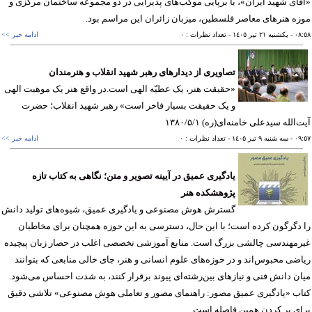
ای شهید ایران»، با برپایی موکب‌های پذیرایی در دو مجموعه ساختمان مرکزی و
ه هنرهای معاصر فلسطین، میزبان زائران این مراسم بود.
٠٨
- يکشنبه ٢١ تير ١٤٠٥
- تعداد نظرات : ٠
ادامه خبر >>
تصاویری از دیدارهای رهبر شهید انقلاب و هنرمندان
«حقیقت هنر، یک عطیّه الهی است.در واقع هنر یک موهبت الهی
و یک حقیقت بسیار فاخر است» رهبر شهید انقلاب؛ حضرت
الله سیدعلی خامنه‌ای(ره) ۱۳۸۰/۵/۱
٠٩
- سه شنبه ٩ تير ١٤٠٥
- تعداد نظرات : ٠
ادامه خبر >>
یادگیری عمیق در آیینه تصویر و متن؛ نگاهی به کتاب تازه
پژوهشکده هنر
گسترش هوش مصنوعی و یادگیری عمیق، شیوه‌های تولید دانش
دگرگون کرده است؛ با این حال، دسترسی به این حوزه همچنان برای مخاطبان
مهندسی چالشی بزرگ است. منابع آموزشی تخصصی اغلب در حصار زبان پیچیده
ضی محبوس‌اند و در حوزه‌های علوم انسانی و هنر، جای خالی منابعی که بتوانند
ن دانش فنی و نیازهای بین‌رشته‌ای پیوند برقرار کنند، به شدت احساس می‌شود.
ب «یادگیری عمیق مصور: راهنمای مصور و تعاملی هوش مصنوعی» تلاشی دقیق
ی پر کردن همین فاصله است.