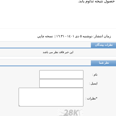
ول نتیجه تداوم یابد.
زمان انتشار: دوشنبه ٥ دی ١٤٠١ - ١٦:٣١ |
نسخه چاپي
ظرات بینندگان
این خبر فاقد نظر می باشد
نظر شما
نام :
ایمیل :
*نظرات :