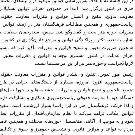
 این جلسه که با هدف به‌روزرسانی قوانین موجود در زمینه‌های مختلف
ری در کشور برگزار شد، ابتدا در خصوص معرفی قوانین تشکیلاتی
اونت تدوین، تنقیح و انتشار قوانین و مقررات معاونت حقوقی
است‌جمهوری و همچنین مطالبات فرهنگستان هنر در زمینه قوانین و
ررات حوزه هنر بحث و گفت‌وگو شد. سپس، سیدرحمان سلامت با
اره به تعدد، تکثر و پراکندگی قوانین و مراجع قانون‌گذاری در کشور، و
چنین ضرورت تدوین و تنقیح قوانین و مقررات تأکید کرد که مسیر
رای عدالت در کشور مستلزم توجه به قوانین و مقررات معتبر و
زم‌الاجراست و حوزه هنر نیز از این امر مستثنا نیست.
یس امور تدوین، تنقیح و انتشار قوانین و مقررات معاونت حقوقی
است‌جمهوری افزود: امروزه، بسیاری از دستگاه‌های اجرایی در طرح
میع، تلخیص و تنقیح قوانین و مقررات، بخشنامه‌ها و دستورالعمل‌های
تگاه خود با معاونت حقوقی ریاست‌جمهوری همکاری و مشارکت دارند
لذا حرکت فرهنگستان هنر در این راستا بسیار ارزشمند است. تنقیح
انین امکانی فراهم می‌کند تا نظام سازمان‌یافته‌ای از مقررات ایجاد
د و به موجب آن آگاهی متخصصان حوزه‌های مختلف و همچنین عامه
دم به قواعد و موازین قانونی و تشخیص حدومرز و حقوق و تکالیف