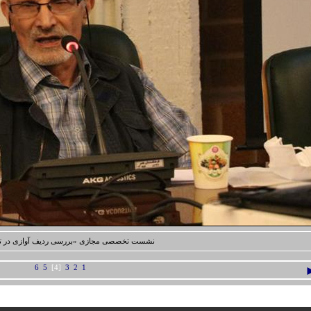
نشست تخصصی مجازی «بررسی ردیف آوازی در تعز
6
5
[4]
3
2
1