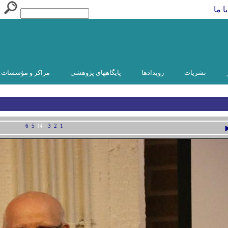
ا ما
نشریات
رویدادها
پایگاههای پژوهشی
مراکز و مؤسسات و
6
5
[4]
3
2
1