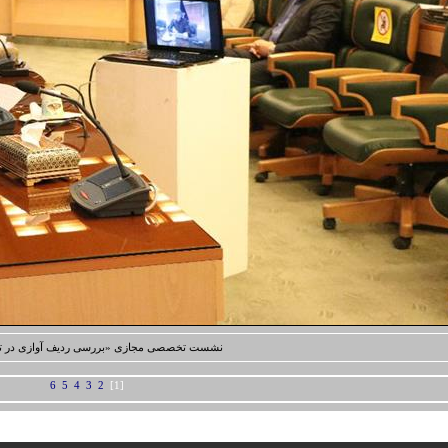
نشست تخصصی مجازی «بررسی ردیف آوازی در تعز
6
5
4
3
2
[1]