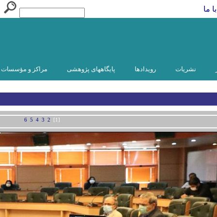
ا ما
نشریات
رویدادها
پایگاههای پژوهشی
مراکز و مؤسسات و
6
5
4
3
2
[1]