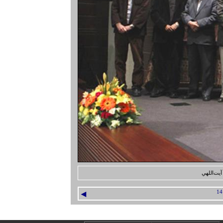
آيت‌اللهي
◄
14