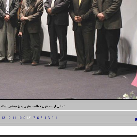
تجليل از نيم قرن فعاليت هنري و پژوهشي استاد 
13
12
11
10
9
[8]
7
6
5
4
3
2
1