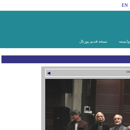
EN
ابسته
نسخه قدیم پورتال
◄
14