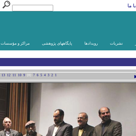
ا ما
نشریات
رویدادها
پایگاههای پژوهشی
مراکز و مؤسسات و
13
12
11
10
9
[8]
7
6
5
4
3
2
1