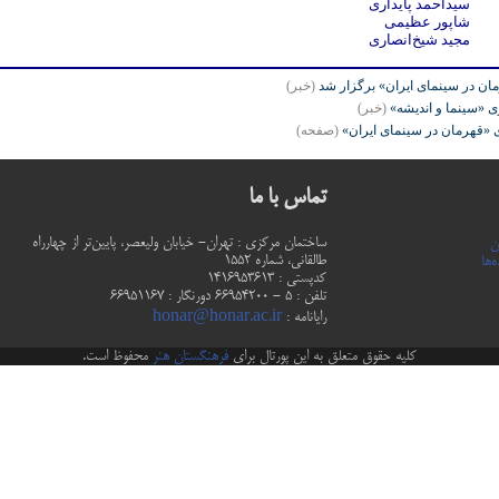
سیداحمد پایداری
شاپور عظیمی
مجید شیخ‌انصاری
در سینمای ایران» برگزار شد
(خبر)
«سینما و اندیشه»
(خبر)
قهرمان در سینمای ایران»
(صفحه)
تماس با ما
ساختمان مرکزی : تهران- خیابان ولیعصر، پایین‌تر از چهارراه
ن
طالقانی، شماره 1552
‌ها
كدپستي : 1416953613
تلفن : 5 - 66954200 دورنگار : 66951167
رایانامه :
honar@honar.ac.ir
کلیه حقوق متعلق به این پورتال برای
فرهنگستان هنر
محفوظ است.