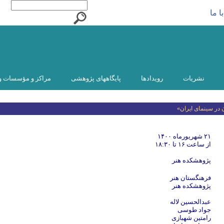
ا ما
نشریات
رویدادها
پایگاههای پژوهشی
مراکز و مؤسسات و
ر سینمای ایران»
۲۱ شهریورماه ۱۴۰۰
از ساعت ۱۶ تا ۱۸:۳۰
پژوهشکده هنر
فرهنگستان هنر
پژوهشکده هنر
عبدالحسین لاله
جواد طوسی
رامتین شهبازی