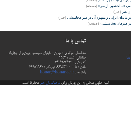
 مهر 1397)
(صفحه)
ی «سلحشور پارسی»
(صفحه)
ن هنر
(خبر)
ایه‌ای ایرانی و مفهوم آن در هنر هخامنشی
(خبر)
ر هنرهای هخامنشی»
(صفحه)
تماس با ما
ساختمان مرکزی : تهران- خیابان ولیعصر، پایین‌تر از چهارراه
ن
طالقانی، شماره 1552
‌ها
كدپستي : 1416953613
تلفن : 5 - 66954200 دورنگار : 66951167
رایانامه :
honar@honar.ac.ir
کلیه حقوق متعلق به این پورتال برای
فرهنگستان هنر
محفوظ است.