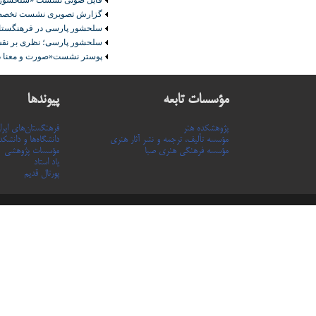
فایل صوتی نشست «سلحشور پارسی»(25
گزارش تصویری نشست تخصص
سلحشور پارسی در فرهنگستا
سلحشور پارسی؛ نظری بر نقش‌م
پوستر نشست«صورت و معنا د
مؤسسات تابعه
پیوندها
پژوهشکده هنر
فرهنگستان‌های ایرا
مؤسسه تألیف، ترجمه و نشر آثار هنری
دانشگاه‌ها و دانشکده
مؤسسه فرهنگی هنری صبا
مؤسسات پژوهشی
یاد استاد
پورتال قدیم