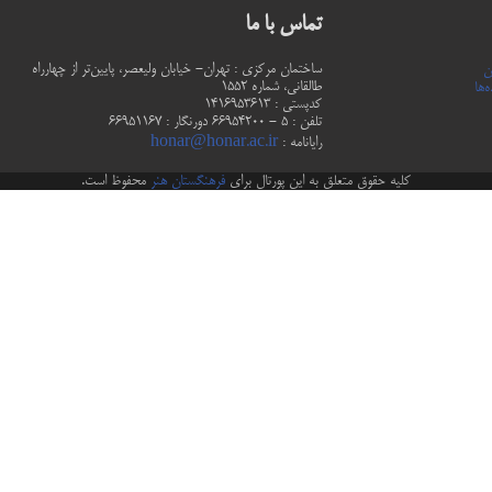
تماس با ما
ساختمان مرکزی : تهران- خیابان ولیعصر، پایین‌تر از چهارراه
ن
طالقانی، شماره 1552
‌ها
كدپستي : 1416953613
تلفن : 5 - 66954200 دورنگار : 66951167
رایانامه :
honar@honar.ac.ir
کلیه حقوق متعلق به این پورتال برای
فرهنگستان هنر
محفوظ است.