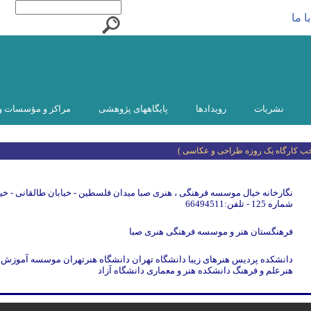
ا ما
نشریات
رویدادها
پایگاههای پژوهشی
مراکز و مؤسسات و
نتخب کارگاه یک روزه طراحی و عکاسی )
نگارخانه خیال موسسه فرهنگی ، هنری صبا میدان فلسطین - خیابان طالقانی - خی
شماره 125 - تلفن:66494511
فرهنگستان هنر و موسسه فرهنگی هنری صبا
دانشکده پردیس هنرهای زیبا دانشگاه تهران دانشگاه هنرتهران موسسه آموزش
هنرعلم و فرهنگ دانشکده هنر و معماری دانشگاه آزاد