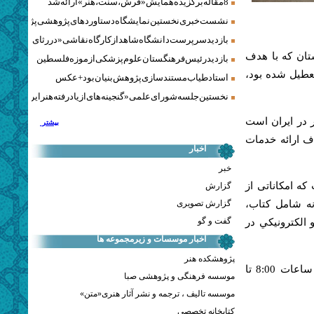
8 مقاله برگزیده همایش «فرش، سنت، هنر» ارائه شد
نشست خبری نخستین نمایشگاه دستاوردهای پژوهشی پژوهشگاه‌
بازدید سرپرست دانشگاه شاهد از کارگاه نقاشی «در رثای سیمرغ ت
تان که با هدف
بازدید رئیس فرهنگستان علوم پزشکی از موزه فلسطین
زی فضای کتابخانه و رفاه حداکثریِ مراجعان، از تاریخ 27 آبان 1398 تعطیل شده بود،
استاد طیاب مستندسازی پژوهش‌بنیان بود + عکس
نخستین جلسه شورای علمی «گنجینه‌های ازیادرفته هنر ایران» برگز
 در ايران است
بیشتر
 هدف ارائه خدمات
اخبار
خبر
رم‌افزار کتابخانه‌ای سیمرغ و فناوری نوین RFID است که امکاناتی از
گزارش
گزارش تصویری
انه شامل كتاب،
گفت و گو
و الكترونيكي در
اخبار موسسات و زیرمجموعه ها
پژوهشکده هنر
پژوهشگران و اعضای این کتابخانه می‌توانند از روز شنبه 30 آذر 1398، در ساعات 8:00 تا
موسسه فرهنگی و پژوهشی صبا
موسسه تالیف ، ترجمه و نشر آثار هنری«متن»
کتابخانه تخصصی