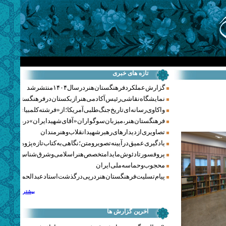
تازه های خبری
گزارش عملکرد فرهنگستان هنر در سال ۱۴۰۴ منتشر شد
نمایشگاه نقاشی رئیس آکادمی هنر ازبکستان در فرهنگستان هنر
واکاوی رسانه‌ای تاریخ جنگ‌طلبی آمریکا؛ از «فرشته کلمبیا» تا پنتاگو
فرهنگستان هنر، میزبان سوگواران «آقای شهید ایران» در روزهای 
تصاویری از دیدارهای رهبر شهید انقلاب و هنرمندان
یادگیری عمیق در آیینه تصویر و متن؛ نگاهی به کتاب تازه پژوهشکده هن
پروفسور تادئوش مایدا متخصص هنر اسلامی و شرق‌شناس لهستا
محجوب و حماسه ملی ایران
پیام تسلیت فرهنگستان هنر در پی درگذشت استاد عبدالحمید نقره‌کا
بیشتر
آخرین گزارش ها