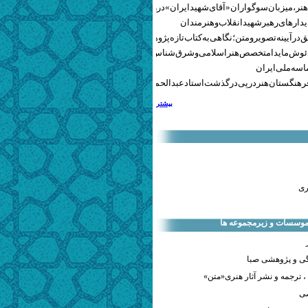
نر، میزبان سوگواران «آقای شهید ایران» در روزهای وداع شد+ گزارش تصویری
یدارهای رهبر شهید انقلاب و هنرمندان
 در آیینه تصویر و متن؛ نگاهی به کتاب تازه پژوهشکده هنر
ئوش مایدا متخصص هنر اسلامی و شرق‌شناس لهستانی درگذشت
سه ملی ایران
رهنگستان هنر در پی درگذشت استاد عبدالحمید نقره‌کار
بیشتر
ری
 موسسات و زیرمجموعه ها
ی و پژوهشی صبا
 ترجمه و نشر آثار هنری«متن»
صی