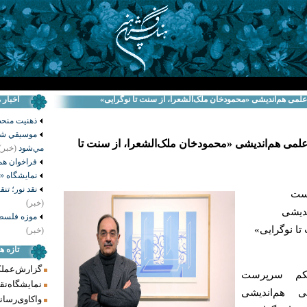
علمی هم‌اندیشی «محمودخان ملک‌الشعرا، از سنت تا نوگرایی»
اخبار 
ذهنيت منح
موسيقي شم
لمی هم‌اندیشی «محمودخان ملک‌الشعرا، از سنت تا
مي‌شود
(خبر)
فراخوان هم
نمايشگاه «
نقد نور؛ تن
رست
(خبر)
ندیشی
موزه فلسطی
تا نوگرایی»
(خبر)
تازه ه
گزارش عملکرد فر
کم سرپرست
نمایشگاه نق
ی هم‌اندیشی
واکاوی رسانه‌