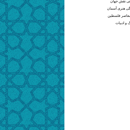
هی نقش جهان
ی هنری آسمان
معاصر فلسطین
و ادبیات