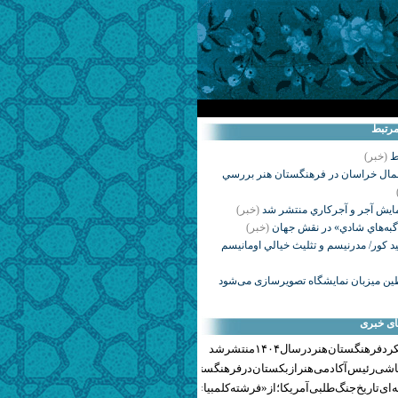
مرتبط
ط
(خبر)
ال خراسان در فرهنگستان هنر بررسي
ايش آجر و آجركاري منتشر شد
(خبر)
گبه‌هاي شادي» در نقش جهان
(خبر)
قید کور/ مدرنيسم و تثليث خيالي اومانيسم
ن میزبان نمایشگاه تصویرسازی می‌شود
ای خبری
هنگستان هنر در سال ۱۴۰۴ منتشر شد
اشی رئیس آکادمی هنر ازبکستان در فرهنگستان هنر
ای تاریخ جنگ‌طلبی آمریکا؛ از «فرشته کلمبیا» تا پنتاگونیسم هالیوود