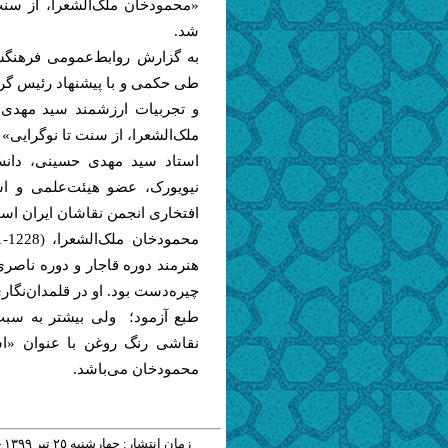
«محمودخان ملک‌الشعرا، از سن
شد.
به گزارش روابط‌عمومی فرهنگس
طی حکمی و با پیشنهاد رئیس گر
و تجربیات ارزشمند سید مهدی
ملک‌الشعرا، از سنت تا نوگرایی»
استاد سید مهدی حسینی، دانش‌
نیویورک، عضو هیئت‌علمی و اس
افتخاری انجمن نقاشان ایران اس
هنرمند دوره قاجار و دوره ناصر
چیره‌دست بود. او در قلمدان‌نگا
طبع آزمود؛ ولی بیشتر به سبب
نقاشی رنگ روغن با عنوان «است
محمودخان می‌باشد.
زمان انتشار: چهارشنبه ٢٥ تير ١٣٩٩ - ١٢:٢٦ |