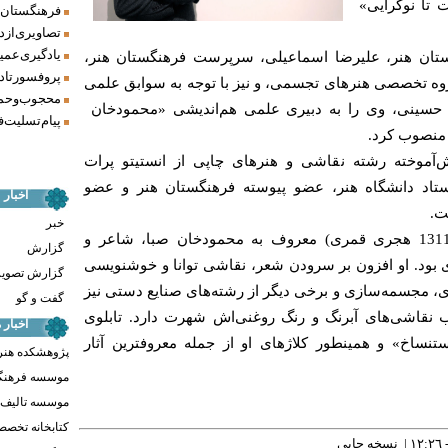
ت تا نوگرایی»
فرهنگستان ه
تصاویری از د
یادگیری عمیق
تان هنر، علیرضا اسماعیلی، سرپرست فرهنگستان هنر،
پروفسور تاد
وه تخصصی هنرهای تجسمی، و نیز با توجه به سوابق علمی
محجوب و حما
 حسینی، وی را به دبیری علمی هم‌اندیشی «محمودخان
پیام تسلیت ف
 منصوب کرد.
آموخته رشته نقاشی و هنرهای چاپی از انستیتو پرات
تاد دانشگاه هنر، عضو پیوسته فرهنگستان هنر و عضو
اخبار
ت.
خبر
محمودخان ملک‌الشعرا، (1228-1311 هجری قمری) معروف به محمودخان صبا، شاعر و
گزارش
ی بود. او افزون بر سرودن شعر، نقاشی توانا و خوشنویسی
گزارش تصوی
ری، مجسمه‌سازی و برخی دیگر از رشته‌های صنایع دستی نیز
گفت و گو
 نقاشی‌های آبرنگ و رنگ روغنی‌اش شهرت دارد. تابلوی
اخبار
نساخ» و همینطور کلاژهای او از جمله معروفترین آثار
پژوهشکده هنر
موسسه فرهنگ
موسسه تالیف ،
کتابخانه تخص
نسخه چاپي