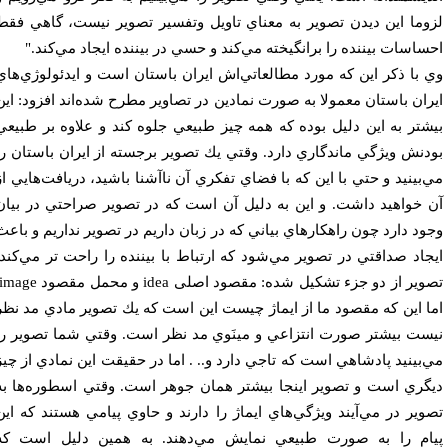
وما اين ديدن تصوير به معناي تاويل وتفسير تصوير نيست، گاهي فقط
ساسات بيننده را برانگيخته مي‌‌کند و حسي در بيننده ايجاد مي‌كند."
 با ذكر اين كه مورد مطالعاتي‌اش ايران باستان است و ايدئولوژي‌هاي
ران باستان معمولا به صورت نمادين در تصاوير مطرح شده‌اند افزود: اين
شتر به اين دليل بوده كه همه چيز طبيعي جلوه كند و علاوه بر طبيعي
دنش ويژگي ماندگاري دارد. وقتي يك تصوير برجسته از ايران باستان را
‌بينيد و حتي با اين كه با فضاي تفكري آن ناآشنا باشيد، دريافت‌هايي از
 خواهيد داشت. و اين به دليل آن است كه در تصوير صراحتي در بيان
ود دارد چون راهكارهاي بياني كه در زبان داريم در تصوير نداريم و باعث
جاد صداقتي در تصوير مي‌شود كه ارتباط با بيننده را راحت تر مي‌كند.
تصویر از دو جزء تشکیل شده: مقصود اصلی idea و محمل مقصود image.
ا اين كه مقصود ما از ايماژ چيست اين است كه يك تصوير مادي مد نظر
ست بيشتر صورت انتزاعي و مينَوي مد نظر است. وقتي شما تصوير را
‌بينيد پادشاهي است كه تاجي دارد و.. . اما در حقيقت اين نمادي از چيز
گري است و تصوير اينجا بيشتر همان جوهر است. وقتي اسطوره‌ها به
وير در مي‌آيند ويژگي‌هاي ايماژ را دارند و حاوي پيامي هستند كه اين
ام را به صورت طبيعي نمايش مي‌دهند. به همين دليل است كه