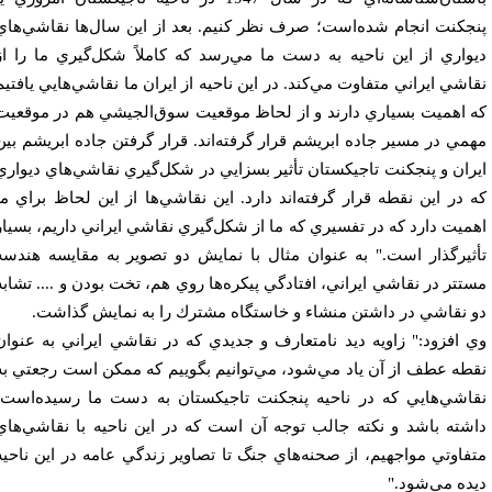
جكنت انجام شده‌است؛ صرف نظر كنيم. بعد از اين سال‌ها نقاشي‌هاي
واري از اين ناحيه به دست ما مي‌رسد كه كاملاً شكل‌گيري ما را از
اشي ايراني متفاوت مي‌كند. در اين ناحيه از ايران ما نقاشي‌هايي يافتيم
 اهميت بسياري دارند و از لحاظ موقعيت سوق‌الجيشي هم در موقعيت
مي در مسير جاده ابريشم قرار گرفته‌اند. قرار گرفتن جاده ابريشم بين
ران و پنجكنت تاجيكستان تأثير بسزايي در شكل‌گيري نقاشي‌هاي ديواري
 در اين نقطه قرار گرفته‌اند دارد. اين نقاشي‌ها از اين لحاظ براي ما
ميت دارد كه در تفسيري كه ما از شكل‌گيري نقاشي ايراني داريم، بسيار
ثير‌گذار است." به عنوان مثال با نمايش دو تصوير به مقايسه هندسه
تتر در نقاشي ايراني، افتادگي پيكره‌ها روي هم، تخت بودن و .... تشابه
 نقاشي در داشتن منشاء و خاستگاه مشترك را به نمايش گذاشت.
 افزود:" زاويه ديد نامتعارف و جديدي كه در نقاشي ايراني به عنوان
طه عطف از آن ياد مي‌شود، مي‌توانيم بگوييم كه ممكن است رجعتي به
اشي‌هايي كه در ناحيه پنجكنت تاجيكستان به دست ما رسيده‌است،
شته باشد و نكته جالب توجه آن است كه در اين ناحيه با نقاشي‌هاي
فاوتي مواجهيم، از صحنه‌هاي جنگ تا تصاوير زندگي عامه در اين ناحيه
ده مي‌شود."