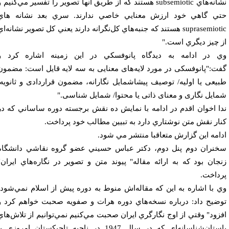
نشانه‌هاي subsemiotic هستند كه از طريق آنها تصوير را تفسير مي‌كنيم و
ي گاهي خود ارزش معنايي خاصي ندارند. سري بعد نشانه هاي
suprasemiotic هستند كه جنبه‌هاي كل‌نگرانه دارند يعني كل تصوير نشانه‌اي
 چيز ديگري است."
 در ادامه به ديدگاه پانوفسكي در اين زمينه اشاره كرد و
ت:"پانوفسکی در مورد لایه‌های معنایی به سه لايه قايل است: مضمون
یعی یا اولیه/ توصیف پیشاشمایل نگارانه،‌ مضمون قراردادی و ثانویه/
ایل نگاری و معنای ذاتی یا محتوا/ شمایل شناسی."
ا اخوان اقدم در ادامه با نمايش ده نقش برجسته دوره ساساني كه در
ار نقش متن نوشتاري دارد به تبيين مطالب خود پرداخت.
امه اين گزارش متعاقبا منتشر مي شود.
نران دوم پنل دوم، دكتر عباس حسيني ‌عضو گروه نقاشي دانشگاه
جان بود كه به ارائه مقاله" پيوند متن و تصوير در نگاره‌هاي ايران"
داخت.
 با اشاره به اين كه مقاله‌اش منوط به دوره پيش از اسلام نمي‌شود،
ضيح داد: درباره نسخه‌هاي دوره هرات و صفويه صحبت خواهم كرد و
زود" وقتي از اوج نگارگري ايران صحبت مي‌كنيم نمي‌توانيم از تلاش‌هاي
باستان‌شناسانه‌اي كه در سال 1947 در ناحيه تاجيكستان امروزي يا