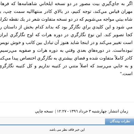
ر به جاي‌گيري بيت مصور در دو نسخه ايلخاني شاهنامه‌ها كه فرهاد
ران قياس مي‌كند، توجه كنيم، در بالاي كادر منتهااليه سمت چپ، با
ه بيتي مواجه مي‌شويم كه در دو نسخه متفاوت شعر در يك نقطه تكرار
 شود و اين كليدي براي نگارگر بود كه بداند كدام بخش از داستان را
ا تصوير كند. اين نوع نگارگري در دوره هرات كه اوج نگارگري ايران
ت تغيير مي‌كند و در اينجا شايد هنوز آن تبادل بين كاتب و خوش نويس
وده‌است. در دوره‌هاي بعدي وقتي به دوره هرات و صفويه مي‌رسيم،
در كاملاً متفاوت شده و فضاي بيشتري به نگارگري اختصاص پيدا مي‌كند
به جايي مي‌رسد كه اصلاً متني در كتيبه نداريم و كل كتيبه نگارگري
ت."
زمان انتشار: چهارشنبه ٣ خرداد ١٣٩٦ - ١٢:٢٧ |
نسخه چاپي
ظرات بینندگان
این خبر فاقد نظر می باشد