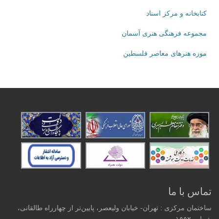
کتابخانه و مرکز اسناد
مجموعه فرهنگی هنری آسمان
موزه هنرهای‌ معاصر فلسطین
تماس با ما
ساختمان مرکزی : تهران- خیابان ولیعصر، پایین‌تر از چهارراه طالقانی،