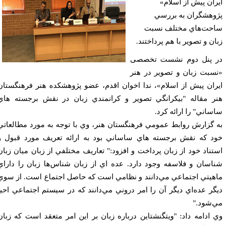
ران پیش از اسلام»
وهشگران به بررسي
حت‌هاي مختلف نسبت
ان و تصوير با هم پرداختند.
 پنل دوم نشست تخصصی
سبت زبان و تصویر در هنر
ران پیش از اسلام»،‌ ندا اخوان اقدم، عضو پژوهشكده هنر فرهنگستان
ر مقاله "بيكرانگي تصوير و كرانمندي زبان در نقش برجسته هاي
ساني" را ارائه كرد.
 گزارش روابط عمومي فرهنگستان هنر، وي با توجه به مورد مطالعاتي
د كه نقش برجسته هاي ساساني بود به ارائه تعريف مورد قبول و
تناد خود از زبان پرداخت و افزود:" تعاريف مختلفي از زبان ميان زبان
اسان و فلاسفه وجود دارد. عده اي از زبان شناس‌ها زبان را داراي
هيتي اجتماعي مي‌دانند و نظامي است كه حاصل اجتماع است. از سوي
گر عده‌ا‌ي ديگر آن را امر دروني مي‌دانند كه در سيستم اجتماعي احيا
‌شود."
 ادامه داد: "ويتگنشتاين درباره زبان بر اين امر متعقد است كه زبان