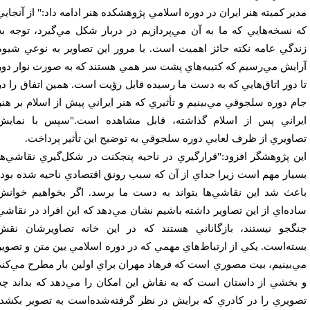
ير كميته هنر ايران در دوره اسلامي پژوهشكده هنر ادامه داد:" از آنجايي
 نسخه‌هايي كه ما به آن مي‌پردازيم در دربار شكل مي‌گيرد، توجه به
دگي عامه نكته حائز اهميت است. با مرور اين تصاوير به نوعي شيوه
ايش مي‌رسيم كه كتيبه‌هاي پشت سر همي هستند كه به صورت نوار دور
 دور اتاق‌هايي كه به دست ما رسيده قابل رؤيت است. همين اتفاق را در
م دوره سلجوقي مي‌بينيم و تأثيري كه هنر ايراني پيش از اسلام بر هنر
راني پس از اسلام گذاشته، قابل مشاهده است."سپس با نمايش
اويري از ظرف لعابي دوره سلجوقي به توضيح اين تأثير پرداخت.
ن پژوهشگر افزود:"قرارگيري در ناحيه پنجكنت در شكل‌گيري نقاشي‌ها
يار مهم است زيرا جداي از آن كه سبب رونق اقتصادي ناحيه شده بود،
عث شد اين نقاشي‌ها بتواند به دست ما برسد. اگر بخواهيم خوانش
ده‌اي از اين تصاوير داشته باشيم نشان مي‌دهد كه اين افراد در نقاشي
گجو نيستند، بازگاناني هستند كه در اين خانه تصاويرشان نقش
ته‌است. يكي از ارتباط‌هاي مهمي كه در دوره اسلامي بين متن و تصوير
‌بينيم، بيت مصوري است كه فرهاد مهران براي اولين بار مطرح مي‌كند
بخشي از داستان است كه به نقاش اين امكان را مي‌دهد كه بداند چه
ويري را در كادري كه برايش در نظر گرفته‌شده‌است به تصوير بكشد.