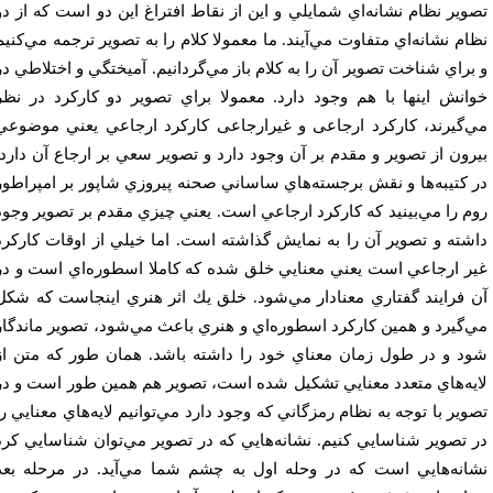
وير نظام نشانه‌اي شمايلي و اين از نقاط افتراغ اين دو است كه از دو
ام نشانه‌اي متفاوت مي‌آيند. ما معمولا كلام را به تصوير ترجمه مي‌‌کنيم
براي شناخت تصوير آن را به كلام باز مي‌گردانيم. آميختگي و اختلاطي در
انش اينها با هم وجود دارد. معمولا براي تصوير دو كاركرد در نظر
‌گيرند، کارکرد ارجاعی و غیرارجاعی كاركرد ارجاعي يعني موضوعي
رون از تصوير و مقدم بر آن وجود دارد و تصوير سعي بر ارجاع آن دارد.
 كتيبه‌ها و نقش برجسته‌هاي ساساني صحنه پيروزي شاپور بر امپراطور
م را مي‌بينيد كه كاركرد ارجاعي است. يعني چيزي مقدم بر تصوير وجود
شته و تصوير آن را به نمايش گذاشته است. اما خيلي از اوقات كاركرد
ر ارجاعي است يعني معنايي خلق شده كه كاملا اسطوره‌اي است و در
 فرايند گفتاري معنادار مي‌شود. خلق يك اثر هنري اينجاست كه شكل
‌گيرد و همين كاركرد اسطوره‌اي و هنري باعث مي‌شود، تصوير ماندگار
د و در طول زمان معناي خود را داشته باشد. همان طور كه متن از
يه‌هاي متعدد معنايي تشكيل شده است، تصوير هم همين طور است و در
وير با توجه به نظام رمزگاني كه وجود دارد مي‌توانيم لايه‌هاي معنايي را
 تصوير شناسايي كنيم. نشانه‌هايي كه در تصوير مي‌توان شناسايي كرد
انه‌هايي است كه در وحله اول به چشم شما مي‌آيد. در مرحله بعد