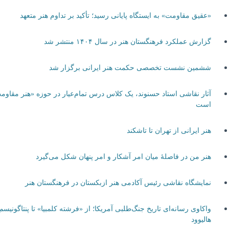
«عقیق مقاومت» به ایستگاه پایانی رسید؛ تأکید بر تداوم هنر متعهد
گزارش عملکرد فرهنگستان هنر در سال ۱۴۰۴ منتشر شد
ششمین نشست تخصصی حکمت هنر ایرانی برگزار شد
آثار نقاشی استاد حسنوند، یک کلاس درس تمام‌عیار در حوزه «هنر مقاومت»
است
هنر ایرانی از تهران تا تاشکند
هنر من در فاصلۀ میان امر آشکار و امر پنهان شکل می‌گیرد
نمایشگاه نقاشی رئیس آکادمی هنر ازبکستان در فرهنگستان هنر
واکاوی رسانه‌ای تاریخ جنگ‌طلبی آمریکا؛ از «فرشته کلمبیا» تا پنتاگونیسم
هالیوود