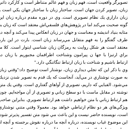
ويرگر واقعيت است، فهم زبان و فهم عالم متناظر است و كاركرد ذاتي
ان، تصوير كردن جهان است. ساختار زبان با ساختار جهان يكي است و
ان داراري يك نظام تصويري است. وي در دوره مقدم درباره زبان اين
نه صحبت مي‌کند اما در پژوهش‌هاي فلسفي‌اش معتقد است كه زبان به
ابه بنياد انديشه و معناست و جهان در زبان انعكاس پيدا مي‌كند و آنچه دو
ف گفتگو را به فهم متقابل مي‌رساند زبان است. بارت در اين باره
تقد است هر شكل روايت به رمزگان زبان شناسي ايتوار است. كلا ما
اي ارتبزا با جها ن پيرامون وشناخت اطرافمان مجبوريم با زبان در
تباط باشيم و شناخت با زبان ارتباط تنگاتنگي دارد."
 با ذكر اين كه تجلي ديداري زبان، نوشتار است توضيح داد:"وقتي زبان
 صورت نوشتاري در مي‌آيد،‌ آنجاست كه يك قدم به تصوير شدن نزديك
‌شود. الفبايي كه داريم،‌ تصويري از آواهاي گفتاري است. وقتي يك متن
شته در مقابل ماست با دو سطح زباني و تصويري از آن مواجه‌ايم. چون
 ارتباط زباني با متن خواهيم داشت هم ارتباط تصويري. بنابراين صاحب
ژگي‌هاي هر دو نظام ارتباطي خواهد بود. معمولا وقتي متني نوشتاري
ت، نويسنده حاضر نيست و اين باعث مي شود متن تفسير پذيرتر شود.
ن موضوع غياب نويسنده، درباره آنچه ما درباره نقوش برجسته و آنچه از