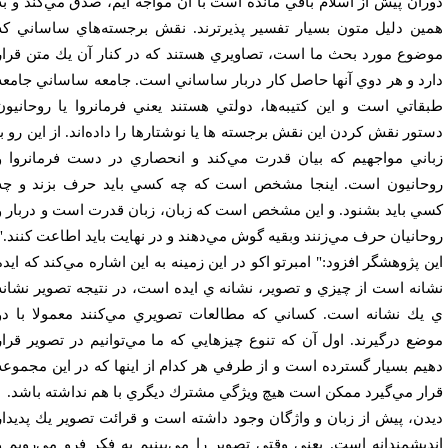
ران پيش از اسلام باقي مانده است با آن مواجه ايم، صدق مي‌كند و به
ين دليل متون بسيار تفسير پذيرترند. نقش برجسته‌هاي ساساني كه
ضوع مورد بحث ما است، تصاويري هستند كه در كنار آن يك متن قرار
رد و هر دوي آنها حاصل كار دربار ساساني است. جامعه ساساني جامعه
قاتي است و اين كتيبه‌ها، ‌دولتي هستند يعني فرمانروا يا روحانيون
تور نقش كردن اين نقش برجسته ها يا نوشتارها را داده‌اند. از اين رو با
اني مواجهيم كه بيان قدرت مي‌کند و انحصاري در دست فرمانروا و
حانيون است. اينجا مشخص است كه چه كسي بايد حرف بزند و چه
ي بايد بشنود. و اين مشخص است كه زبان، زبان قدرت است و دربار و
حانيان حرف مي‌زنند وبقيه گوش مي‌دهند و در نهايت بايد اطاعت كنند."
ن پژوهشگر افزود:" امبرتو اكو در اين زمينه به اين اشاره مي‌كند كه ايده
انه است از چيزي و تصوير، نشانه ي ايده است، در نتيجه تصوير نشانه
يك نشانه است. كساني كه مطالعات تصويري مي‌كنند معمولا با دو
ضع درگيرند. اول آن كه تنوع چيزهايي كه ما مي‌توانيم در تصوير قرار
يم بسيار گسترده است و از طرفي هر كدام از اينها كه در اين مجموعه
ار مي‌گيرد ممكن است هيچ ويژگي مشترك ديگري با هم نداشته باشد.
دن، پيش از زبان و واژگان وجود داشته است و قرائت تصوير يك پديدار
ديشمندانه است. يعني وقتي تصوير را مي‌بينيم به فكر فرو مي‌رويم و