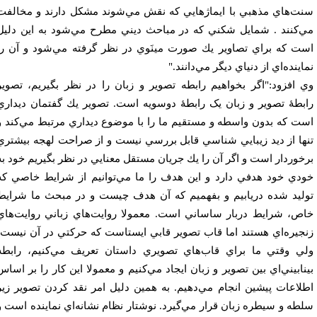
ت‌هاي مذهبي با ايماژ‌هايي كه نقش مي‌شوند مشكل دارند و مخالفت
‌كنند . شمايل شكني كه در مباحث ديني مطرح مي‌شود به اين دليل
ت كه براي تصاوير يك صورت مينَوي در نظر گرفته مي‌شود و آن را
اينده‌اي از دنياي ديگر مي‌دانند."
 افزود:"اگر بخواهيم رابطه تصوير و زبان را در نظر بگيريم، تصوير
بطۀ تصویر و زبان یک رابطۀ دوسویه است. تصوير يك گفتمان ديداري
ت كه بدون واسطه و مستقيم ما را با موضوع ديداري مرتبط مي‌كند و
ها از ديد زيبايي شناسي قابل بررسي نيست و از صراحت لهجه بيشتري
خوردار است و اگر آن را يك جريان مستقل معنايي در نظر بگيريم خود به
دي خود هدفي دارد و اين هدف را ما مي‌توانيم از شرايط خاصي كه
ليد شده دريابيم و بفهميم كه آن هدف چيست و در مبحث ما شرايط
ص،‌ شرايط دربار ساساني است. معمولا روايت‌هاي زباني روايت‌هاي
جيره‌اي هستند اما قاب تصوير قابي ايستاست كه حركتي در آن نيست؛
ي وقتي ما براي قاب‌هاي تصويري داستان تعريف مي‌كنيم، رابطه
نابيني‌اي بين تصوير و زبان ايجاد مي‌كنيم و معمولا اين كار را بر اساس
لاعات پيشين انجام مي‌دهيم. به همين دليل امر نقد كردن تصوير زير
طه و سيطره زبان قرار مي‌گيرد. نوشتار نظام نشانه‌اي نماينده است و