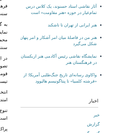
فرهن
آثار نقاشی استاد حسنوند، یک کلاس درس
تمام‌عیار در حوزه «هنر مقاومت» است
سنت 
به گ
هنر ایرانی از تهران تا تاشکند
هنر من در فاصلۀ میان امر آشکار و امر پنهان
محمد
شکل می‌گیرد
سنتی
نمایشگاه نقاشی رئیس آکادمی هنر ازبکستان
در فرهنگستان هنر
تصوی
قومی
واکاوی رسانه‌ای تاریخ جنگ‌طلبی آمریکا؛ از
«فرشته کلمبیا» تا پنتاگونیسم هالیوود
تيسف
انتخ
امتد
اخبار
تنوع
خبر
است
گزارش
پراک