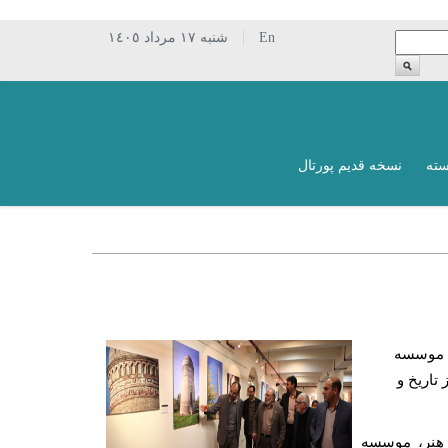
En
شنبه ١٧ مرداد ١٤٠٥
سته
نسخه قدیم پورتال
، موسسه
تاریخ و
 هنر، موسسه