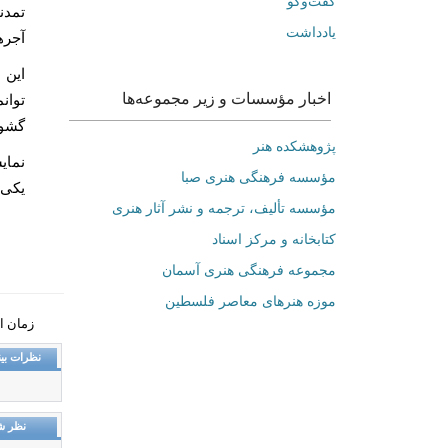
گفت‌وگو
تمدن
یادداشت
آجره
این 
اخبار مؤسسات و زیر مجموعه‌ها
توان
گشود
پژوهشکده هنر
مؤسسه فرهنگی هنری صبا
یکی 
مؤسسه تألیف، ترجمه و نشر آثار هنری
کتابخانه و مرکز اسناد
مجموعه فرهنگی هنری آسمان
موزه هنرهای‌ معاصر فلسطین
زمان انتشار: 
نظرات بین
نظر ش