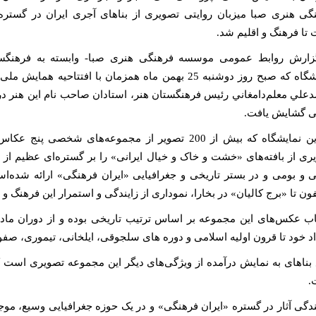
گی هنری صبا میزبان روایتی تصویری از بناهای آجری ایران در گستره‌ا
تا فرهنگ و اقلیم شد.
زارش روابط عمومی موسسه فرهنگی هنری صبا- وابسته به فرهنگست
نمایشگاه که صبح روز دوشنبه 25 بهمن ماه همزمان با افت
علي معلم‌دامغاني رئيس فرهنگستان هنر، استادان صاحب نام این هنر در ا
 گشایش یافت.
در اين نمايشگاه كه بيش از 200 تصویر از مجموعه‌ها
ری از بافته‌های «خشت و خاک و خیال ایرانی» را بر گستره‌ای عظیم از ت
 و بومی و در بستر تاریخی و جغرافیایی «ایران فرهنگی» ارائه شده‌ا
ون تا «برج کالیان» در بخارا، نموداری از زایندگی و استمرار این فرهنگ و
اب عکس‌های این مجموعه بر اساس ترتیب تاریخی بوده و از دوران ماده
اد خود تا قرون اولیه اسلامی و دوره های سلجوقی، ایلخانی، تیموری، صفوی،
 بناهای به نمایش درآمده از ویژگی‌های دیگر این مجموعه تصویری است که 
.
ندگی آثار در گستره «ایران فرهنگی» و در یک حوزه جغرافیایی وسیع، موج