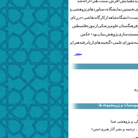
نخستین نمایشگاه دستاوردهای پژوهشی پژوهشگاه‌های هنری
ست دانشگاه شاهد از کارگاه نقاشی «در رثای سیمرغ تجلی»
 فرهنگستان علوم پزشکی از موزه فلسطین
مستندسازی پژوهش‌بنیان بود + عکس
 شورای علمی «گنجینه‌های ازیادرفته هنر ایران» برگزار شد
بیشتر
ری
 موسسات و زیرمجموعه ها
ی و پژوهشی صبا
 ترجمه و نشر آثار هنری«متن»
صی