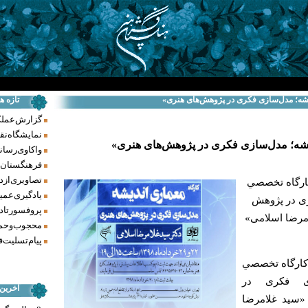
یشه؛ مدل‌سازی فکری در پژوهش‌های هنری»
تازه ه
گزارش عملکرد فر
نمایشگاه نق
شه؛ مدل‌سازی فکری در پژوهش‌های هنری»
واکاوی رسانه‌
فرهنگستان ه
تصاویری از د
كارگاه تخصصي
یادگیری عمیق
ری در پژوهش
پروفسور تاد
مرضا اسلامی»
محجوب و حما
پیام تسلیت ف
 كارگاه تخصصي
زی فکری در
آخرین
«سید غلامرضا