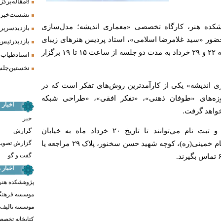
8 مقاله برگزیده همایش «فرش، سنت، هنر» ارائه شد
نشست خبری 
کده هنر، کارگاه تخصصی «معماری اندیشه؛ مدل‌سازی
بازدید سرپر
ضور «سید غلامرضا اسلامی»، استاد پردیس هنرهای زیبای
بازدید رئیس
دانشگاه تهران، روزهای چهارشنبه ۲۲ و ۲۹ خرداد به مدت دو جلسه از ساعت ۱۵ تا ‍۱۹ برگزار
استاد طیاب 
نخستین جلسه
 اندیشه» یکی از کارآمدترین روش‌های تفکر است که در
آموزه‌های «طوفان ذهنی»، «تفکر افقی»، «طراحی شبکه
اخبار
خواهد گرفت.
خبر
علاقه‌مندان براي آگاهي بيشتر و ثبت نام مي‌توانند تا تاریخ ۲۰ خرداد ماه به خيابان
گزارش
گزارش تصوی
ولي‌عصر(عج)، بالاتر از خیابان امام خمینی(ره)، کوچه شهید حسن سخنور، پلاک ۲۹ مراجعه يا
گفت و گو
اخبار
پژوهشکده هنر
موسسه فرهنگ
موسسه تالیف ،
کتابخانه تخص