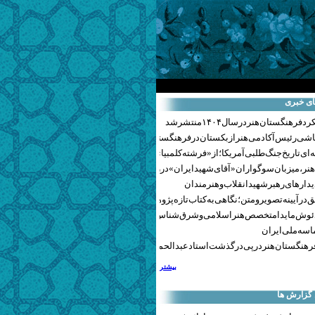
ای خبری
هنگستان هنر در سال ۱۴۰۴ منتشر شد
اشی رئیس آکادمی هنر ازبکستان در فرهنگستان هنر
ای تاریخ جنگ‌طلبی آمریکا؛ از «فرشته کلمبیا» تا پنتاگونیسم هالیوود
نر، میزبان سوگواران «آقای شهید ایران» در روزهای وداع شد+ گزارش تصویری
یدارهای رهبر شهید انقلاب و هنرمندان
 در آیینه تصویر و متن؛ نگاهی به کتاب تازه پژوهشکده هنر
ئوش مایدا متخصص هنر اسلامی و شرق‌شناس لهستانی درگذشت
سه ملی ایران
رهنگستان هنر در پی درگذشت استاد عبدالحمید نقره‌کار
بیشتر
 گزارش ها