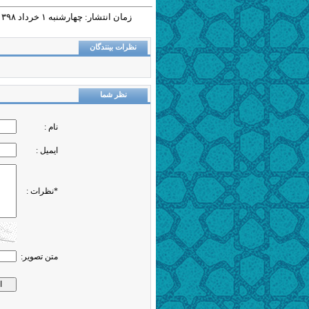
زمان انتشار: چهارشنبه ١ خرداد ١٣٩٨ - ١٠:٥٥ |
نظرات بینندگان
نظر شما
نام :
ایمیل :
*نظرات :
متن تصویر: