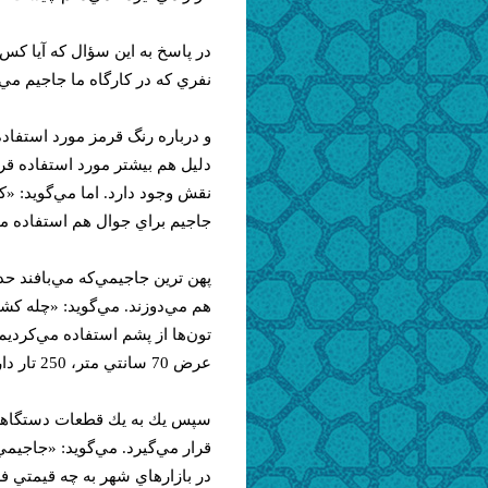
در پاسخ به اين سؤال كه آيا كس
نفري كه در كارگاه ما جاجيم مي‌ب
و درباره رنگ قرمز مورد استفاده
دليل هم بيشتر مورد استفاده قرار
نقش وجود دارد. اما مي‌گويد: «ك
جاجيم براي جوال هم استفاده م
هم مي‌دوزند. مي‌گويد: «چله كشي
تون‌ها‌ از پشم استفاده مي‌كرديم
عرض 70 سانتي متر، 250 تار دارد.»
در بازارهاي شهر به چه قيمتي ف