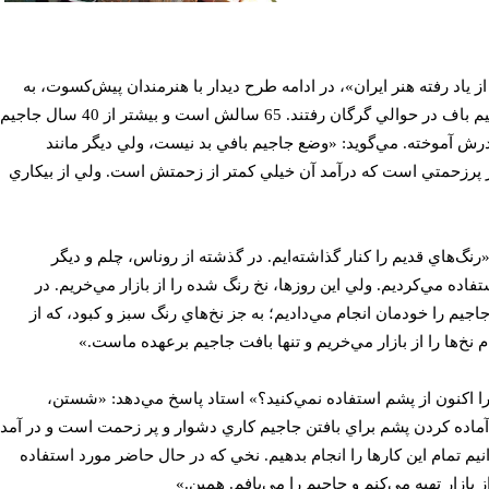
ز ياد رفته هنر ايران»، در ادامه طرح ديدار با هنرمندان پيش‌كسوت، به
ملاقات خانم ليلا شاكملدي، جاجيم باف در حوالي گرگان رفتند. 65 سالش است و بيشتر از 40 سال جاجيم
درش آموخته. مي‌گويد: «وضع جاجيم بافي بد نيست، ولي ديگر مانند
ر پرزحمتي است كه درآمد آن خيلي كمتر از زحمتش است. ولي از بيكاري
«رنگ‌ها‌ي قديم را كنار گذاشته‌ايم. در گذشته از روناس، چلم و ديگر
فاده مي‌كرديم. ولي اين روزها، نخ رنگ شده را از بازار مي‌خريم. در
جيم را خودمان انجام مي‌داديم؛ به جز نخ‌ها‌ي رنگ سبز و كبود، كه از
 نخ‌ها‌ را از بازار مي‌خريم و تنها بافت جاجيم برعهده ماست.»
اكنون از پشم استفاده نمي‌كنيد؟» استاد پاسخ مي‌دهد: «‌شستن،
ماده كردن پشم براي بافتن جاجيم كاري دشوار و پر زحمت است و در آمد
نيم تمام اين كارها را انجام بدهيم. نخي كه در حال حاضر مورد استفاده
 بازار تهيه مي‌كنم و جاجيم را مي‌بافم. همين.»