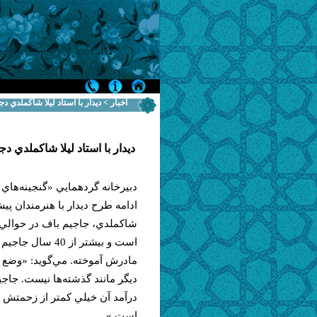
اخبار > ديدار با استاد ليلا شاكملدي
ديدار با استاد ليلا شاكملدي 
دبيرخانه گردهمايي «گنجينه‌هاي از
ادامه طرح ديدار با هنرمندان پي
است و بيشتر از 40
مادرش آموخته. مي‌گويد: «وضع 
ديگر مانند گذشته‌ها‌ نيست. جا
درآمد آن خيلي كمتر از زحمتش ا
است.»