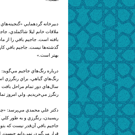
دبيرخانه گردهمايي «گنجينه‌هاي ا
بافته است. جاجيم بافي را از ما
گذشته‌ها‌ نيست. جاجيم بافي كا
بهتر است.»
درباره رنگ‌ها‌ي جاجيم مي‌گويد: 
رنگ‌ها‌ي گياهي، براي رنگرزي است
سال‌ها‌ي دور تمام مراحل بافت جا
رنگرز مي‌خريديم. ولي امروز تمام
دكتر علي محمدي مي‌پرسد: «چرا 
ريسيدن، رنگرزي و به طور كلي آ
جاجيم بافي آن‌قدر نيست كه بتوا
قرار مي‌گيرد، نمي‌دانم چيست. از