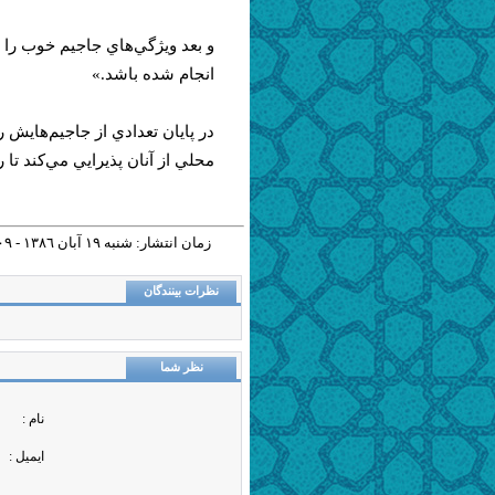
و بعد ويژگي‌ها‌ي جاجيم خوب را 
انجام شده باشد.»
در پايان تعدادي از جاجيم‌ها‌يش 
محلي از آنان پذيرايي مي‌كند تا 
زمان انتشار: شنبه ١٩ آبان ١٣٨٦ - ١٢:٠٩ |
نظرات بینندگان
نظر شما
نام :
ایمیل :