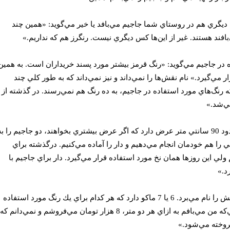
 ديگري هم در روستاي شما جاجيم مي‌بافد يا خير مي‌گويد: «همين چند
افند هستند. غير از اين‌ها‌ كس ديگري نيست. رنگرز هم كه نداريم.»
 در جاجيم مي‌گويد: «‌رنگ قرمز بيشتر مورد پسند خريداران است. به همين
 مي‌گيرد.» نام نقش‌ها‌ را نمي‌داند و نيز نمي‌داند كه به طور كلي چند
ه رنگ‌ها‌ي مورد استفاده در جاجيم، به ده رنگ هم نمي‌رسند. در گذشته از
ي‌شد.»
پهن ترين جاجيمي‌كه مي‌بافند حدود 90 سانتي متر عرض دارد كه اگر عرض بيشتري بخواهند، دو جاجيم را ب
 را هم خودمان انجام مي‌دهيم و دار را آماده مي‌كنيم. درگذشته براي
 ولي اين روزها همان نخ مورد استفاده قرار مي‌گيرد. دار براي جاجيم با
سپس يك به يك قطعات دستگاهش را نام مي‌برد. 6 يا 7 ماكو دارد كه هر كدام براي يك رنگ مورد استفاده
قرار مي‌گيرد. مي‌گويد: «جاجيمي‌كه من مي‌بافم به ازاي هر دو متر، 8 هزار تومان مي‌فروشم و نمي‌دانم كه
روخته مي‌شود.»