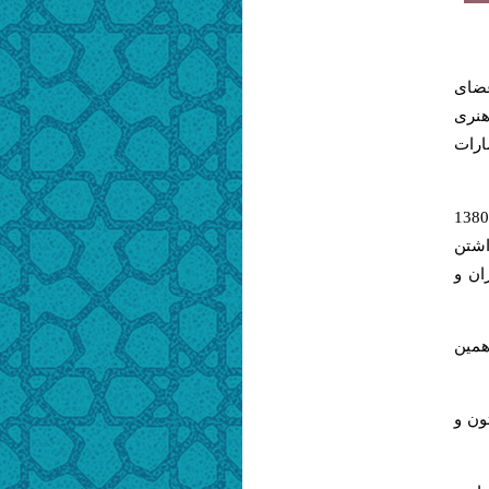
عضای
هنری
ارات
كتابخانه و مرکز اسناد فرهنگستان هنر يكي از بزرگترين‌كتابخانه هاي تخصصي هنر در ايران است كه در سال 1380
اشتن
ان و
همین
ون و