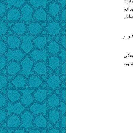
مارت
ران،
بادل
نر و
هنگی
همیت