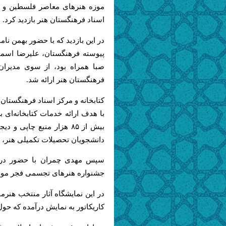
موزه هنرهای معاصر فلسطین و ب
اسناد فرهنگستان هنر بازدید کرد.
در این بازدید که با حضور بهمن 
پیوسته فرهنگستان
،
علیرضا اسما
صبا همراه بود، از سوی مدیران
فرهنگستان هنر ارائه شد.
با هدف ارائه خدمات کتابخان
ه‌
ای ب
بیش از
۸۵
هزار منبع چاپی و دی
دانشجویان تحصیلات تکمیلی هنر، 
سپس مهدی چمران با حضور در م
جشنواره هنرهای تجسمی فجر موسوم 
در این نمایشگاه آثار منتخب هنر
کاریکاتور به نمایش درآمده که ح