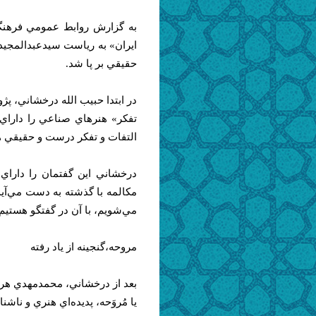
به گزارش روابط عمومي فرهنگس
ايران» به رياست سيدعبدالمجيد
حقيقي بر پا شد.
در ابتدا حبيب الله درخشاني، پ
تفكر» هنرهاي صناعي را داراي
التفات و تفكر درست و حقيقي هم
درخشاني اين گفتمان را داراي
مكالمه با گذشته به دست مي‌آيد
مي‌شويم، با آن در گفتگو هستيم،
مروحه،گنجينه از ياد رفته
بعد از درخشاني، محمدمهدي هرا
يا مُروَحه، پديده‌اي هنري و ناشناخ