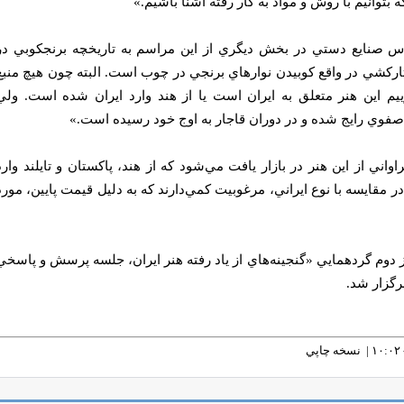
وانيم با روش و مواد به كار رفته آشنا باشيم.»
س صنايع دستي در بخش ديگري از اين مراسم به تاريخچه برنجكوبي در
 تاركشي در واقع كوبيدن نوارهاي برنجي در چوب است. البته چون هيچ منبع
وييم اين هنر متعلق به ايران است يا از هند وارد ايران شده است. ولي
 صفوي رايج شده و در دوران قاجار به اوج خود رسيده است.»
اواني از اين هنر در بازار يافت مي‌شود كه از هند، پاكستان و تايلند وارد
مقايسه با نوع ايراني، مرغوبيت كمي‌دارند كه به دليل قيمت پايين، مورد
دوم گردهمايي «گنجينه‌هاي از ياد رفته هنر ايران، جلسه پرسش و پاسخي
رگزار شد.
نسخه چاپي