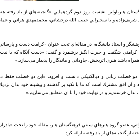
تان هنر،اولين نشست روز دوم گردهمايي «گنجينه‌هاي از ياد رفته هنر
 شريف‌زاده و با سخنراني حبيب الله درخشاني، محمدمهدي هراتي و عمار
ژوهشگر و استاد دانشگاه، در مقاله‌اي تحت عنوان «كرامت دست و پارسائي
 كرامتي شگفت و حيرت انگيز برشمرد و گفت: «‌دست آنگاه كه با نيت،
راه باشد هنري اثربخش، جاوداني و ماندگار را پديدار مي‌سازد.»
 دو خصلت زباني و ديالكتيكي دانست و افزود:‌ «اين دو خصلت فقط در
 و آن افق مشترك است كه ما با تكيه بر گذشته و پيشينه خود بدان نزديك
 بدان خرسنديم و در نهايت خود را با آن منطبق مي‌سازيم.»
تي، عضو گروه هنرهاي سنتي فرهنگستان هنر، مقاله خود را تحت «بادران
ته از گنجينه‌هاي از ياد رفته» ارائه كرد.