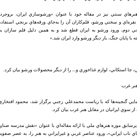
رهاي سنتي نيز در مقاله خود با عنوان «ورشوسازي ايران، بروجرد-
قره‌اي و سختي ورشو، قلم‌كاران آن را به‌جاي ورقه‌هاي برنجي استفاده
هاني دوم، ورود ورشو به ايران قطع شد و به همين دليل قلم سازان به
 با پايان جنگ، بار ديگر ورشو وارد ايران شد.»
، جا استكاني،‌ لوازم غذاخوري و... را از ديگر محصولات ورشو بيان كرد.
هنر غرب
ي گنجينه‌ها كه با رياست محمدعلي رجبي برگزار شد، محمود افتخاري
از سوي ايرانيان در مقابل هنر غرب بيان كرد.
رسابق موزه هنرهاي ملي با ارائه مقاله‌اي با عنوان «نقش مدرسه صنايع
اي ناب ايراني»، ورود عناصر غربي و غيرايراني به هنر را، به عصر صفويه