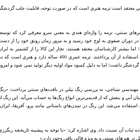
ي معتقد است ترمه هنري است كه در صورت توجه، قابليت جلب گردشگر
هاي سنتي، ترمه را واژه‌اي هندي به معني سرو معرفي كرد كه توسط
و در دوران صفوي به اوج خود رسيد و به مرور زمان رونق خود را از دست
اما بيشتر كارشناسان معتقد هستند، تجار اين كالا را از كشمير به ايران
آوردند. در ابتدا زرتشتيان يزد به استفاده از آن پرداختند. ترمه عمري 400 ساله دارد و هنري است كه 
دشگر داشت؛ اما به دليل كمبود مواد اوليه ديگر توليد نمي شود و امروز
 مهندسي نساجي، به بررسي رنگ نيلي در بافت‌هاي سنتي پرداخت: «رنگ
آبي و بنفش كه از قديمي‌ترين انواع رنگ‌ها به حساب مي‌آيد. اين رنگ از
هند استفاده مي‌شد. اين رنگ در تمدن‌هاي باستاني مانند پرو، آفريقا، ايران،
ده ثبات آن نسبت داد. وي اشاره كرد: «با توجه به پيشينه تاريخچه رنگرزي
يل در هنرهاي سنتي و به ويژه قالي بافي وجود دارد.»