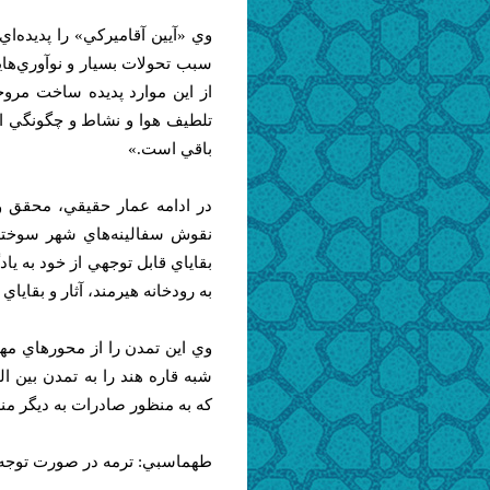
وي «آيين آقاميركي» را پديده‌اي
سبب تحولات بسيار و نوآوري‌هاي
از اين موارد پديده ساخت مرو
تلطيف هوا و نشاط و چگونگي است
باقي است.»
در ادامه عمار حقيقي، محقق 
نقوش سفالينه‌هاي شهر سوخته 
به رودخانه هيرمند، آثار و بقا
وي اين تمدن را از محورهاي مه
شبه قاره هند را به تمدن بين ا
كه به منظور صادرات به ديگر من
طهماسبي: ترمه در صورت توجه