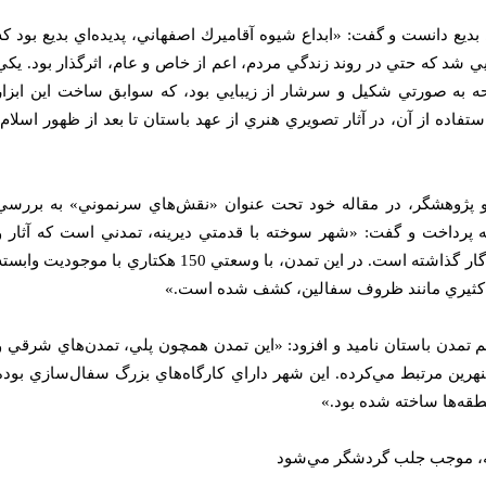
 بديع دانست و گفت: «ابداع شيوه آقاميرك اصفهاني، پديده‌اي بديع بود كه
ي شد كه حتي در روند زندگي مردم، اعم از خاص و عام، اثرگذار بود. يكي
حه به صورتي شكيل و سرشار از زيبايي بود، كه سوابق ساخت اين ابزار
فاده از آن، در آثار تصويري هنري از عهد باستان تا بعد از ظهور اسلام،
و پژوهشگر، در مقاله خود تحت عنوان «نقش‌هاي سرنموني» به بررسي
پرداخت و گفت: «شهر سوخته با قدمتي ديرينه، تمدني است كه آثار و
بقاياي قابل توجهي از خود به يادگار گذاشته است. در اين تمدن، با وسعتي 150 هكتاري با موجوديت وابس
ياي كثيري مانند ظروف سفالين، كشف شده است.»
م تمدن باستان ناميد و افزود: «اين تمدن همچون پلي، تمدن‌هاي شرقي و
لنهرين مرتبط مي‌كرده. اين شهر داراي كارگاه‌هاي بزرگ سفال‌سازي بوده
طقه‌ها ساخته شده بود.»
، موجب جلب گردشگر مي‌شود