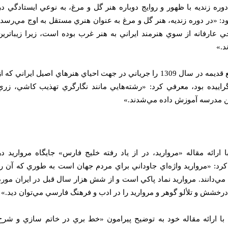
دوره زنديه با ظهور و روايج دوباره هنر گل و مرغ، به نوعي ايستادگي در
د:‌ «در دوره زنديه، هنر گل و مرغ به عنوان هنري مستقل به اوج مي‌رسد،
ي عارفانه از سوي هنرمند ايراني به هنر غرب بوده است، زيرا زيباترين
د.»
وي سپس تأسيس مدرسه صنايع قديمه در سال 1309 را جرياني در جهت احياي هنرهاي اصيل ايراني كه ا
ييده بود، معرفي كرد: «رشته‌هايي مانند نگارگري تهذيب كاشي، زري
ين مدرسه آموزش داده مي‌شدند.»
ارائه مقاله «مرواريد، در از ياد رفته خليج فارس» جايگاه مرواريد در
رد: «مرواريد واژه‌اي جاوداني براي مردم جهان است به طوري كه آن را
 مي‌دانند. مرواريد نماد پاكي است و از شش هزار سال قبل در ايران مورد
رخشش و تلألو گوهر و مرواريد را در ادب و فرهنگ فارسي مي‌توان ديد.»
با ارائه مقاله خود به توضيح پيرامون «خط بري در خاتم سازي و شرح