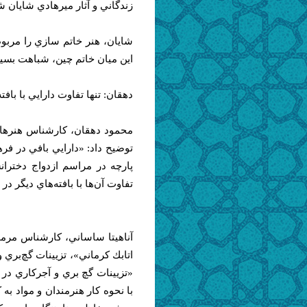
زندگاني و آثار ميرهادي شايان 
شايان، هنر خاتم سازي را مربوط
اين ميان خاتم چين، شباهت بسيار
دهقان: تنها تفاوت دارايي با باف
محمود دهقان، كارشناس هنرهاي س
توضيح داد: «دارايي بافي در فره
پارچه در مراسم ازدواج دختران
تفاوت آن‌ها با بافته‌هاي ديگر 
آناهيتا ساساني، كارشناس مرمت
اتابك كرماني»،‌ تزيينات گچ‌بري
«تزيينات گچ بري و آجركاري در
با نحوه كار هنرمندان و مواد به