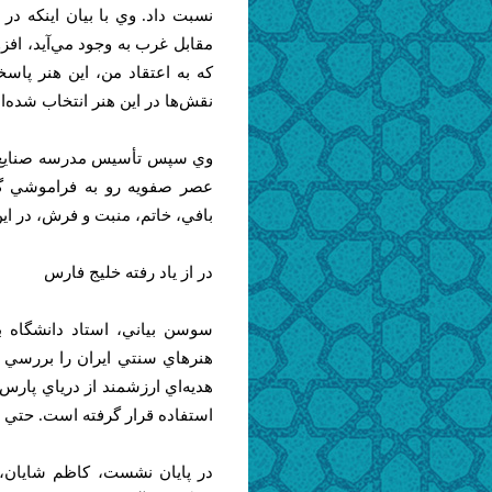
نسبت داد. وي با بيان اينكه در 
مقابل غرب به وجود مي‌آيد، افزو
كه به اعتقاد من، اين هنر پاسخ
نقش‌ها در اين هنر انتخاب شده‌ان
عصر صفويه رو به فراموشي گرا
بافي، خاتم، منبت و فرش، در ا
در از ياد رفته خليج فارس
سوسن بياني، استاد دانشگاه با 
هنرهاي سنتي ايران را بررسي ك
هديه‌اي ارزشمند از درياي پارس
استفاده قرار گرفته است. حتي د
در پايان نشست، كاظم شايان، 