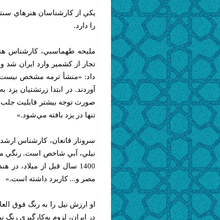
يكي از كارشناسان هنرهاي سنت
را دارد.
مليحه طهماسبي، كارشناس هنر
تجار از كشمير وارد ايران شد 
داد:‌ «منشأ‌ ترمه مشخص نيست؛ 
صورت توجه بيشتر قابليت جلب گر
تنها در يزد بافته مي‌شود.»
سروناز قانعان، كارشناس ارشد
نيلي، آبي شاخص است. رنگي ميان 
1400 سال قبل از ميلاد، در 
مصر و... كاربرد داشته است.»
او ارزش نيل را به رنگ فوق العا
در ايران، لزوم به‌كارگيري رنگ ن