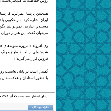
روش حفاظت بنا هنگامي‌است كه بت
همچنين پريسا عمراني، كارشنا
ايران اشاره كرد: «برنجكوبي يا
مستندي نداريم، نمي‌توانيم بگ
مي‌توان گفت، اين هنر از دوران
وي افزود: «امروزه نمونه‌هاي فر
شده؛ ولي از لحاظ طرح و رنگ در 
فروش قرار مي‌گيرند.»
گفتني است در پايان نشست روز 
با حضور استادان و علاقه‌مندان ب
زمان انتشار: سه شنبه ٢٧ آذر ١٣٨٨ - ١٠:٠٢ |
نظرات بینندگان