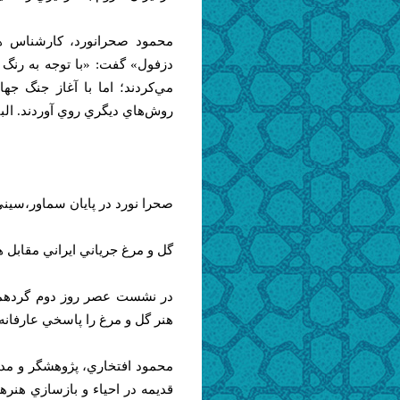
محمود صحرانورد، كارشناس هن
دزفول» گفت: «با توجه به رنگ ن
مي‌كردند؛ اما با آغاز جنگ ج
روش‌هاي ديگري روي آوردند. البته
صحرا نورد در پايان سماور،‌سيني
گل و مرغ جرياني ايراني مقابل 
در نشست عصر روز دوم گردهماي
هنر گل و مرغ را پاسخي عارفانه 
محمود افتخاري، پژوهشگر و مدي
قديمه در احياء و بازسازي هنره