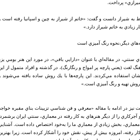
شيرازي» پرداخت.
 به شيراز دانست و گفت:‌ «خاتم از شيراز به چين و اسپانيا رفته است و
 زيادي به خاتم شيراز دارد.»
ته‌هاي ديگر،‌نحوه رنگ آميزي است
نتي، در مقاله‌اي با عنوان «دارايي بافي»، در مورد اين هنر بومي ‌يزد
نگ لغت (يعني پارچه پر امواج و رنگارنگ)، در گذشته و افراد متمول از اين
شان استفاده مي‌كردند. اين پارچه‌ها با يك روش ساده بافته مي‌شوند و
در روش تهيه و رنگ آميزي است.»
 نيز در ادامه با مقاله «معرفي و فن شناسي تزيينات بناي مقبره خواجه
 و آجركاري را از ديگر هنرهاي به كار رفته در معماري، سنتي ايران برشمرد:
 معماري، بخش زيادي از معماري ما را به‌خود اختصاص داده است. آشنايي
 كار رفته، امروزه بيش از پيش، نقش خود را آشكار كرده است. زيرا بهترين