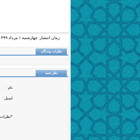
زمان انتشار: چهارشنبه ١ مرداد ١٣٩٩ - ١٢:٣٥ |
نظرات بینندگان
نظر شما
نام :
ایمیل :
*نظرات 