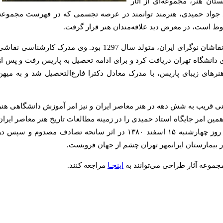
ان هنر، مجموعه‌ای از آثار
د جواد حمیدی، هنرمند توانمند در عرصه تجسمی که در فهرست مجموعه
وظ است، در معرض دید علاقه‌مندان هنر قرار گرفت.
استاد جواد حمیدی از نسل اول نقاشان نوگرای ایران، متولد سال 1297‌ بود. وی مدرک کارشناسی نقا
ی دانشگاه تهران دریافت کرد و برای ادامه تحصیل به پاریس رفت و پس از
رهای زیبای پاریس، با مدرک معادل دکترا فارغ‌التحصیل شد و به میهن
پایان عمر، یعنی قریب به شش دهه در هنر معاصر ایران و نیز امر آموزش دانشگاهی هنر
 امر جایگاه استاد حمیدی را در زمینه مطالعات تاریخ هنر معاصر ایران
متمایز می‌سازد. این هنرمند در روز چهارشنبه ۱۵ اسفند ۱۳۸۰ در اثر سانحه تصادف مصدوم و سپس د
جموعه آثار طراحی می‌توانند به
اینجـا
مراجعه کنند.