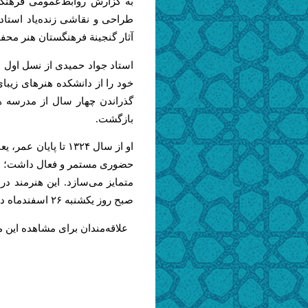
به گزارش روابط‌عمومی فرهنگست
طراحی و نقاشی زنده‌یاد استا
آثار گنجینة فرهنگستان هنر محف
خود را از دانشکده هنرهای زیبا
گذراندن چهار سال از مدرسه هن
بازگشت.
او از سال ۱۳۲۴ تا 
حضوری مستمر و فعال داشت؛ همین
صبح روز یکشنبه ۲۶ اسفندماه در بیمارستان ایرانمهر تهران چشم از جهان فروبست.
علاقه‌مندان برای مشاهده این م