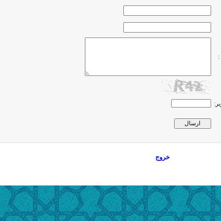
:
ر:
خروج