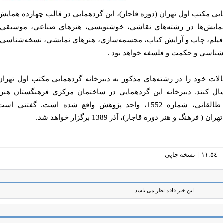
ي مكتب اول تهران (دوره قاجار)، اين گردهمايي در قالب چهارده همايش
همايش‌ها در رشته‌هاي نقاشي، خوشنويسي، هنرهاي صناعي، موسيقي،
لم، چاپ و آرايش كتاب، مجسمه‌سازي، هنرهاي نمايشي، نسخه‌شناسي،
شناسي و حكمت‌ و فلسفه خواهد بود .
قالات خود را در رشته‌هاي مذكور به دبيرخانه گردهمايي مكتب اول تهران
سال كنند. دبيرخانه اين گردهمايي در ساختمان مركزي فرهنگستان هنر،
خيابان ولي‌عصر (عج)، تقاطع طالقاني، شماره 1552، واحد پژوهش واقع شده است. گفتني اس
نگ و هنر دوره قاجار)، آذر 1389 برگزار خواهد شد.
نسخه چاپي
این خبر فاقد نظر می باشد