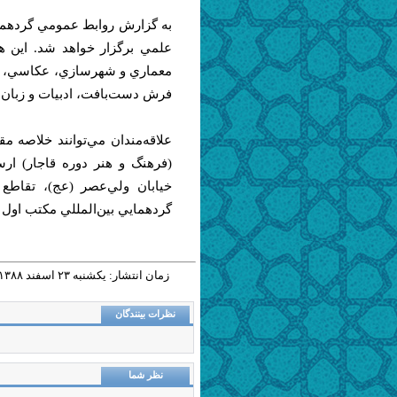
به گزارش روابط عمومي گردهماي
علمي برگزار خواهد شد. اين 
معماري و شهرسازي، عكاسي، في
فرش دست‌بافت، ادبيات و زبان‌
علاقه‌مندان مي‌توانند خلاصه م
(فرهنگ و هنر دوره قاجار) ار
گردهمايي بين‌المللي مكتب اول تهران ( فره
زمان انتشار: يکشنبه ٢٣ اسفند ١٣٨٨ - ١١:٥٤ |
نظرات بینندگان
نظر شما